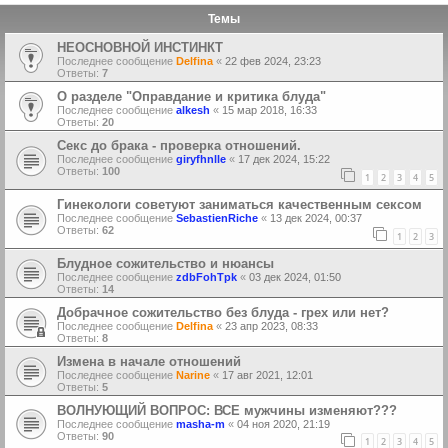
Темы
НЕОСНОВНОЙ ИНСТИНКТ
Последнее сообщение
Delfina
«
22 фев 2024, 23:23
Ответы:
7
О разделе "Оправдание и критика блуда"
Последнее сообщение
alkesh
«
15 мар 2018, 16:33
Ответы:
20
Секс до брака - проверка отношений.
Последнее сообщение
giryfhnlle
«
17 дек 2024, 15:22
Ответы:
100
1
2
3
4
5
Гинекологи советуют заниматься качественным сексом
Последнее сообщение
SebastienRiche
«
13 дек 2024, 00:37
Ответы:
62
1
2
3
Блудное сожительство и нюансы
Последнее сообщение
zdbFohTpk
«
03 дек 2024, 01:50
Ответы:
14
Добрачное сожительство без блуда - грех или нет?
Последнее сообщение
Delfina
«
23 апр 2023, 08:33
Ответы:
8
Измена в начале отношений
Последнее сообщение
Narine
«
17 авг 2021, 12:01
Ответы:
5
ВОЛНУЮЩИЙ ВОПРОС: ВСЕ мужчины изменяют???
Последнее сообщение
masha-m
«
04 ноя 2020, 21:19
Ответы:
90
1
2
3
4
5