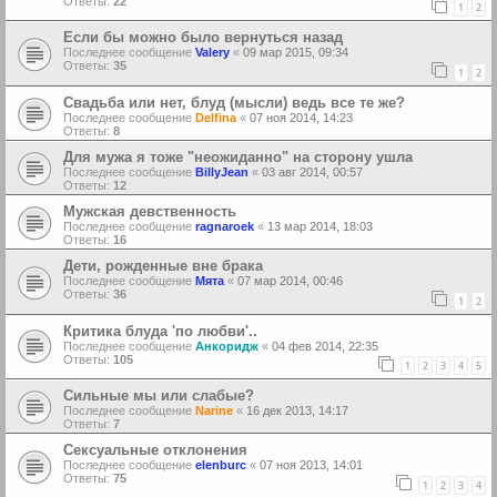
Ответы:
22
1
2
Если бы можно было вернуться назад
Последнее сообщение
Valery
«
09 мар 2015, 09:34
Ответы:
35
1
2
Свадьба или нет, блуд (мысли) ведь все те же?
Последнее сообщение
Delfina
«
07 ноя 2014, 14:23
Ответы:
8
Для мужа я тоже "неожиданно" на сторону ушла
Последнее сообщение
BillyJean
«
03 авг 2014, 00:57
Ответы:
12
Мужская девственность
Последнее сообщение
ragnaroek
«
13 мар 2014, 18:03
Ответы:
16
Дети, рожденные вне брака
Последнее сообщение
Мята
«
07 мар 2014, 00:46
Ответы:
36
1
2
Критика блуда 'по любви'..
Последнее сообщение
Анкоридж
«
04 фев 2014, 22:35
Ответы:
105
1
2
3
4
5
Сильные мы или слабые?
Последнее сообщение
Narine
«
16 дек 2013, 14:17
Ответы:
7
Сексуальные отклонения
Последнее сообщение
elenburc
«
07 ноя 2013, 14:01
Ответы:
75
1
2
3
4