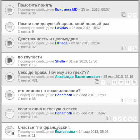
Помогите понять
Последнее сообщение
Кристина MD
«
25 окт 2013, 00:07
Ответы:
36
1
2
Помнит ли девушка/парень свой первый раз
Последнее сообщение
Lovelas
«
23 сен 2013, 18:32
Ответы:
9
Девственность и целомудрие
Последнее сообщение
Elfriede
«
02 авг 2013, 22:34
Ответы:
32
1
2
по глупости
Последнее сообщение
Shella
«
01 авг 2013, 17:30
Ответы:
15
Секс до брака. Почему это грех???
Последнее сообщение
Александр Валентинович
«
25 июл 2013, 22:16
Ответы:
401
1
16
17
18
19
…
кто виноват в изнасиловании?
Последнее сообщение
Behemoth
«
25 июл 2013, 17:39
Ответы:
38
1
2
если я одна и тоскую о сексе
Последнее сообщение
Behemoth
«
25 июл 2013, 15:47
Ответы:
106
1
2
3
4
5
Счастье "по французски".
Последнее сообщение
Екатеррина
«
14 мар 2013, 08:03
Ответы:
11