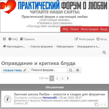
Регистрация
Практический форум о настоящей любви
«Настоящая любовь»
«Пережить расставание»
«Последствия заговоров и приворотов»
FAQ
Поиск
Р
е
г
и
с
т
р
а
ц
и
я
Вход
FAQ
Правила
Р
е
г
и
с
т
р
а
ц
и
я
Вход
Настоящая любовь
Список форумов
Лаборатория
Оправдание и критика блуда
П
о
Оправдание и критика блуда
и
Новая тема
Поиск
Расширенный пои
Н
о
в
а
я
т
е
м
а
с
к
1
2
3
След.
138 тем
Объявления
Заочная школа Любви – новости и скидки для форумчан
Последнее сообщение
Наталья55
«
08 авг 2018, 09:27
Добавлено в форуме
Помогите вернуть или пережить расставание!
Ответы:
27
1
2