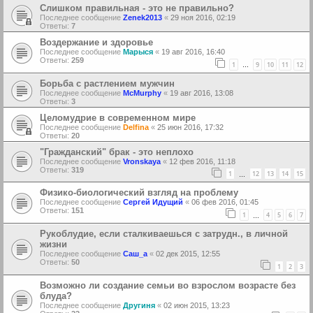
Слишком правильная - это не правильно?
Последнее сообщение
Zenek2013
«
29 ноя 2016, 02:19
Ответы:
7
Воздержание и здоровье
Последнее сообщение
Марыся
«
19 авг 2016, 16:40
Ответы:
259
1
9
10
11
12
…
Борьба с растлением мужчин
Последнее сообщение
McMurphy
«
19 авг 2016, 13:08
Ответы:
3
Целомудрие в современном мире
Последнее сообщение
Delfina
«
25 июн 2016, 17:32
Ответы:
20
"Гражданский" брак - это неплохо
Последнее сообщение
Vronskaya
«
12 фев 2016, 11:18
Ответы:
319
1
12
13
14
15
…
Физико-биологический взгляд на проблему
Последнее сообщение
Сергей Идущий
«
06 фев 2016, 01:45
Ответы:
151
1
4
5
6
7
…
Рукоблудие, если сталкиваешься с затрудн., в личной
жизни
Последнее сообщение
Саш_а
«
02 дек 2015, 12:55
Ответы:
50
1
2
3
Возможно ли создание семьи во взрослом возрасте без
блуда?
Последнее сообщение
Другиня
«
02 июн 2015, 13:23