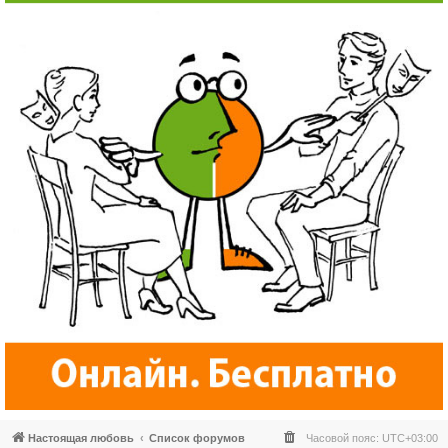
Настоящая любовь
Список форумов
Часовой пояс:
UTC+03:00