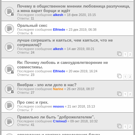
Почему в общественном мнении любовница разлучница,
а жена варит борщи и ждёт
Последнее сообщение
alkesh
«
18 фев 2020, 15:15
Ответы:
11
Оральный секс
Последнее сообщение
Elfriede
«
23 дек 2019, 06:38
Ответы:
6
лучше согрешить и каяться, чем каяться, что не
согрешила)?
Последнее сообщение
alkesh
«
14 авг 2019, 00:21
Ответы:
24
1
2
Re: Почему любовь и самоудовлетворение не
совместимы.
Последнее сообщение
Elfriede
«
20 июн 2019, 16:24
Ответы:
23
1
2
Внебрак - зло или дело в нас?
Последнее сообщение
Narine
«
26 окт 2018, 08:37
Ответы:
27
1
2
Про секс и грех.
Последнее сообщение
resoos
«
21 окт 2018, 15:13
Ответы:
7
Правильно ли быть "доброжелателем".
Последнее сообщение
Степна3
«
09 окт 2018, 10:32
Ответы:
41
1
2
оправдание и критика определения блуда