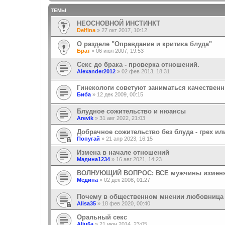
ТЕМЫ
НЕОСНОВНОЙ ИНСТИНКТ
Delfina
»
27 окт 2017, 10:12
О разделе "Оправдание и критика блуда"
Брат
»
06 июл 2007, 19:53
Секс до брака - проверка отношений.
Alexander2012
»
02 фев 2013, 18:31
Гинекологи советуют заниматься качествен
Биба
»
12 дек 2009, 00:15
Блудное сожительство и нюансы
Arevik
»
31 авг 2022, 21:03
Добрачное сожительство без блуда - грех ил
Попугай
»
21 апр 2023, 16:15
Измена в начале отношений
Мадина1234
»
16 авг 2021, 14:23
ВОЛНУЮЩИЙ ВОПРОС: ВСЕ мужчины измен
Медина
»
02 дек 2008, 01:27
Почему в общественном мнении любовница р
Alisa35
»
18 фев 2020, 00:40
Оральный секс
Aliu6a
»
21 июн 2014, 23:05