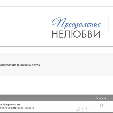
Оправдание и критика блуда
ширенный поиск
ОТВЕТЫ
ля форумчан
27
или пережить расставание!
1
2