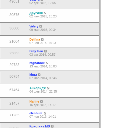
49051
02 дек 2015, 12:55
Другиня
30575
02 июн 2015, 13:23
Valery
36600
09 мар 2015, 09:34
Delfina
21004
07 ноя 2014, 14:23
BillyJean
25863
03 авг 2014, 00:57
ragnaroek
29783
13 мар 2014, 18:03
Мята
50754
07 мар 2014, 00:46
Анкоридж
67464
04 фев 2014, 22:35
Narine
21457
16 дек 2013, 14:17
elenburc
71285
07 ноя 2013, 14:01
Кристина MD