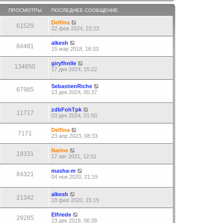
ПРОСМОТРЫ
ПОСЛЕДНЕЕ СООБЩЕНИЕ
Delfina
61529
22 фев 2024, 23:23
alkesh
84481
15 мар 2018, 16:33
giryfhnlle
134650
17 дек 2024, 15:22
SebastienRiche
67985
13 дек 2024, 00:37
zdbFohTpk
11717
03 дек 2024, 01:50
Delfina
7171
23 апр 2023, 08:33
Narine
18331
17 авг 2021, 12:01
masha-m
84321
04 ноя 2020, 21:19
alkesh
21342
18 фев 2020, 15:15
Elfriede
29285
23 дек 2019, 06:38