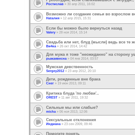
Ростислав
»
30 апр 2011, 16:02
Возможно ли создание семьи во взрослом во
Наtалия
»
12 апр 2015, 15:31
Если бы можно было вернуться назад
Valery
»
28 ноя 2014, 15:14
Свадьба или нет, блуд (мысли) ведь все те ж
Ви4ка
»
26 окт 2014, 14:42
Для мужа я тоже "неожиданно" на сторону у
рыжаявесна
»
04 янв 2014, 03:57
Мужская девственность
Sergey2012
»
23 апр 2012, 20:10
Дети, рожденные вне брака
Снег
»
19 июн 2013, 09:11
Критика блуда 'по любви'..
OREST
»
11 авг 2011, 19:32
Сильные мы или слабые?
micha
»
06 ноя 2013, 12:06
Сексуальные отклонения
Индиана
»
23 сен 2009, 09:46
Помогите понять