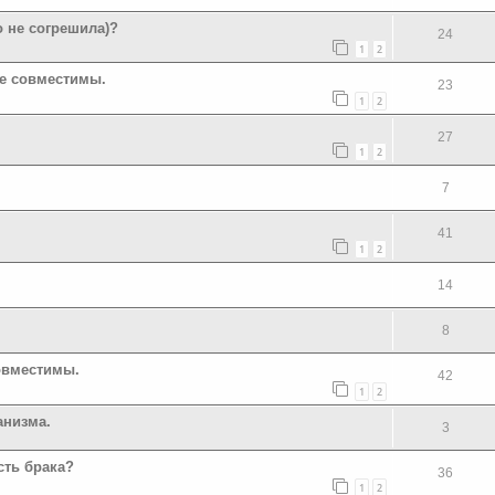
о не согрешила)?
24
1
2
не совместимы.
23
1
2
27
1
2
7
41
1
2
14
8
овместимы.
42
1
2
анизма.
3
сть брака?
36
1
2