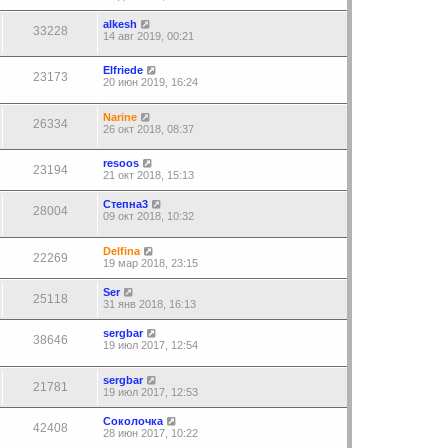
alkesh
33228
14 авг 2019, 00:21
Elfriede
23173
20 июн 2019, 16:24
Narine
26334
26 окт 2018, 08:37
resoos
23194
21 окт 2018, 15:13
Степна3
28004
09 окт 2018, 10:32
Delfina
22269
19 мар 2018, 23:15
Ser
25118
31 янв 2018, 16:13
sergbar
38646
19 июл 2017, 12:54
sergbar
21781
19 июл 2017, 12:53
Соколочка
42408
28 июн 2017, 10:22