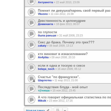
Антуанетта
»
22 май 2010, 23:09
Помнит ли девушка/парень свой первый раз
Vkusno
»
11 сен 2012, 15:38
Девственность и целомудрие
Доминанта
»
18 фев 2013, 00:07
по глупости
была раньше
»
31 май 2008, 23:23
Секс до брака. Почему это грех???
zakaty
»
06 май 2009, 13:13
кто виноват в изнасиловании?
An4ytka
»
09 июл 2008, 20:10
если я одна и тоскую о сексе
belaya_noch
»
16 июл 2009, 05:12
Счастье "по французски".
Шарлотка
»
11 мар 2013, 21:00
Последствия блуда - мой опыт
т@нюша
»
15 ноя 2012, 23:45
А что говорит официальная статистика по п
Miksik
»
23 июн 2012, 17:16
Новая тема
Н
о
в
а
я
т
е
м
а