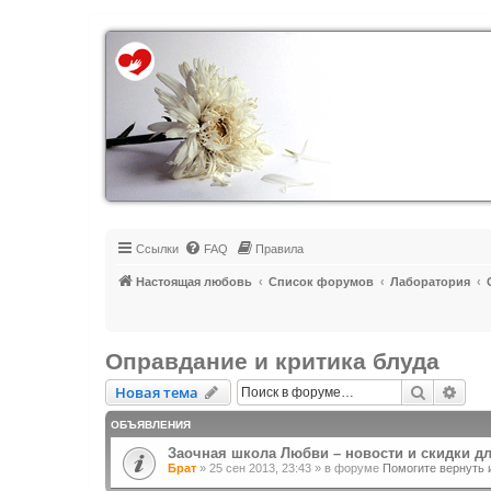
Регистрация
Ссылки
FAQ
Правила
Настоящая любовь
Список форумов
Лаборатория
Оправдание и критика блуда
Новая тема
Поиск
Рас
Н
о
в
а
я
т
е
м
а
ОБЪЯВЛЕНИЯ
Заочная школа Любви – новости и скидки д
Брат
»
25 сен 2013, 23:43
» в форуме
Помогите вернуть 