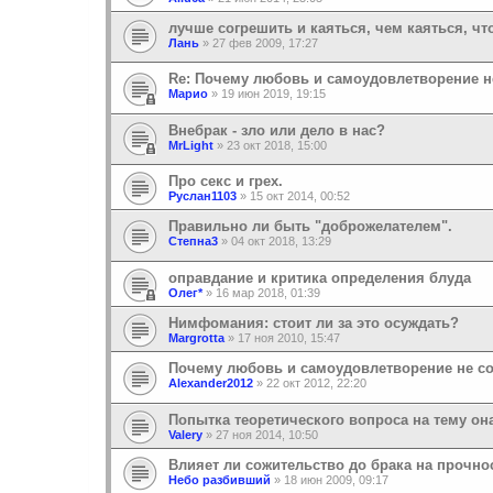
лучше согрешить и каяться, чем каяться, чт
Лань
»
27 фев 2009, 17:27
Re: Почему любовь и самоудовлетворение 
Марио
»
19 июн 2019, 19:15
Внебрак - зло или дело в нас?
MrLight
»
23 окт 2018, 15:00
Про секс и грех.
Руслан1103
»
15 окт 2014, 00:52
Правильно ли быть "доброжелателем".
Степна3
»
04 окт 2018, 13:29
оправдание и критика определения блуда
Олег*
»
16 мар 2018, 01:39
Нимфомания: стоит ли за это осуждать?
Margrotta
»
17 ноя 2010, 15:47
Почему любовь и самоудовлетворение не с
Alexander2012
»
22 окт 2012, 22:20
Попытка теоретического вопроса на тему он
Valery
»
27 ноя 2014, 10:50
Влияет ли сожительство до брака на прочно
Небо разбивший
»
18 июн 2009, 09:17