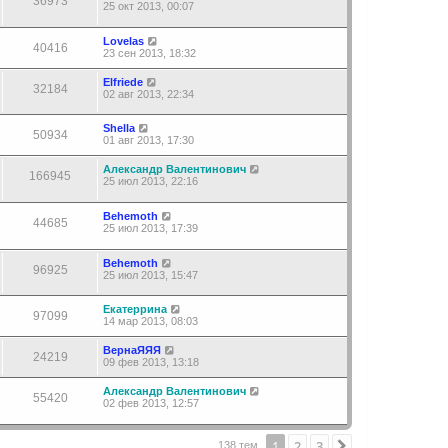
36973
25 окт 2013, 00:07
Lovelas
40416
23 сен 2013, 18:32
Elfriede
32184
02 авг 2013, 22:34
Shella
50934
01 авг 2013, 17:30
Александр Валентинович
166945
25 июл 2013, 22:16
Behemoth
44685
25 июл 2013, 17:39
Behemoth
96925
25 июл 2013, 15:47
Екатеррина
97099
14 мар 2013, 08:03
ВернаЯЯЯ
24219
09 фев 2013, 13:18
Александр Валентинович
55420
02 фев 2013, 12:57
1
2
3
След.
138 тем