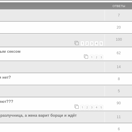
ОТВЕТЫ
7
20
100
1
2
3
4
5
ным сексом
62
1
2
3
14
и нет?
8
5
яют???
90
1
2
3
4
5
азлучница, а жена варит борщи и ждёт
11
6