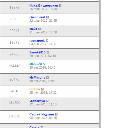
Нина Вишневская
19979
25 фев 2017, 18:30
Greenland
22302
22 фев 2017, 21:35
Мейт
22047
21 фев 2017, 17:38
ragnaroek
18679
04 янв 2017, 13:36
Zenek2013
24960
29 ноя 2016, 02:19
Марыся
154448
19 авг 2016, 16:40
McMurphy
20473
19 авг 2016, 13:08
Delfina
24818
25 июн 2016, 17:32
Vronskaya
141309
12 фев 2016, 11:18
Сергей Идущий
130338
06 фев 2016, 01:45
Саш_а