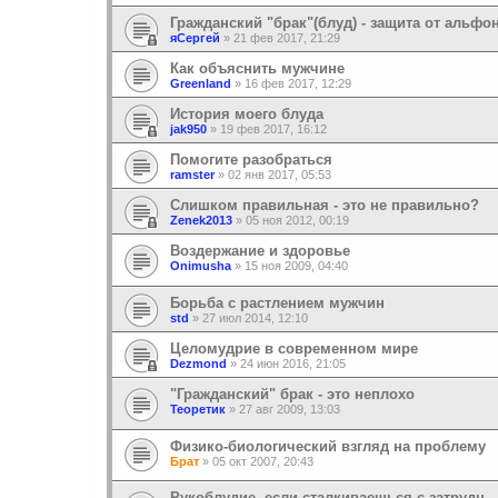
Гражданский "брак"(блуд) - защита от альфо
яСергей
»
21 фев 2017, 21:29
Как объяснить мужчине
Greenland
»
16 фев 2017, 12:29
История моего блуда
jak950
»
19 фев 2017, 16:12
Помогите разобраться
ramster
»
02 янв 2017, 05:53
Слишком правильная - это не правильно?
Zenek2013
»
05 ноя 2012, 00:19
Воздержание и здоровье
Onimusha
»
15 ноя 2009, 04:40
Борьба с растлением мужчин
std
»
27 июл 2014, 12:10
Целомудрие в современном мире
Dezmond
»
24 июн 2016, 21:05
"Гражданский" брак - это неплохо
Теоретик
»
27 авг 2009, 13:03
Физико-биологический взгляд на проблему
Брат
»
05 окт 2007, 20:43
Рукоблудие, если сталкиваешься с затрудн.,