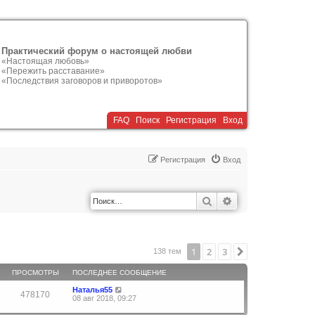
Практический форум о настоящей любви
«Настоящая любовь»
«Пережить расставание»
«Последствия заговоров и приворотов»
FAQ
Поиск
Р
е
г
и
с
т
р
а
ц
и
я
Вход
Р
е
г
и
с
т
р
а
ц
и
я
Вход
Поиск
Расширенный по
1
2
3
След.
138 тем
ПРОСМОТРЫ
ПОСЛЕДНЕЕ СООБЩЕНИЕ
Наталья55
478170
08 авг 2018, 09:27