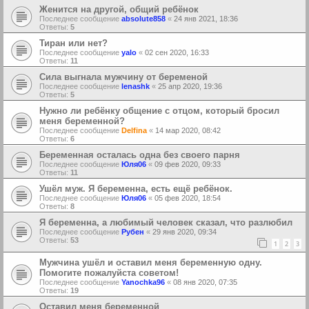
Женится на другой, общий ребёнок
Последнее сообщение
absolute858
«
24 янв 2021, 18:36
Ответы:
5
Тиран или нет?
Последнее сообщение
yalo
«
02 сен 2020, 16:33
Ответы:
11
Сила выгнала мужчину от беременой
Последнее сообщение
lenashk
«
25 апр 2020, 19:36
Ответы:
5
Нужно ли ребёнку общение с отцом, который бросил
меня беременной?
Последнее сообщение
Delfina
«
14 мар 2020, 08:42
Ответы:
6
Беременная осталась одна без своего парня
Последнее сообщение
Юля06
«
09 фев 2020, 09:33
Ответы:
11
Ушёл муж. Я беременна, есть ещё ребёнок.
Последнее сообщение
Юля06
«
05 фев 2020, 18:54
Ответы:
8
Я беременна, а любимый человек сказал, что разлюбил
Последнее сообщение
Рубен
«
29 янв 2020, 09:34
Ответы:
53
1
2
3
Мужчина ушёл и оставил меня беременную одну.
Помогите пожалуйста советом!
Последнее сообщение
Yanochka96
«
08 янв 2020, 07:35
Ответы:
19
Оставил меня беременной