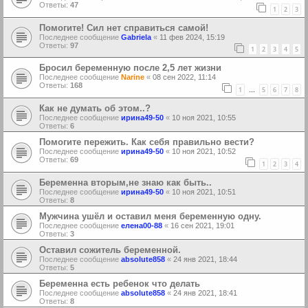
Ответы:
47
1
2
3
Помогите! Сил нет справиться самой!
Последнее сообщение
Gabriela
«
11 фев 2024, 15:19
Ответы:
97
1
2
3
4
5
Бросил беременную после 2,5 лет жизни
Последнее сообщение
Narine
«
08 сен 2022, 11:14
Ответы:
168
1
5
6
7
8
…
Как не думать об этом..?
Последнее сообщение
ирина49-50
«
10 ноя 2021, 10:55
Ответы:
6
Помогите пережить. Как себя правильно вести?
Последнее сообщение
ирина49-50
«
10 ноя 2021, 10:52
Ответы:
69
1
2
3
4
Беременна вторым,не знаю как быть..
Последнее сообщение
ирина49-50
«
10 ноя 2021, 10:51
Ответы:
8
Мужчина ушёл и оставил меня беременную одну.
Последнее сообщение
елена00-88
«
16 сен 2021, 19:01
Ответы:
3
Оставил сожитель беременной.
Последнее сообщение
absolute858
«
24 янв 2021, 18:44
Ответы:
5
Беременна есть ребенок что делать
Последнее сообщение
absolute858
«
24 янв 2021, 18:41
Ответы:
8