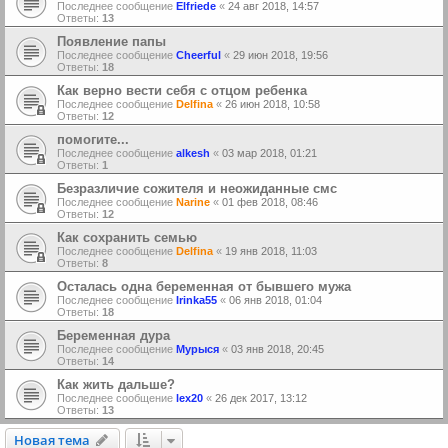
Последнее сообщение
Elfriede
«
24 авг 2018, 14:57
Ответы:
13
Появление папы
Последнее сообщение
Cheerful
«
29 июн 2018, 19:56
Ответы:
18
Как верно вести себя с отцом ребенка
Последнее сообщение
Delfina
«
26 июн 2018, 10:58
Ответы:
12
помогите...
Последнее сообщение
alkesh
«
03 мар 2018, 01:21
Ответы:
1
Безразличие сожителя и неожиданные смс
Последнее сообщение
Narine
«
01 фев 2018, 08:46
Ответы:
12
Как сохранить семью
Последнее сообщение
Delfina
«
19 янв 2018, 11:03
Ответы:
8
Осталась одна беременная от бывшего мужа
Последнее сообщение
Irinka55
«
06 янв 2018, 01:04
Ответы:
18
Беременная дура
Последнее сообщение
Мурыся
«
03 янв 2018, 20:45
Ответы:
14
Как жить дальше?
Последнее сообщение
lex20
«
26 дек 2017, 13:12
Ответы:
13
Новая тема
Н
о
в
а
я
т
е
м
а