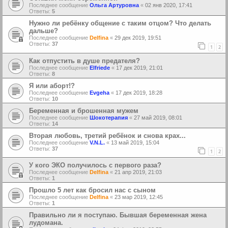
Последнее сообщение
Ольга Артуровна
«
02 янв 2020, 17:41
Ответы:
5
Нужно ли ребёнку общение с таким отцом? Что делать
дальше?
Последнее сообщение
Delfina
«
29 дек 2019, 19:51
Ответы:
37
1
2
Как отпустить в душе предателя?
Последнее сообщение
Elfriede
«
17 дек 2019, 21:01
Ответы:
8
Я или аборт!?
Последнее сообщение
Еvgeha
«
17 дек 2019, 18:28
Ответы:
10
Беременная и брошенная мужем
Последнее сообщение
Шокотерапия
«
27 май 2019, 08:01
Ответы:
14
Вторая любовь, третий ребёнок и снова крах...
Последнее сообщение
V.N.L.
«
13 май 2019, 15:04
Ответы:
37
1
2
У кого ЭКО получилось с первого раза?
Последнее сообщение
Delfina
«
21 апр 2019, 21:03
Ответы:
1
Прошло 5 лет как бросил нас с сыном
Последнее сообщение
Delfina
«
23 мар 2019, 12:45
Ответы:
1
Правильно ли я поступаю. Бывшая беременная жена
лудомана.