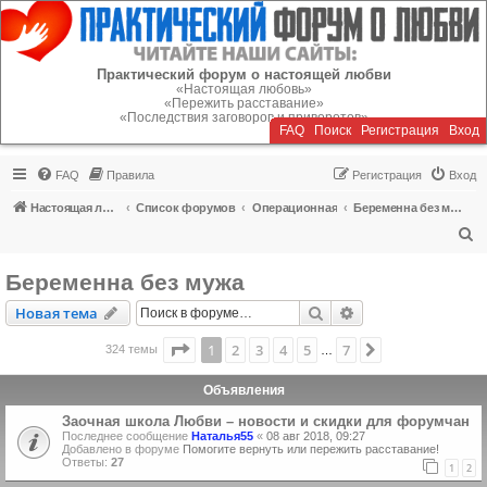
Регистрация
Практический форум о настоящей любви
«Настоящая любовь»
«Пережить расставание»
«Последствия заговоров и приворотов»
FAQ
Поиск
Р
е
г
и
с
т
р
а
ц
и
я
Вход
FAQ
Правила
Р
е
г
и
с
т
р
а
ц
и
я
Вход
Настоящая любовь
Список форумов
Операционная
Беременна без мужа
П
о
Беременна без мужа
и
Новая тема
Поиск
Расширенный пои
Н
о
в
а
я
т
е
м
а
с
к
Страница
1
из
7
1
2
3
4
5
7
След.
324 темы
…
Объявления
Заочная школа Любви – новости и скидки для форумчан
Последнее сообщение
Наталья55
«
08 авг 2018, 09:27
Добавлено в форуме
Помогите вернуть или пережить расставание!
Ответы:
27
1
2