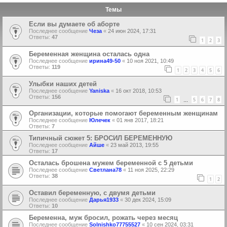
Темы
Если вы думаете об аборте
Последнее сообщение
Чеза
«
24 июн 2024, 17:31
Ответы:
47
1
2
3
Беременная женщина осталась одна
Последнее сообщение
ирина49-50
«
10 ноя 2021, 10:49
Ответы:
119
1
2
3
4
5
6
Улыбки наших детей
Последнее сообщение
Yaniska
«
16 окт 2018, 10:53
Ответы:
156
1
5
6
7
8
…
Организации, которые помогают беременным женщинам
Последнее сообщение
Юлечек
«
01 янв 2017, 18:21
Ответы:
7
Типичный сюжет 5: БРОСИЛ БЕРЕМЕННУЮ
Последнее сообщение
Айше
«
23 май 2013, 19:55
Ответы:
17
Осталась брошена мужем беременной с 5 детьми
Последнее сообщение
Светлана78
«
11 ноя 2025, 22:29
Ответы:
38
1
2
Оставил беременную, с двумя детьми
Последнее сообщение
Дарья1933
«
30 дек 2024, 15:09
Ответы:
10
Беременна, муж бросил, рожать через месяц
Последнее сообщение
Solnishko77755527
«
10 сен 2024, 03:31