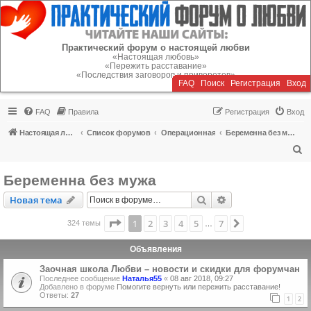
Регистрация
Практический форум о настоящей любви
«Настоящая любовь»
«Пережить расставание»
«Последствия заговоров и приворотов»
FAQ
Поиск
Р
е
г
и
с
т
р
а
ц
и
я
Вход
FAQ
Правила
Р
е
г
и
с
т
р
а
ц
и
я
Вход
Настоящая любовь
Список форумов
Операционная
Беременна без мужа
П
о
Беременна без мужа
и
Новая тема
Поиск
Расширенный пои
Н
о
в
а
я
т
е
м
а
с
к
Страница
1
из
7
1
2
3
4
5
7
След.
324 темы
…
Объявления
Заочная школа Любви – новости и скидки для форумчан
Последнее сообщение
Наталья55
«
08 авг 2018, 09:27
Добавлено в форуме
Помогите вернуть или пережить расставание!
Ответы:
27
1
2