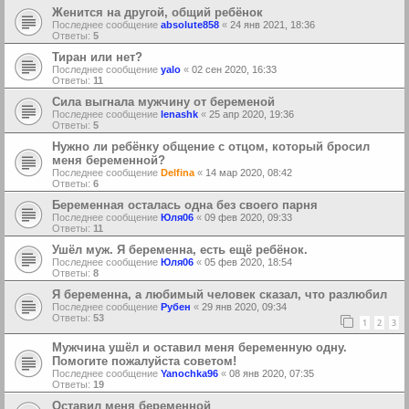
Женится на другой, общий ребёнок
Последнее сообщение
absolute858
«
24 янв 2021, 18:36
Ответы:
5
Тиран или нет?
Последнее сообщение
yalo
«
02 сен 2020, 16:33
Ответы:
11
Сила выгнала мужчину от беременой
Последнее сообщение
lenashk
«
25 апр 2020, 19:36
Ответы:
5
Нужно ли ребёнку общение с отцом, который бросил
меня беременной?
Последнее сообщение
Delfina
«
14 мар 2020, 08:42
Ответы:
6
Беременная осталась одна без своего парня
Последнее сообщение
Юля06
«
09 фев 2020, 09:33
Ответы:
11
Ушёл муж. Я беременна, есть ещё ребёнок.
Последнее сообщение
Юля06
«
05 фев 2020, 18:54
Ответы:
8
Я беременна, а любимый человек сказал, что разлюбил
Последнее сообщение
Рубен
«
29 янв 2020, 09:34
Ответы:
53
1
2
3
Мужчина ушёл и оставил меня беременную одну.
Помогите пожалуйста советом!
Последнее сообщение
Yanochka96
«
08 янв 2020, 07:35
Ответы:
19
Оставил меня беременной