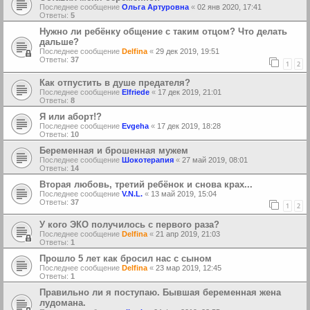
Последнее сообщение
Ольга Артуровна
«
02 янв 2020, 17:41
Ответы:
5
Нужно ли ребёнку общение с таким отцом? Что делать
дальше?
Последнее сообщение
Delfina
«
29 дек 2019, 19:51
Ответы:
37
1
2
Как отпустить в душе предателя?
Последнее сообщение
Elfriede
«
17 дек 2019, 21:01
Ответы:
8
Я или аборт!?
Последнее сообщение
Еvgeha
«
17 дек 2019, 18:28
Ответы:
10
Беременная и брошенная мужем
Последнее сообщение
Шокотерапия
«
27 май 2019, 08:01
Ответы:
14
Вторая любовь, третий ребёнок и снова крах...
Последнее сообщение
V.N.L.
«
13 май 2019, 15:04
Ответы:
37
1
2
У кого ЭКО получилось с первого раза?
Последнее сообщение
Delfina
«
21 апр 2019, 21:03
Ответы:
1
Прошло 5 лет как бросил нас с сыном
Последнее сообщение
Delfina
«
23 мар 2019, 12:45
Ответы:
1
Правильно ли я поступаю. Бывшая беременная жена
лудомана.