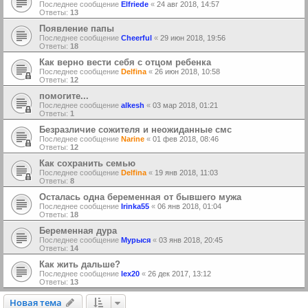
Последнее сообщение
Elfriede
«
24 авг 2018, 14:57
Ответы:
13
Появление папы
Последнее сообщение
Cheerful
«
29 июн 2018, 19:56
Ответы:
18
Как верно вести себя с отцом ребенка
Последнее сообщение
Delfina
«
26 июн 2018, 10:58
Ответы:
12
помогите...
Последнее сообщение
alkesh
«
03 мар 2018, 01:21
Ответы:
1
Безразличие сожителя и неожиданные смс
Последнее сообщение
Narine
«
01 фев 2018, 08:46
Ответы:
12
Как сохранить семью
Последнее сообщение
Delfina
«
19 янв 2018, 11:03
Ответы:
8
Осталась одна беременная от бывшего мужа
Последнее сообщение
Irinka55
«
06 янв 2018, 01:04
Ответы:
18
Беременная дура
Последнее сообщение
Мурыся
«
03 янв 2018, 20:45
Ответы:
14
Как жить дальше?
Последнее сообщение
lex20
«
26 дек 2017, 13:12
Ответы:
13
Новая тема
Н
о
в
а
я
т
е
м
а