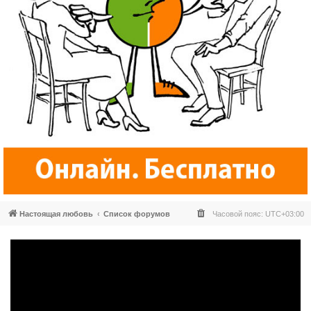
Настоящая любовь
Список форумов
Часовой пояс:
UTC+03:00