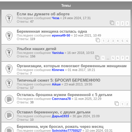
Темы
Если вы думаете об аборте
Последнее сообщение
Чеза
«
24 июн 2024, 17:31
Ответы:
47
1
2
3
Беременная женщина осталась одна
Последнее сообщение
ирина49-50
«
10 ноя 2021, 10:49
Ответы:
119
1
2
3
4
5
6
Улыбки наших детей
Последнее сообщение
Yaniska
«
16 окт 2018, 10:53
Ответы:
156
1
5
6
7
8
…
Организации, которые помогают беременным женщинам
Последнее сообщение
Юлечек
«
01 янв 2017, 18:21
Ответы:
7
Типичный сюжет 5: БРОСИЛ БЕРЕМЕННУЮ
Последнее сообщение
Айше
«
23 май 2013, 19:55
Ответы:
17
Осталась брошена мужем беременной с 5 детьми
Последнее сообщение
Светлана78
«
11 ноя 2025, 22:29
Ответы:
38
1
2
Оставил беременную, с двумя детьми
Последнее сообщение
Дарья1933
«
30 дек 2024, 15:09
Ответы:
10
Беременна, муж бросил, рожать через месяц
Последнее сообщение
Solnishko77755527
«
10 сен 2024, 03:31