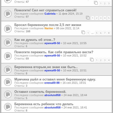
Ответы:
47
1
2
3
Помогите! Сил нет справиться самой!
Последнее сообщение
Gabriela
«
11 фев 2024, 15:19
Ответы:
97
1
2
3
4
5
Бросил беременную после 2,5 лет жизни
Последнее сообщение
Narine
«
08 сен 2022, 11:14
Ответы:
168
1
5
6
7
8
…
Как не думать об этом..?
Последнее сообщение
ирина49-50
«
10 ноя 2021, 10:55
Ответы:
6
Помогите пережить. Как себя правильно вести?
Последнее сообщение
ирина49-50
«
10 ноя 2021, 10:52
Ответы:
69
1
2
3
4
Беременна вторым,не знаю как быть..
Последнее сообщение
ирина49-50
«
10 ноя 2021, 10:51
Ответы:
8
Мужчина ушёл и оставил меня беременную одну.
Последнее сообщение
елена00-88
«
16 сен 2021, 19:01
Ответы:
3
Оставил сожитель беременной.
Последнее сообщение
absolute858
«
24 янв 2021, 18:44
Ответы:
5
Беременна есть ребенок что делать
Последнее сообщение
absolute858
«
24 янв 2021, 18:41
Ответы:
8