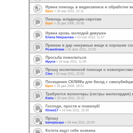
Нужна помощь в видеозаписи и обработке в
Брат
»
28 апр 2011, 22:11
Помощь младенцам-сиротам
Брат
»
26 дек 2006, 20:08
Нужна кровь молодой девушке
Елена Некрасова
»
03 ноя 2010, 11:57
Примем в дар ненужные вещи в хорошем со
Розенблюм
»
01 фев 2011, 13:26
Просьба помолиться
Ируся
»
24 мар 2011, 11:45
Прошу молитвенной помощи о новопреставл
Cleo
»
02 мар 2011, 22:50
Посещения СКЛИФа для бесед с самоубийца
Брат
»
26 дек 2006, 18:51
Требуются волонтеры (сестры милосердия) 
Katia
»
25 янв 2011, 15:10
Господи, прости и помилуй!
Юлия17
»
19 янв 2011, 15:55
Прошу
kareqlazaya
»
09 янв 2011, 20:04
Котята ищут себе хозяина