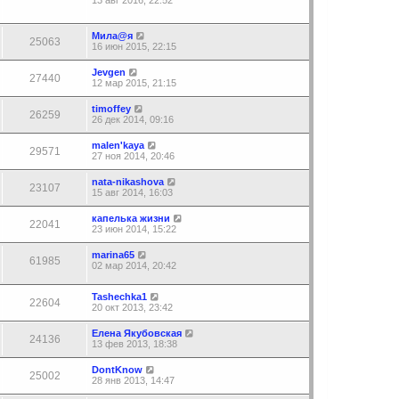
13 авг 2016, 22:52
Мила@я
25063
16 июн 2015, 22:15
Jevgen
27440
12 мар 2015, 21:15
timoffey
26259
26 дек 2014, 09:16
malen'kaya
29571
27 ноя 2014, 20:46
nata-nikashova
23107
15 авг 2014, 16:03
капелька жизни
22041
23 июн 2014, 15:22
marina65
61985
02 мар 2014, 20:42
Tashechka1
22604
20 окт 2013, 23:42
Елена Якубовская
24136
13 фев 2013, 18:38
DontKnow
25002
28 янв 2013, 14:47