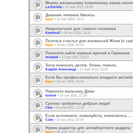
Моему маленькому племяннику нужна нянеч
La Estrella
»
07 янв 2013, 20:09
Дневник лечения Никиты
Брат
»
31 янв 2008, 15:47
Невропатолог для слепого человека
KaterinaT
»
09 окт 2011, 18:31
Полчаса счастья для маленькой Жени (о сир
Брат
»
29 окт 2006, 02:53
Помогите найти нужных врачей в Германии
motylok
»
17 дек 2011, 03:57
Хочу помогать детям. Очень тяжело.
Кодрян Александр
»
27 май 2010, 05:01
Если Вы профессионально владеете англий
Брат
»
20 окт 2009, 16:25
Помогите мальчику Диме
luchok
»
29 сен 2011, 21:26
Срочно требуются добрые люди!
Cleo
»
06 май 2011, 13:19
Если вспомните, пожалуйста, помолитесь ...
Cold
»
21 сен 2011, 01:34
Нужен редактор для антиабортного раздела
Брат
»
08 май 2011, 23:52