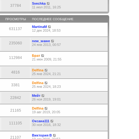
Svechka
37784
11 июл 2011, 16:25
ПРОСМОТРЫ
ПОСЛЕДНЕЕ СООБЩЕНИЕ
MartinaM
631137
12 дек 2024, 18:53
new_wawe
235060
24 янв 2013, 00:57
Брат
112984
21 июн 2009, 21:55
Delfina
4816
25 янв 2024, 21:21
Delfina
3381
25 янв 2024, 18:23
Мейт
22842
26 ноя 2019, 19:01
Delfina
21165
19 авг 2019, 20:05
Оксана111
111105
30 ноя 2016, 18:32
Виктория В
21107