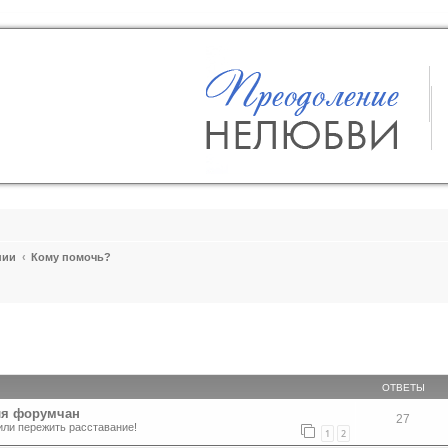
пии
Кому помочь?
ширенный поиск
ОТВЕТЫ
ля форумчан
27
или пережить расставание!
1
2