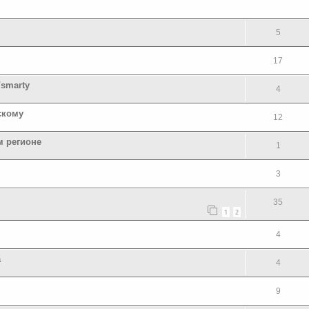
5
17
smarty
4
скому
12
м регионе
1
3
35
1
2
4
а
4
9