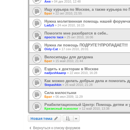
Аня
»
04 дек 2010, 12:48
Ищу курьера по Москве, а также курьера по 
Брат
»
22 окт 2010, 21:55
Нужна молитвенная помощь нашей форумча
LadyS
»
24 ноя 2010, 16:15
Помогите мне разобратся в себе..
просто тася
»
25 окт 2010, 16:06
Нужна ли помощь ПОДРУГЕ?!ПРОПАДАЕТ!!!
Only-Cat
»
17 сен 2010, 20:01
Велосипеды для детдома
Брат
»
15 май 2010, 21:44
Ездить к докторам в Москве
nadjushkaanp
»
22 июн 2010, 16:28
Как можно делать добрые дела и помогать 
Stepashkin
»
26 май 2010, 21:28
Сила милостыни
Брат
»
06 июл 2009, 11:29
Реабилитационный Центр: Помощь детям и 
Кризисный психолог
»
12 май 2010, 13:38
Новая тема
Н
о
в
а
я
т
е
м
а
Вернуться к списку форумов