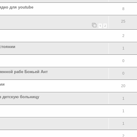
идео для youtube
8
25
1
2
2
стоянии
1
0
енной рабе Божьей Ант
0
ми
20
в детскую больницу
1
1
1
2