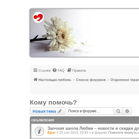
Регистрация
Ссылки
FAQ
Правила
Настоящая любовь
Список форумов
Отделение тера
Кому помочь?
Новая тема
Поиск
Рас
Н
о
в
а
я
т
е
м
а
ОБЪЯВЛЕНИЯ
Заочная школа Любви – новости и скидки д
Брат
»
25 сен 2013, 23:43
» в форуме
Помогите вернуть 