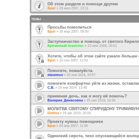
Об этом разделе и помощи другим
Брат
»
29 июл 2007, 23:11
ТЕМЫ
Просьбы помолиться
Брат
»
16 мар 2007, 09:50
Заступничество и помощь от святого Кирил
Кризисный психолог
»
23 июн 2008, 00:01
Хотите, чтобы об этом сайте узнало больше
Брат
»
10 сен 2007, 12:01
Помогите, пожалуйста.
elavemov
»
25 янв 2024, 20:57
помогите комфортно уйти из жизни, оставл
С.В.
»
19 янв 2024, 13:48
приемная дочь. как я могу ей помочь?
Валерия_Денисовна
»
25 ноя 2019, 16:26
МОЛИТВА СВЯТОМУ СПИРИДОНУ ТРИМИФУ
Delfina
»
19 авг 2019, 20:05
Проекту нужны помощники
Брат
»
04 апр 2007, 11:59
Одинокий сирота, тихо опускающийся молод