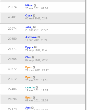
Nikos
25274
25 ноя 2011, 01:26
Ossa
48401
08 май 2011, 02:54
-olia_
22974
26 апр 2011, 23:22
Astra4ka
22650
11 апр 2011, 11:24
Ируся
21771
24 мар 2011, 11:45
Cleo
21565
02 мар 2011, 22:50
Брат
43672
21 фев 2011, 23:17
Брат
23012
25 янв 2011, 17:51
t.a.n.i.a
22406
19 янв 2011, 17:15
Брат
21896
09 янв 2011, 21:18
Аня
22173