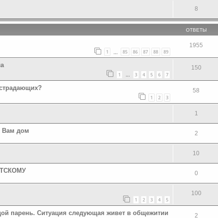
8
ОТВЕТЫ
1955
1
85
86
87
88
89
…
ла
150
1
3
4
5
6
7
…
 страдающих?
58
1
2
3
1
ю Вам дом
2
10
НТСКОМУ
0
100
1
2
3
4
5
ой парень. Ситуация следующая живет в общежитии
2