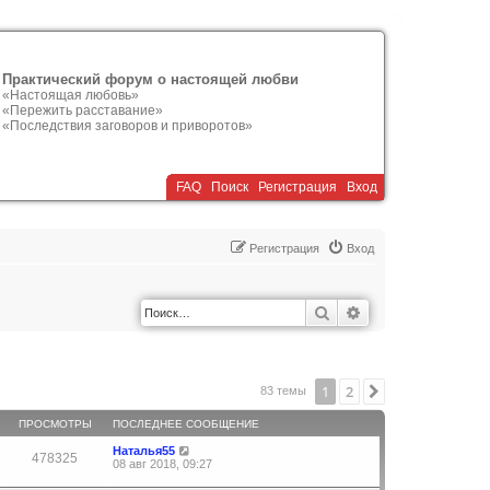
Практический форум о настоящей любви
«Настоящая любовь»
«Пережить расставание»
«Последствия заговоров и приворотов»
FAQ
Поиск
Р
е
г
и
с
т
р
а
ц
и
я
Вход
Р
е
г
и
с
т
р
а
ц
и
я
Вход
Поиск
Расширенный по
1
2
След.
83 темы
ПРОСМОТРЫ
ПОСЛЕДНЕЕ СООБЩЕНИЕ
Наталья55
478325
08 авг 2018, 09:27