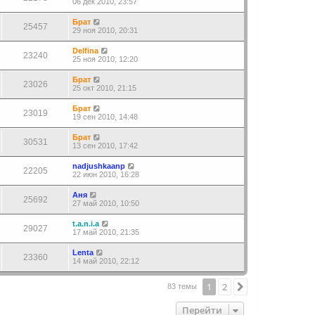
06 дек 2010, 23:57
Брат
25457
29 ноя 2010, 20:31
Delfina
23240
25 ноя 2010, 12:20
Брат
23026
25 окт 2010, 21:15
Брат
23019
19 сен 2010, 14:48
Брат
30531
13 сен 2010, 17:42
nadjushkaanp
22205
22 июн 2010, 16:28
Аня
25692
27 май 2010, 10:50
t.a.n.i.a
29027
17 май 2010, 21:35
Lenta
23360
14 май 2010, 22:12
1
2
След.
83 темы
Перейти