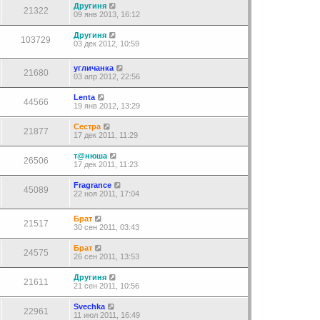
Другиня
21322
09 янв 2013, 16:12
Другиня
103729
03 дек 2012, 10:59
угличанка
21680
03 апр 2012, 22:56
Lenta
44566
19 янв 2012, 13:29
Сестра
21877
17 дек 2011, 11:29
т@нюша
26506
17 дек 2011, 11:23
Fragrance
45089
22 ноя 2011, 17:04
Брат
21517
30 сен 2011, 03:43
Брат
24575
26 сен 2011, 13:53
Другиня
21611
21 сен 2011, 10:56
Svechka
22961
11 июл 2011, 16:49