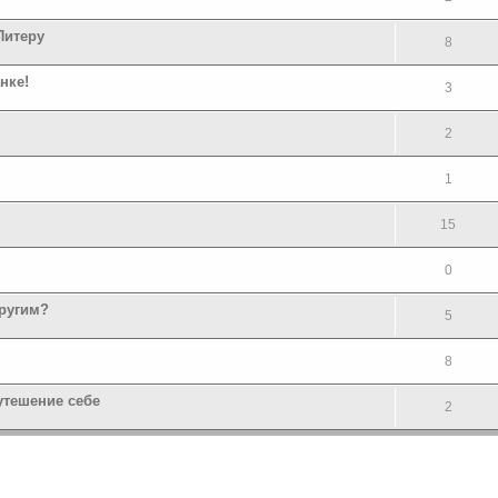
Питеру
8
нке!
3
2
1
15
0
другим?
5
8
утешение себе
2