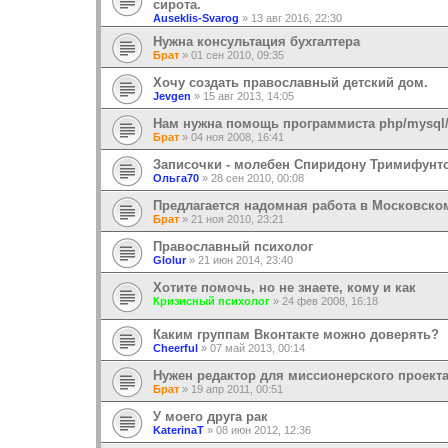
сирота.
Auseklis-Svarog
»
13 авг 2016, 22:30
Нужна консультация бухгалтера
Брат
»
01 сен 2010, 09:35
Хочу создать православный детский дом.
Jevgen
»
15 авг 2013, 14:05
Нам нужна помощь программиста php/mysql/
Брат
»
04 ноя 2008, 16:41
Записочки - молебен Спиридону Тримифунт
Ольга70
»
28 сен 2010, 00:08
Предлагается надомная работа в Московско
Брат
»
21 ноя 2010, 23:21
Православный психолог
Glolur
»
21 июн 2014, 23:40
Хотите помочь, но не знаете, кому и как
Кризисный психолог
»
24 фев 2008, 16:18
Каким группам Вконтакте можно доверять?
Cheerful
»
07 май 2013, 00:14
Нужен редактор для миссионерского проект
Брат
»
19 апр 2011, 00:51
У моего друга рак
KaterinaT
»
08 июн 2012, 12:36