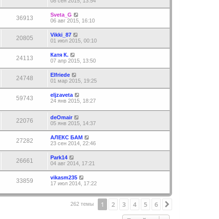
08 сен 2015, 13:54
Sveta_G
36913
06 авг 2015, 16:10
Vikki_87
20805
01 июл 2015, 00:10
Катя К.
24113
07 апр 2015, 13:50
Elfriede
24748
01 мар 2015, 19:25
eljzaveta
59743
24 янв 2015, 18:27
deOmair
22076
05 янв 2015, 14:37
АЛЕКС БАМ
27282
23 сен 2014, 22:46
Park14
26661
04 авг 2014, 17:21
vikasm235
33859
17 июл 2014, 17:22
1
2
3
4
5
6
След.
262 темы