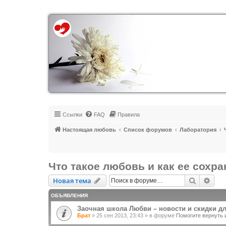
Регистрация
Ссылки
FAQ
Правила
Настоящая любовь
Список форумов
Лаборатория
Что такое любовь и как ее сохр
Новая тема
Поиск
Рас
Н
о
в
а
я
т
е
м
а
ОБЪЯВЛЕНИЯ
Заочная школа Любви – новости и скидки д
Брат
»
25 сен 2013, 23:43
» в форуме
Помогите вернуть 