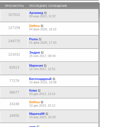
ПРОСМОТРЫ
ПОСЛЕДНЕЕ СООБЩЕНИЕ
Архимед
107022
09 мар 2023, 11:57
Delfina
127159
04 фев 2020, 16:22
Puma
249775
01 фев 2020, 17:43
Эндрю
121631
25 ноя 2017, 09:44
Марисия
82813
12 сен 2017, 12:51
Беспощадный
77278
14 фев 2015, 19:38
Кема
36677
03 дек 2013, 13:14
Delfina
24248
10 дек 2023, 15:12
Марина99
16650
19 апр 2023, 10:29
vgm