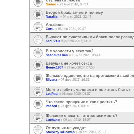
Ступеньки любви
Narine
»
23 май 2018, 08:33
Второй брак, зачем и почему
Nataliia_
»
04 мар 2021, 22:43
Альфонс
Семь
»
03 янв 2021, 00:07
Бывают ли счастливыми браки после разво
Ксения К
»
27 ноя 2007, 14:11
В молодости у всех так?
SashaRassiaK
»
13 май 2020, 09:41
Девушка не хочет секса
Денис1987
»
29 апр 2014, 07:53
Женское одиночество на протяжении всей жи
Silvana
»
07 фев 2017, 16:31
Можно любить человека и не хотеть быть с
LesPaul
»
06 фев 2009, 08:07
Что такое прощение и как простить?
Passed
»
24 фев 2011, 00:09
Желание опекать - это зависимость?
Luchano
»
09 авг 2012, 16:27
От путных не уходят
StairwayToHeaven
»
30 сен 2017, 21:27