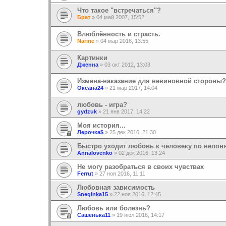
Что такое "встречаться"?
Брат
»
04 май 2007, 15:52
Влюблённость и страсть.
Narine
»
04 мар 2016, 13:55
Картинки
Дженна
»
03 окт 2012, 13:03
Измена-наказание для невиновной стороны?
Оксана24
»
21 мар 2017, 14:04
любовь - игра?
gydzuk
»
21 янв 2017, 14:22
Моя история...
Лерочка$
»
25 дек 2016, 21:30
Быстро уходит любовь к человеку по непо
АnnaIovenko
»
02 дек 2016, 13:24
Не могу разобраться в своих чувствах
Ferrut
»
27 ноя 2016, 11:11
Любовная зависимость
Sneginka15
»
22 ноя 2016, 12:45
Любовь или болезнь?
Сашенька11
»
19 июл 2016, 14:17