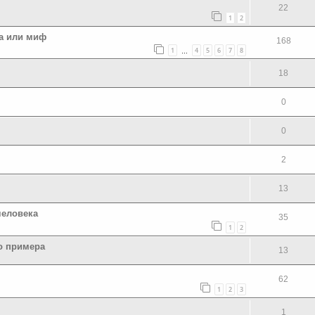
22
1
2
а или миф
168
1
4
5
6
7
8
…
18
0
0
2
13
человека
35
1
2
о примера
13
62
1
2
3
1