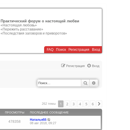
Практический форум о настоящей любви
«Настоящая любовь»
«Пережить расставание»
«Последствия заговоров и приворотов»
FAQ
Поиск
Р
е
г
и
с
т
р
а
ц
и
я
Вход
Р
е
г
и
с
т
р
а
ц
и
я
Вход
Поиск
Расширенный по
1
2
3
4
5
6
След.
262 темы
ПРОСМОТРЫ
ПОСЛЕДНЕЕ СООБЩЕНИЕ
Наталья55
478358
08 авг 2018, 09:27