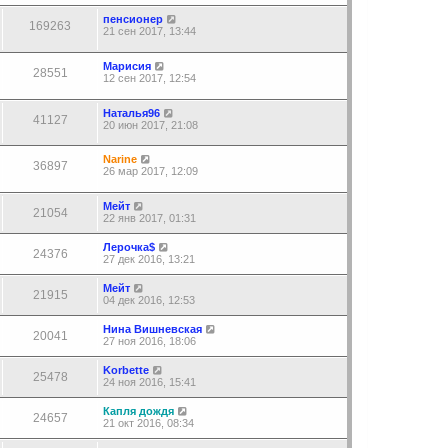
пенсионер
169263
21 сен 2017, 13:44
Марисия
28551
12 сен 2017, 12:54
Наталья96
41127
20 июн 2017, 21:08
Narine
36897
26 мар 2017, 12:09
Мейт
21054
22 янв 2017, 01:31
Лерочка$
24376
27 дек 2016, 13:21
Мейт
21915
04 дек 2016, 12:53
Нина Вишневская
20041
27 ноя 2016, 18:06
Korbette
25478
24 ноя 2016, 15:41
Капля дождя
24657
21 окт 2016, 08:34