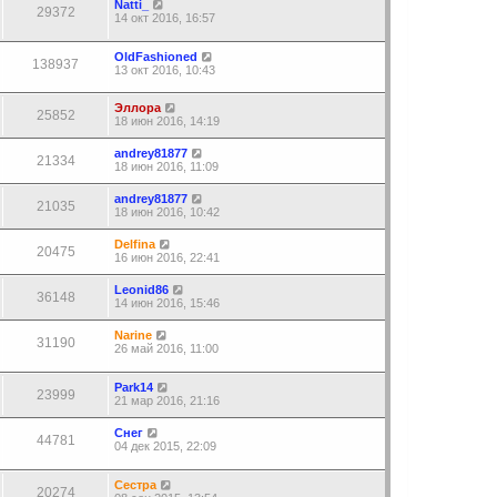
Natti_
29372
14 окт 2016, 16:57
OldFashioned
138937
13 окт 2016, 10:43
Эллора
25852
18 июн 2016, 14:19
andrey81877
21334
18 июн 2016, 11:09
andrey81877
21035
18 июн 2016, 10:42
Delfina
20475
16 июн 2016, 22:41
Leonid86
36148
14 июн 2016, 15:46
Narine
31190
26 май 2016, 11:00
Park14
23999
21 мар 2016, 21:16
Снег
44781
04 дек 2015, 22:09
Сестра
20274