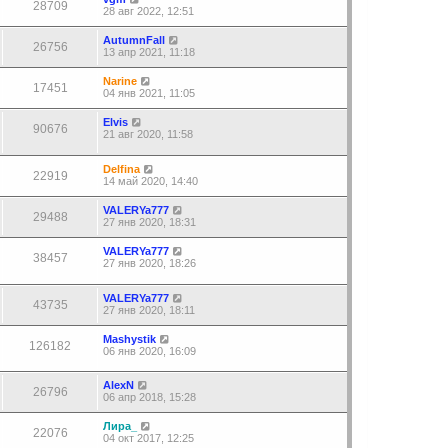
28709
28 авг 2022, 12:51
AutumnFall
26756
13 апр 2021, 11:18
Narine
17451
04 янв 2021, 11:05
Elvis
90676
21 авг 2020, 11:58
Delfina
22919
14 май 2020, 14:40
VALERYa777
29488
27 янв 2020, 18:31
VALERYa777
38457
27 янв 2020, 18:26
VALERYa777
43735
27 янв 2020, 18:11
Mashystik
126182
06 янв 2020, 16:09
AlexN
26796
06 апр 2018, 15:28
Лира_
22076
04 окт 2017, 12:25