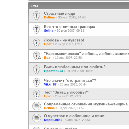
ТЕМЫ
Страстные люди
Delfina
»
30 июл 2015, 14:43
Кое что о личных границах
Selina
»
30 июн 2007, 09:13
Любовь - не чувство!
Брат
»
25 мар 2007, 17:11
"Наркоманическая" любовь, любовь-зависи
Брат
»
10 янв 2007, 22:50
Быть влюбленным или любить?
Простовика
»
29 ноя 2009, 16:08
Что значит "отстраниться"?
Vikki_87
»
25 янв 2015, 00:44
Тест "Знаешь любовь?"
Брат
»
28 май 2012, 23:33
Современные отношения мужчина-женщина. 
Delfina
»
10 дек 2023, 14:57
О чувствах к любовнице и жене.
Марина99
»
15 апр 2023, 20:33