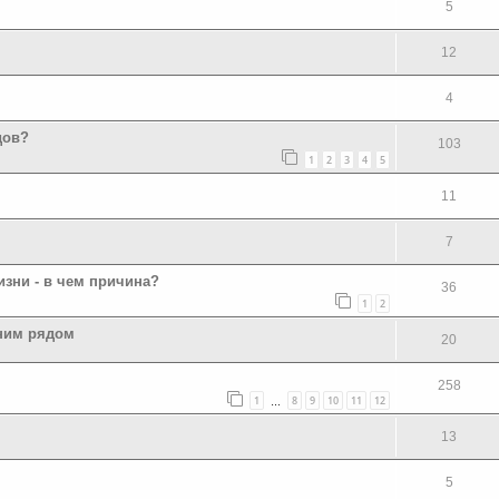
5
12
4
дов?
103
1
2
3
4
5
11
7
зни - в чем причина?
36
1
2
 ним рядом
20
258
1
8
9
10
11
12
…
13
5