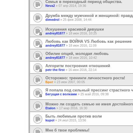
Семья в переходный период общества.
Neva2
»
07 апр 2014, 19:36
Дружба между мужчиной и женщиной: правд
dimedrol
»
25 фев 2008, 14:44
Искушения красивой девушки
andrey81877
»
18 июн 2016, 10:25
Любовь как ВОЙНА VS Любовь как решение
andrey81877
»
18 июн 2016, 11:09
Обилие опций, молодая любовь
andrey81877
»
18 июн 2016, 10:42
Алгоритм построения отношений
petr the first
»
16 июн 2016, 22:14
Осторожно: тренинги личностного роста!
Брат
»
23 июн 2007, 00:05
Я попала под сильный прессинг страстного 
Бегущая с волками
»
25 май 2016, 09:38
Можно ли создать семью не имея достойног
Etalon
»
17 мар 2016, 16:30
Быть любимым против воли
kupol
»
24 июл 2015, 13:56
Мне б твои проблемы!