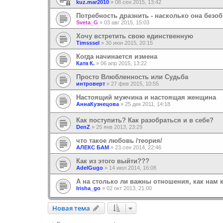
kuz.mar2010
»
08 сен 2015, 13:42
Потребность дразнить - насколько она безо
Sveta_G
»
03 авг 2015, 15:03
Хочу встретить свою единственную
Timsssel
»
30 июн 2015, 20:15
Когда начинается измена
Катя К.
»
06 апр 2015, 13:22
Просто Влюбленность или Судьба
интроверт
»
27 фев 2015, 10:55
Настоящий мужчина и настоящая женщина
АннаКузнецова
»
25 дек 2011, 14:18
Как поступить? Как разобраться и в себе?
DenZ
»
25 янв 2013, 23:29
что такое любовь /теория/
АЛЕКС БАМ
»
23 сен 2014, 22:46
Как из этого выйти???
AdelGugo
»
14 июл 2014, 16:08
А на столько ли важны отношения, как нам 
Irisha_go
»
02 окт 2013, 21:00
Новая тема
Н
о
в
а
я
т
е
м
а