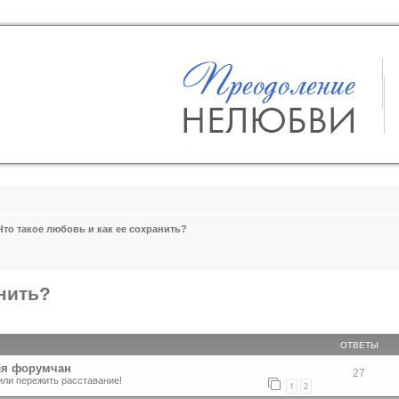
Что такое любовь и как ее сохранить?
анить?
ширенный поиск
ОТВЕТЫ
ля форумчан
27
или пережить расставание!
1
2