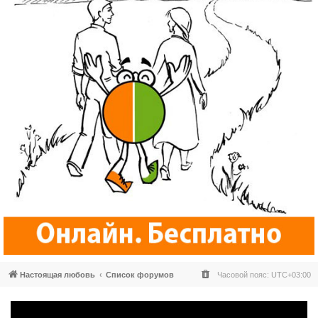
Настоящая любовь
Список форумов
Часовой пояс:
UTC+03:00