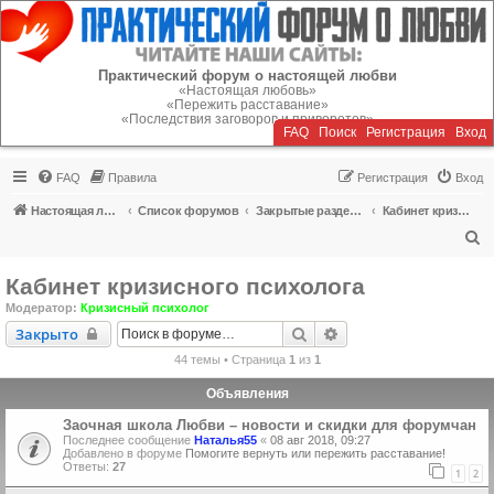
Регистрация
Практический форум о настоящей любви
«Настоящая любовь»
«Пережить расставание»
«Последствия заговоров и приворотов»
FAQ
Поиск
Р
е
г
и
с
т
р
а
ц
и
я
Вход
FAQ
Правила
Р
е
г
и
с
т
р
а
ц
и
я
Вход
Настоящая любовь
Список форумов
Закрытые разделы (читать можно, писать - нельзя)
Кабинет кризисного психолога
П
о
Кабинет кризисного психолога
и
Модератор:
Кризисный психолог
с
Закрыто
Поиск
Расширенный поиск
Закрыто
к
44 темы • Страница
1
из
1
Объявления
Заочная школа Любви – новости и скидки для форумчан
Последнее сообщение
Наталья55
«
08 авг 2018, 09:27
Добавлено в форуме
Помогите вернуть или пережить расставание!
Ответы:
27
1
2