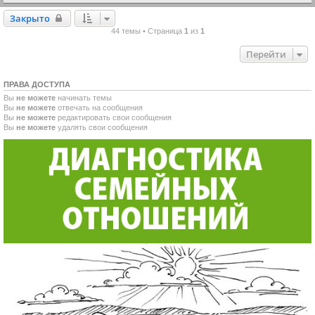
Закрыто
Закрыто
44 темы • Страница
1
из
1
Перейти
ПРАВА ДОСТУПА
Вы
не можете
начинать темы
Вы
не можете
отвечать на сообщения
Вы
не можете
редактировать свои сообщения
Вы
не можете
удалять свои сообщения