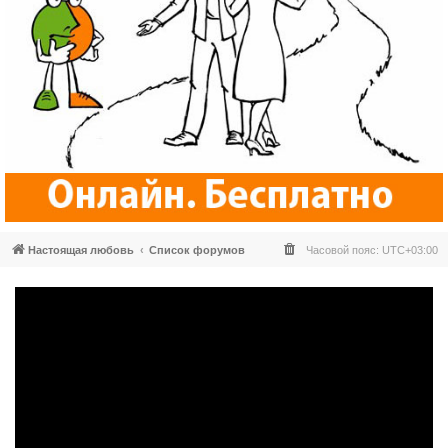
Настоящая любовь
Список форумов
Часовой пояс:
UTC+03:00