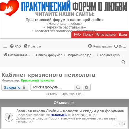
Регистрация
Практический форум о настоящей любви
«Настоящая любовь»
«Пережить расставание»
«Последствия заговоров и приворотов»
FAQ
Поиск
Р
е
г
и
с
т
р
а
ц
и
я
Вход
FAQ
Правила
Р
е
г
и
с
т
р
а
ц
и
я
Вход
Настоящая любовь
Список форумов
Закрытые разделы (читать можно, писать - нельзя)
Кабинет кризисного психолога
П
о
Кабинет кризисного психолога
и
Модератор:
Кризисный психолог
с
Закрыто
Поиск
Расширенный поиск
Закрыто
к
44 темы • Страница
1
из
1
Объявления
Заочная школа Любви – новости и скидки для форумчан
Последнее сообщение
Наталья55
«
08 авг 2018, 09:27
Добавлено в форуме
Помогите вернуть или пережить расставание!
Ответы:
27
1
2