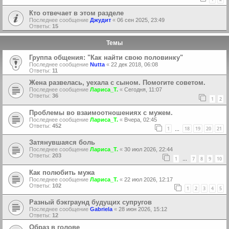
Кто отвечает в этом разделе
Последнее сообщение
Джудит
«
06 сен 2025, 23:49
Ответы:
15
Темы
Группа общения: "Как найти свою половинку"
Последнее сообщение
Nutta
«
22 дек 2018, 06:08
Ответы:
11
Жена развелась, уехала с сыном. Помогите советом.
Последнее сообщение
Лариса_Т.
«
Сегодня, 11:07
Ответы:
36
1
2
Проблемы во взаимоотношениях с мужем.
Последнее сообщение
Лариса_Т.
«
Вчера, 02:45
Ответы:
452
1
18
19
20
21
…
Затянувшаяся боль
Последнее сообщение
Лариса_Т.
«
30 июл 2026, 22:44
Ответы:
203
1
7
8
9
10
…
Как полюбить мужа
Последнее сообщение
Лариса_Т.
«
22 июл 2026, 12:17
Ответы:
102
1
2
3
4
5
Разный бэкграунд будущих супругов
Последнее сообщение
Gabriela
«
28 июн 2026, 15:12
Ответы:
12
Образ в голове