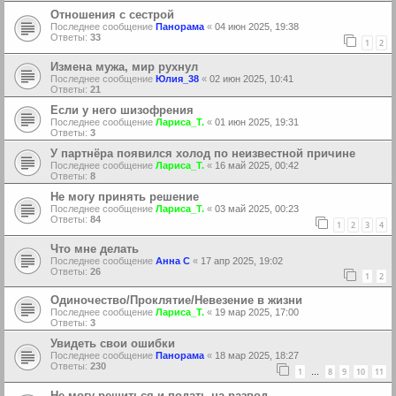
Отношения с сестрой
Последнее сообщение
Панорама
«
04 июн 2025, 19:38
Ответы:
33
1
2
Измена мужа, мир рухнул
Последнее сообщение
Юлия_38
«
02 июн 2025, 10:41
Ответы:
21
Если у него шизофрения
Последнее сообщение
Лариса_Т.
«
01 июн 2025, 19:31
Ответы:
3
У партнёра появился холод по неизвестной причине
Последнее сообщение
Лариса_Т.
«
16 май 2025, 00:42
Ответы:
8
Не могу принять решение
Последнее сообщение
Лариса_Т.
«
03 май 2025, 00:23
Ответы:
84
1
2
3
4
Что мне делать
Последнее сообщение
Анна С
«
17 апр 2025, 19:02
Ответы:
26
1
2
Одиночество/Проклятие/Невезение в жизни
Последнее сообщение
Лариса_Т.
«
19 мар 2025, 17:00
Ответы:
3
Увидеть свои ошибки
Последнее сообщение
Панорама
«
18 мар 2025, 18:27
Ответы:
230
1
8
9
10
11
…
Не могу решиться и подать на развод