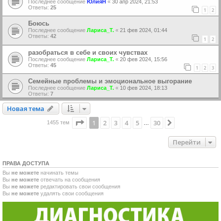
Последнее сообщение
ЮлияН
«
30 апр 2024, 21:53
Ответы:
25
1
2
Боюсь
Последнее сообщение
Лариса_Т.
«
21 фев 2024, 01:44
Ответы:
42
1
2
разобраться в себе и своих чувствах
Последнее сообщение
Лариса_Т.
«
20 фев 2024, 15:56
Ответы:
45
1
2
3
Семейные проблемы и эмоциональное выгорание
Последнее сообщение
Лариса_Т.
«
10 фев 2024, 18:13
Ответы:
7
Новая тема
Н
о
в
а
я
т
е
м
а
Страница
1
из
30
1
2
3
4
5
30
След.
1455 тем
…
Перейти
ПРАВА ДОСТУПА
Вы
не можете
начинать темы
Вы
не можете
отвечать на сообщения
Вы
не можете
редактировать свои сообщения
Вы
не можете
удалять свои сообщения