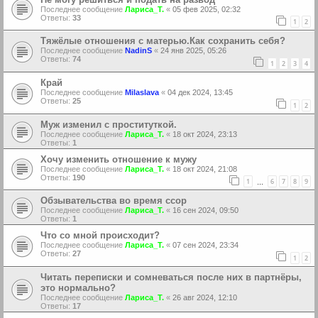
Последнее сообщение
Лариса_Т.
«
05 фев 2025, 02:32
Ответы:
33
1
2
Тяжёлые отношения с матерью.Как сохранить себя?
Последнее сообщение
NadinS
«
24 янв 2025, 05:26
Ответы:
74
1
2
3
4
Край
Последнее сообщение
Milaslava
«
04 дек 2024, 13:45
Ответы:
25
1
2
Муж изменил с проституткой.
Последнее сообщение
Лариса_Т.
«
18 окт 2024, 23:13
Ответы:
1
Хочу изменить отношение к мужу
Последнее сообщение
Лариса_Т.
«
18 окт 2024, 21:08
Ответы:
190
1
6
7
8
9
…
Обзывательства во время ссор
Последнее сообщение
Лариса_Т.
«
16 сен 2024, 09:50
Ответы:
1
Что со мной происходит?
Последнее сообщение
Лариса_Т.
«
07 сен 2024, 23:34
Ответы:
27
1
2
Читать переписки и сомневаться после них в партнёры,
это нормально?
Последнее сообщение
Лариса_Т.
«
26 авг 2024, 12:10
Ответы:
17