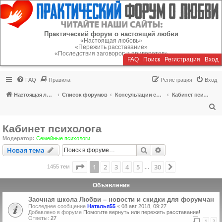
Регистрация
Практический форум о настоящей любви
«Настоящая любовь»
«Пережить расставание»
«Последствия заговоров и приворотов»
FAQ
Поиск
Р
е
г
и
с
т
р
а
ц
и
я
Вход
FAQ
Правила
Р
е
г
и
с
т
р
а
ц
и
я
Вход
Настоящая любовь
Список форумов
Консультации специалистов
Кабинет психолога
П
о
Кабинет психолога
и
Модератор:
Семейные психологи
с
Новая тема
Поиск
Расширенный пои
Н
о
в
а
я
т
е
м
а
к
Страница
1
из
30
1
2
3
4
5
30
След.
1455 тем
…
Объявления
Заочная школа Любви – новости и скидки для форумчан
Последнее сообщение
Наталья55
«
08 авг 2018, 09:27
Добавлено в форуме
Помогите вернуть или пережить расставание!
Ответы:
27
1
2