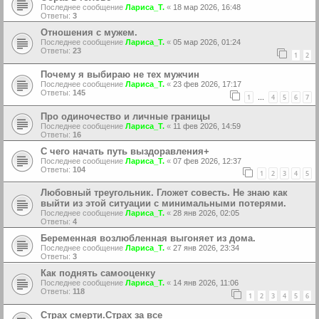
Последнее сообщение
Лариса_Т.
«
18 мар 2026, 16:48
Ответы:
3
Отношения с мужем.
Последнее сообщение
Лариса_Т.
«
05 мар 2026, 01:24
Ответы:
23
1
2
Почему я выбираю не тех мужчин
Последнее сообщение
Лариса_Т.
«
23 фев 2026, 17:17
Ответы:
145
1
4
5
6
7
…
Про одиночество и личные границы
Последнее сообщение
Лариса_Т.
«
11 фев 2026, 14:59
Ответы:
16
С чего начать путь выздоравления+
Последнее сообщение
Лариса_Т.
«
07 фев 2026, 12:37
Ответы:
104
1
2
3
4
5
Любовный треугольник. Гложет совесть. Не знаю как
выйти из этой ситуации с минимальными потерями.
Последнее сообщение
Лариса_Т.
«
28 янв 2026, 02:05
Ответы:
4
Беременная возлюбленная выгоняет из дома.
Последнее сообщение
Лариса_Т.
«
27 янв 2026, 23:34
Ответы:
3
Как поднять самооценку
Последнее сообщение
Лариса_Т.
«
14 янв 2026, 11:06
Ответы:
118
1
2
3
4
5
6
Страх смерти.Страх за все