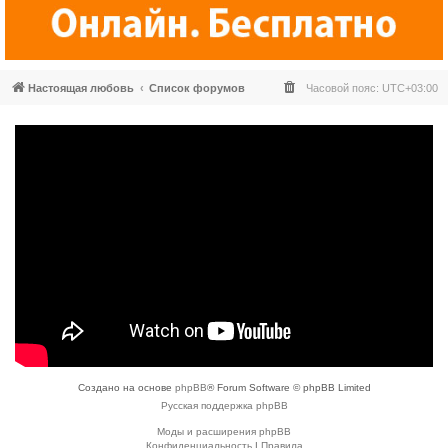
Настоящая любовь
Список форумов
Часовой пояс:
UTC+03:00
Создано на основе
phpBB
® Forum Software © phpBB Limited
Русская поддержка phpBB
Моды и расширения phpBB
Конфиденциальность
|
Правила