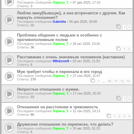
Последнее сообщение
Лариса_Т.
«
07 дек 2025, 17:10
Ответы:
3
Люблю жену(бывшую), а она встречается с другим. Как
вернуть отношения?
Последнее сообщение
Gabriela
«
05 дек 2025, 18:08
Ответы:
32
1
2
Проблема общения с людьми и особенно с
противоположным полом
Последнее сообщение
Лариса_Т.
«
26 окт 2025, 23:26
Ответы:
36
1
2
Расставание с очень значимым человеком (наставник)
Последнее сообщение
99ltdznm9
«
03 окт 2025, 21:52
Ответы:
6
Муж требует чтобы я переехала в его город
Последнее сообщение
Лариса_Т.
«
27 сен 2025, 11:07
Ответы:
278
1
10
11
12
13
…
Непростые отношения с мужем.
Последнее сообщение
Лариса_Т.
«
17 сен 2025, 20:33
Ответы:
33
1
2
Отношения на расстоянии и тревожность
Последнее сообщение
Лариса_Т.
«
11 сен 2025, 14:13
Ответы:
86
1
2
3
4
Дружеские отношения по переписке, что делать?
Последнее сообщение
Лариса_Т.
«
30 авг 2025, 01:23
Ответы:
5