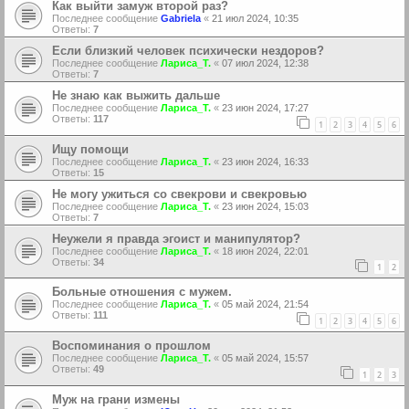
Как выйти замуж второй раз?
Последнее сообщение
Gabriela
«
21 июл 2024, 10:35
Ответы:
7
Если близкий человек психически нездоров?
Последнее сообщение
Лариса_Т.
«
07 июл 2024, 12:38
Ответы:
7
Не знаю как выжить дальше
Последнее сообщение
Лариса_Т.
«
23 июн 2024, 17:27
Ответы:
117
1
2
3
4
5
6
Ищу помощи
Последнее сообщение
Лариса_Т.
«
23 июн 2024, 16:33
Ответы:
15
Не могу ужиться со свекрови и свекровью
Последнее сообщение
Лариса_Т.
«
23 июн 2024, 15:03
Ответы:
7
Неужели я правда эгоист и манипулятор?
Последнее сообщение
Лариса_Т.
«
18 июн 2024, 22:01
Ответы:
34
1
2
Больные отношения с мужем.
Последнее сообщение
Лариса_Т.
«
05 май 2024, 21:54
Ответы:
111
1
2
3
4
5
6
Воспоминания о прошлом
Последнее сообщение
Лариса_Т.
«
05 май 2024, 15:57
Ответы:
49
1
2
3
Муж на грани измены