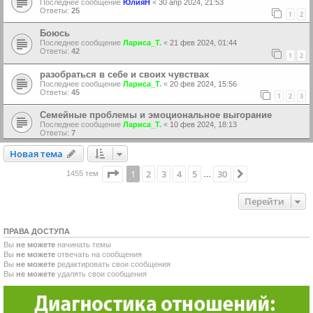
Последнее сообщение
ЮлияН
«
30 апр 2024, 21:53
Ответы:
25
1
2
Боюсь
Последнее сообщение
Лариса_Т.
«
21 фев 2024, 01:44
Ответы:
42
1
2
разобраться в себе и своих чувствах
Последнее сообщение
Лариса_Т.
«
20 фев 2024, 15:56
Ответы:
45
1
2
3
Семейные проблемы и эмоциональное выгорание
Последнее сообщение
Лариса_Т.
«
10 фев 2024, 18:13
Ответы:
7
Новая тема
Н
о
в
а
я
т
е
м
а
Страница
1
из
30
1
2
3
4
5
30
След.
1455 тем
…
Перейти
ПРАВА ДОСТУПА
Вы
не можете
начинать темы
Вы
не можете
отвечать на сообщения
Вы
не можете
редактировать свои сообщения
Вы
не можете
удалять свои сообщения