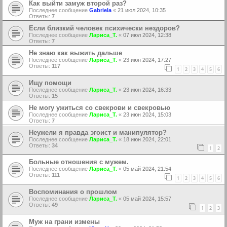
Как выйти замуж второй раз?
Последнее сообщение
Gabriela
«
21 июл 2024, 10:35
Ответы:
7
Если близкий человек психически нездоров?
Последнее сообщение
Лариса_Т.
«
07 июл 2024, 12:38
Ответы:
7
Не знаю как выжить дальше
Последнее сообщение
Лариса_Т.
«
23 июн 2024, 17:27
Ответы:
117
1
2
3
4
5
6
Ищу помощи
Последнее сообщение
Лариса_Т.
«
23 июн 2024, 16:33
Ответы:
15
Не могу ужиться со свекрови и свекровью
Последнее сообщение
Лариса_Т.
«
23 июн 2024, 15:03
Ответы:
7
Неужели я правда эгоист и манипулятор?
Последнее сообщение
Лариса_Т.
«
18 июн 2024, 22:01
Ответы:
34
1
2
Больные отношения с мужем.
Последнее сообщение
Лариса_Т.
«
05 май 2024, 21:54
Ответы:
111
1
2
3
4
5
6
Воспоминания о прошлом
Последнее сообщение
Лариса_Т.
«
05 май 2024, 15:57
Ответы:
49
1
2
3
Муж на грани измены