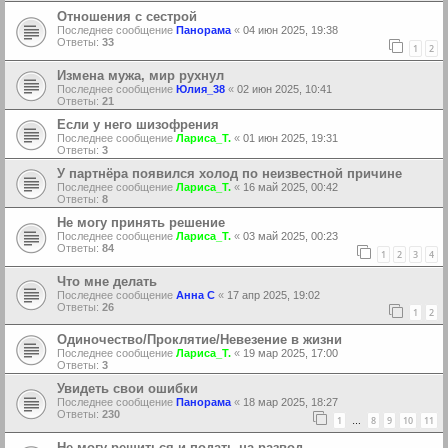
Отношения с сестрой
Последнее сообщение
Панорама
«
04 июн 2025, 19:38
Ответы:
33
1
2
Измена мужа, мир рухнул
Последнее сообщение
Юлия_38
«
02 июн 2025, 10:41
Ответы:
21
Если у него шизофрения
Последнее сообщение
Лариса_Т.
«
01 июн 2025, 19:31
Ответы:
3
У партнёра появился холод по неизвестной причине
Последнее сообщение
Лариса_Т.
«
16 май 2025, 00:42
Ответы:
8
Не могу принять решение
Последнее сообщение
Лариса_Т.
«
03 май 2025, 00:23
Ответы:
84
1
2
3
4
Что мне делать
Последнее сообщение
Анна С
«
17 апр 2025, 19:02
Ответы:
26
1
2
Одиночество/Проклятие/Невезение в жизни
Последнее сообщение
Лариса_Т.
«
19 мар 2025, 17:00
Ответы:
3
Увидеть свои ошибки
Последнее сообщение
Панорама
«
18 мар 2025, 18:27
Ответы:
230
1
8
9
10
11
…
Не могу решиться и подать на развод