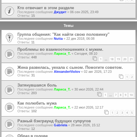
Кто отвечает в этом разделе
Последнее сообщение
Джудит
«
06 сен 2025, 23:49
Ответы:
15
Темы
Группа общения: "Как найти свою половинку"
Последнее сообщение
Nutta
«
22 дек 2018, 06:08
Ответы:
11
Проблемы во взаимоотношениях с мужем.
Последнее сообщение
Лариса_Т.
«
Сегодня, 08:10
Ответы:
448
1
18
19
20
21
…
Жена развелась, уехала с сыном. Помогите советом.
Последнее сообщение
AlexanderViolov
«
02 авг 2026, 17:23
Ответы:
31
1
2
Затянувшаяся боль
Последнее сообщение
Лариса_Т.
«
30 июл 2026, 22:44
Ответы:
203
1
7
8
9
10
…
Как полюбить мужа
Последнее сообщение
Лариса_Т.
«
22 июл 2026, 12:17
Ответы:
102
1
2
3
4
5
Разный бэкграунд будущих супругов
Последнее сообщение
Gabriela
«
28 июн 2026, 15:12
Ответы:
12
Образ в голове