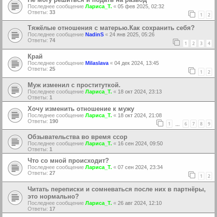
Последнее сообщение
Лариса_Т.
«
05 фев 2025, 02:32
Ответы:
33
1
2
Тяжёлые отношения с матерью.Как сохранить себя?
Последнее сообщение
NadinS
«
24 янв 2025, 05:26
Ответы:
74
1
2
3
4
Край
Последнее сообщение
Milaslava
«
04 дек 2024, 13:45
Ответы:
25
1
2
Муж изменил с проституткой.
Последнее сообщение
Лариса_Т.
«
18 окт 2024, 23:13
Ответы:
1
Хочу изменить отношение к мужу
Последнее сообщение
Лариса_Т.
«
18 окт 2024, 21:08
Ответы:
190
1
6
7
8
9
…
Обзывательства во время ссор
Последнее сообщение
Лариса_Т.
«
16 сен 2024, 09:50
Ответы:
1
Что со мной происходит?
Последнее сообщение
Лариса_Т.
«
07 сен 2024, 23:34
Ответы:
27
1
2
Читать переписки и сомневаться после них в партнёры,
это нормально?
Последнее сообщение
Лариса_Т.
«
26 авг 2024, 12:10
Ответы:
17