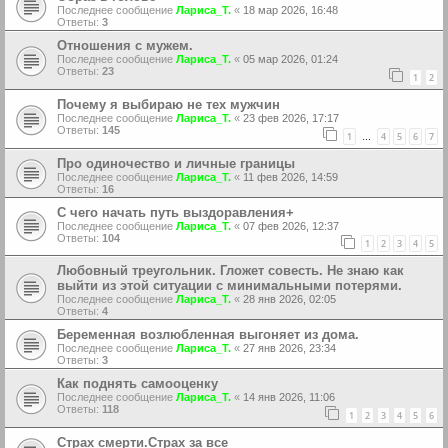
Последнее сообщение
Лариса_Т.
«
18 мар 2026, 16:48
Ответы:
3
Отношения с мужем.
Последнее сообщение
Лариса_Т.
«
05 мар 2026, 01:24
Ответы:
23
1
2
Почему я выбираю не тех мужчин
Последнее сообщение
Лариса_Т.
«
23 фев 2026, 17:17
Ответы:
145
1
4
5
6
7
…
Про одиночество и личные границы
Последнее сообщение
Лариса_Т.
«
11 фев 2026, 14:59
Ответы:
16
С чего начать путь выздоравления+
Последнее сообщение
Лариса_Т.
«
07 фев 2026, 12:37
Ответы:
104
1
2
3
4
5
Любовный треугольник. Гложет совесть. Не знаю как
выйти из этой ситуации с минимальными потерями.
Последнее сообщение
Лариса_Т.
«
28 янв 2026, 02:05
Ответы:
4
Беременная возлюбленная выгоняет из дома.
Последнее сообщение
Лариса_Т.
«
27 янв 2026, 23:34
Ответы:
3
Как поднять самооценку
Последнее сообщение
Лариса_Т.
«
14 янв 2026, 11:06
Ответы:
118
1
2
3
4
5
6
Страх смерти.Страх за все