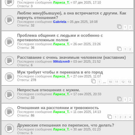
Последнее сообщение
Лариса_Т.
«
07 дек 2025, 17:10
Ответы:
3
Люблю жену(бывшую), а она встречается с другим. Как
вернуть отношения?
Последнее сообщение
Gabriela
«
05 дек 2025, 18:08
Ответы:
32
1
2
Проблема общения с людьми и особенно с
противоположным полом
Последнее сообщение
Лариса_Т.
«
26 окт 2025, 23:26
Ответы:
36
1
2
Расставание с очень значимым человеком (наставник)
Последнее сообщение
99ltdznm9
«
03 окт 2025, 21:52
Ответы:
6
Муж требует чтобы я переехала в его город
Последнее сообщение
Лариса_Т.
«
27 сен 2025, 11:07
Ответы:
278
1
10
11
12
13
…
Непростые отношения с мужем.
Последнее сообщение
Лариса_Т.
«
17 сен 2025, 20:33
Ответы:
33
1
2
Отношения на расстоянии и тревожность
Последнее сообщение
Лариса_Т.
«
11 сен 2025, 14:13
Ответы:
86
1
2
3
4
Дружеские отношения по переписке, что делать?
Последнее сообщение
Лариса_Т.
«
30 авг 2025, 01:23
Ответы:
5