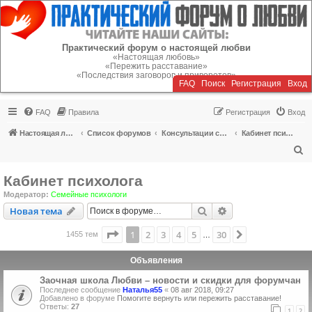
Регистрация
Практический форум о настоящей любви
«Настоящая любовь»
«Пережить расставание»
«Последствия заговоров и приворотов»
FAQ
Поиск
Р
е
г
и
с
т
р
а
ц
и
я
Вход
FAQ
Правила
Р
е
г
и
с
т
р
а
ц
и
я
Вход
Настоящая любовь
Список форумов
Консультации специалистов
Кабинет психолога
П
о
Кабинет психолога
и
Модератор:
Семейные психологи
с
Новая тема
Поиск
Расширенный пои
Н
о
в
а
я
т
е
м
а
к
Страница
1
из
30
1
2
3
4
5
30
След.
1455 тем
…
Объявления
Заочная школа Любви – новости и скидки для форумчан
Последнее сообщение
Наталья55
«
08 авг 2018, 09:27
Добавлено в форуме
Помогите вернуть или пережить расставание!
Ответы:
27
1
2