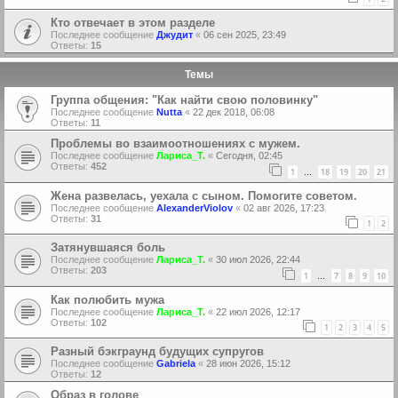
Кто отвечает в этом разделе
Последнее сообщение
Джудит
«
06 сен 2025, 23:49
Ответы:
15
Темы
Группа общения: "Как найти свою половинку"
Последнее сообщение
Nutta
«
22 дек 2018, 06:08
Ответы:
11
Проблемы во взаимоотношениях с мужем.
Последнее сообщение
Лариса_Т.
«
Сегодня, 02:45
Ответы:
452
1
18
19
20
21
…
Жена развелась, уехала с сыном. Помогите советом.
Последнее сообщение
AlexanderViolov
«
02 авг 2026, 17:23
Ответы:
31
1
2
Затянувшаяся боль
Последнее сообщение
Лариса_Т.
«
30 июл 2026, 22:44
Ответы:
203
1
7
8
9
10
…
Как полюбить мужа
Последнее сообщение
Лариса_Т.
«
22 июл 2026, 12:17
Ответы:
102
1
2
3
4
5
Разный бэкграунд будущих супругов
Последнее сообщение
Gabriela
«
28 июн 2026, 15:12
Ответы:
12
Образ в голове