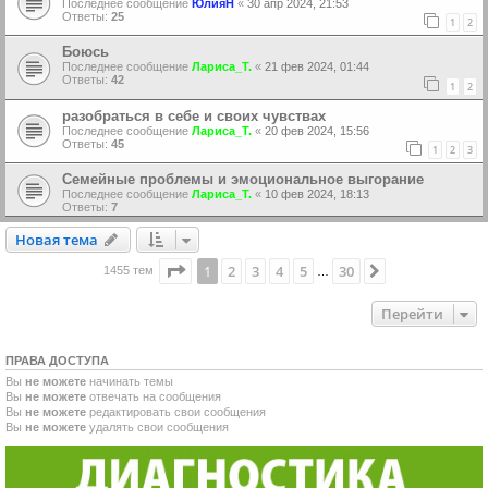
Последнее сообщение
ЮлияН
«
30 апр 2024, 21:53
Ответы:
25
1
2
Боюсь
Последнее сообщение
Лариса_Т.
«
21 фев 2024, 01:44
Ответы:
42
1
2
разобраться в себе и своих чувствах
Последнее сообщение
Лариса_Т.
«
20 фев 2024, 15:56
Ответы:
45
1
2
3
Семейные проблемы и эмоциональное выгорание
Последнее сообщение
Лариса_Т.
«
10 фев 2024, 18:13
Ответы:
7
Новая тема
Н
о
в
а
я
т
е
м
а
Страница
1
из
30
1
2
3
4
5
30
След.
1455 тем
…
Перейти
ПРАВА ДОСТУПА
Вы
не можете
начинать темы
Вы
не можете
отвечать на сообщения
Вы
не можете
редактировать свои сообщения
Вы
не можете
удалять свои сообщения