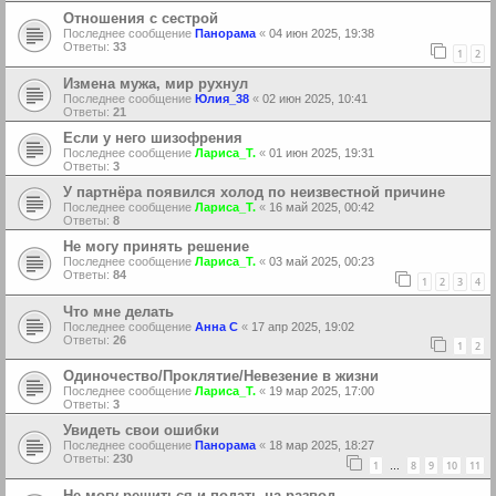
Отношения с сестрой
Последнее сообщение
Панорама
«
04 июн 2025, 19:38
Ответы:
33
1
2
Измена мужа, мир рухнул
Последнее сообщение
Юлия_38
«
02 июн 2025, 10:41
Ответы:
21
Если у него шизофрения
Последнее сообщение
Лариса_Т.
«
01 июн 2025, 19:31
Ответы:
3
У партнёра появился холод по неизвестной причине
Последнее сообщение
Лариса_Т.
«
16 май 2025, 00:42
Ответы:
8
Не могу принять решение
Последнее сообщение
Лариса_Т.
«
03 май 2025, 00:23
Ответы:
84
1
2
3
4
Что мне делать
Последнее сообщение
Анна С
«
17 апр 2025, 19:02
Ответы:
26
1
2
Одиночество/Проклятие/Невезение в жизни
Последнее сообщение
Лариса_Т.
«
19 мар 2025, 17:00
Ответы:
3
Увидеть свои ошибки
Последнее сообщение
Панорама
«
18 мар 2025, 18:27
Ответы:
230
1
8
9
10
11
…
Не могу решиться и подать на развод