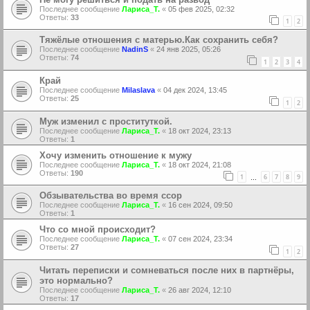
Последнее сообщение
Лариса_Т.
«
05 фев 2025, 02:32
Ответы:
33
1
2
Тяжёлые отношения с матерью.Как сохранить себя?
Последнее сообщение
NadinS
«
24 янв 2025, 05:26
Ответы:
74
1
2
3
4
Край
Последнее сообщение
Milaslava
«
04 дек 2024, 13:45
Ответы:
25
1
2
Муж изменил с проституткой.
Последнее сообщение
Лариса_Т.
«
18 окт 2024, 23:13
Ответы:
1
Хочу изменить отношение к мужу
Последнее сообщение
Лариса_Т.
«
18 окт 2024, 21:08
Ответы:
190
1
6
7
8
9
…
Обзывательства во время ссор
Последнее сообщение
Лариса_Т.
«
16 сен 2024, 09:50
Ответы:
1
Что со мной происходит?
Последнее сообщение
Лариса_Т.
«
07 сен 2024, 23:34
Ответы:
27
1
2
Читать переписки и сомневаться после них в партнёры,
это нормально?
Последнее сообщение
Лариса_Т.
«
26 авг 2024, 12:10
Ответы:
17