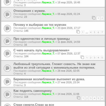
Последнее сообщение
Лариса_Т.
«
18 мар 2026, 16:48
Ответы:
3
Отношения с мужем.
Последнее сообщение
Лариса_Т.
«
05 мар 2026, 01:24
Ответы:
23
1
2
Почему я выбираю не тех мужчин
Последнее сообщение
Лариса_Т.
«
23 фев 2026, 17:17
Ответы:
145
1
4
5
6
7
…
Про одиночество и личные границы
Последнее сообщение
Лариса_Т.
«
11 фев 2026, 14:59
Ответы:
16
С чего начать путь выздоравления+
Последнее сообщение
Лариса_Т.
«
07 фев 2026, 12:37
Ответы:
104
1
2
3
4
5
Любовный треугольник. Гложет совесть. Не знаю как
выйти из этой ситуации с минимальными потерями.
Последнее сообщение
Лариса_Т.
«
28 янв 2026, 02:05
Ответы:
4
Беременная возлюбленная выгоняет из дома.
Последнее сообщение
Лариса_Т.
«
27 янв 2026, 23:34
Ответы:
3
Как поднять самооценку
Последнее сообщение
Лариса_Т.
«
14 янв 2026, 11:06
Ответы:
118
1
2
3
4
5
6
Страх смерти.Страх за все