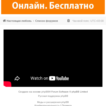
Настоящая любовь
Список форумов
Часовой пояс:
UTC+03:00
Создано на основе
phpBB
® Forum Software © phpBB Limited
Русская поддержка phpBB
Моды и расширения phpBB
Конфиденциальность
|
Правила