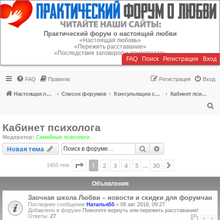
Регистрация
Практический форум о настоящей любви
«Настоящая любовь»
«Пережить расставание»
«Последствия заговоров и приворотов»
FAQ
Поиск
Р
е
г
и
с
т
р
а
ц
и
я
Вход
FAQ
Правила
Р
е
г
и
с
т
р
а
ц
и
я
Вход
Настоящая любовь
Список форумов
Консультации специалистов
Кабинет психолога
П
о
Кабинет психолога
и
Модератор:
Семейные психологи
с
Новая тема
Поиск
Расширенный пои
Н
о
в
а
я
т
е
м
а
к
Страница
1
из
30
1
2
3
4
5
30
След.
1455 тем
…
Объявления
Заочная школа Любви – новости и скидки для форумчан
Последнее сообщение
Наталья55
«
08 авг 2018, 09:27
Добавлено в форуме
Помогите вернуть или пережить расставание!
Ответы:
27
1
2