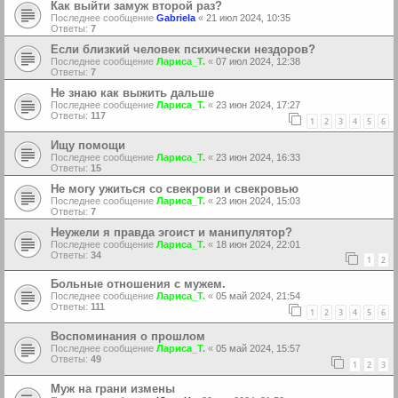
Как выйти замуж второй раз?
Последнее сообщение
Gabriela
«
21 июл 2024, 10:35
Ответы:
7
Если близкий человек психически нездоров?
Последнее сообщение
Лариса_Т.
«
07 июл 2024, 12:38
Ответы:
7
Не знаю как выжить дальше
Последнее сообщение
Лариса_Т.
«
23 июн 2024, 17:27
Ответы:
117
1
2
3
4
5
6
Ищу помощи
Последнее сообщение
Лариса_Т.
«
23 июн 2024, 16:33
Ответы:
15
Не могу ужиться со свекрови и свекровью
Последнее сообщение
Лариса_Т.
«
23 июн 2024, 15:03
Ответы:
7
Неужели я правда эгоист и манипулятор?
Последнее сообщение
Лариса_Т.
«
18 июн 2024, 22:01
Ответы:
34
1
2
Больные отношения с мужем.
Последнее сообщение
Лариса_Т.
«
05 май 2024, 21:54
Ответы:
111
1
2
3
4
5
6
Воспоминания о прошлом
Последнее сообщение
Лариса_Т.
«
05 май 2024, 15:57
Ответы:
49
1
2
3
Муж на грани измены