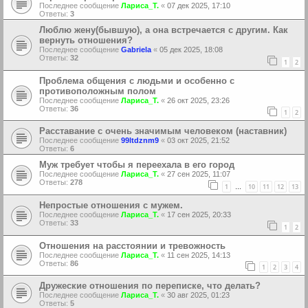
Последнее сообщение
Лариса_Т.
«
07 дек 2025, 17:10
Ответы:
3
Люблю жену(бывшую), а она встречается с другим. Как
вернуть отношения?
Последнее сообщение
Gabriela
«
05 дек 2025, 18:08
Ответы:
32
1
2
Проблема общения с людьми и особенно с
противоположным полом
Последнее сообщение
Лариса_Т.
«
26 окт 2025, 23:26
Ответы:
36
1
2
Расставание с очень значимым человеком (наставник)
Последнее сообщение
99ltdznm9
«
03 окт 2025, 21:52
Ответы:
6
Муж требует чтобы я переехала в его город
Последнее сообщение
Лариса_Т.
«
27 сен 2025, 11:07
Ответы:
278
1
10
11
12
13
…
Непростые отношения с мужем.
Последнее сообщение
Лариса_Т.
«
17 сен 2025, 20:33
Ответы:
33
1
2
Отношения на расстоянии и тревожность
Последнее сообщение
Лариса_Т.
«
11 сен 2025, 14:13
Ответы:
86
1
2
3
4
Дружеские отношения по переписке, что делать?
Последнее сообщение
Лариса_Т.
«
30 авг 2025, 01:23
Ответы:
5