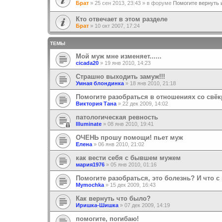
Брат
»
25 сен 2013, 23:43
» в форуме
Помогите вернуть 
Кто отвечает в этом разделе
Брат
»
10 окт 2007, 17:24
ТЕМЫ
Мой муж мне изменяет......
cicada20
»
19 янв 2010, 14:23
Страшно выходить замуж!!!
Умная блондинка
»
18 янв 2010, 21:18
Помогите разобраться в отношениях со свёк
Виктория Тана
»
22 дек 2009, 14:02
патологическая ревность
Illuminate
»
08 янв 2010, 19:41
ОЧЕНЬ прошу помощи! пьет муж
Eлена
»
06 янв 2010, 21:02
как вести себя с бывшем мужем
мария1976
»
05 янв 2010, 01:16
Помогите разобраться, это болезнь? И что с
Mymochka
»
15 дек 2009, 16:43
Как вернуть что было?
Иришка-Шишка
»
07 дек 2009, 14:19
помогите, погибаю!