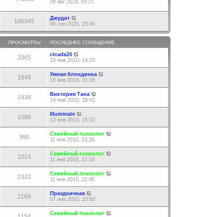
08 авг 2018, 09:27
Джудит
106345
06 сен 2025, 23:49
ПРОСМОТРЫ
ПОСЛЕДНЕЕ СООБЩЕНИЕ
cicada20
2065
19 янв 2010, 14:23
Умная блондинка
1948
18 янв 2010, 21:18
Виктория Тана
1938
14 янв 2010, 18:42
Illuminate
1086
13 янв 2010, 15:10
Семейный психолог
990
11 янв 2010, 23:26
Семейный психолог
1024
11 янв 2010, 23:10
Семейный психолог
2322
11 янв 2010, 22:45
Праздничная
2169
07 янв 2010, 23:50
Семейный психолог
1154