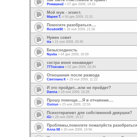
Ромашка2
»
07 дек 2009, 14:15
Мой муж - эгоист.
Мария Т.
»
04 дек 2009, 21:51
Помогите разобраться....
Rosdok90
»
26 ноя 2009, 21:56
Нужен совет
tta
»
21 ноя 2009, 20:45
Безысходность
Nyuka
»
04 дек 2009, 18:09
сестра меня ненавидит
777оксана
»
02 дек 2009, 02:34
Отношения после развода
Светлана К
»
29 ноя 2009, 11:22
И это пройдет...или не пройдет?
Danna
»
19 ноя 2009, 10:28
Прошу помощи....Я в отчаянии....
Outrun
»
23 ноя 2009, 22:55
Психотерапевт для собственной девушки?
iGi
»
26 ноя 2009, 15:17
Проблемы,помогите пожалуйста разобраться
Алла 08
»
20 ноя 2009, 19:56