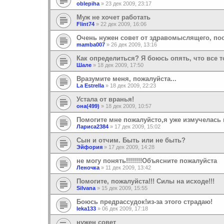
oblepiha
»
23 дек 2009, 23:17
Муж не хочет работать
Flint74
»
22 дек 2009, 16:06
Очень нужен совет от здравомыслящего, пос
mamba007
»
26 дек 2009, 13:16
Как определиться? Я боюсь опять, что все т
Шале
»
18 дек 2009, 17:50
Вразумите меня, пожалуйста...
La Estrella
»
18 дек 2009, 22:23
Устала от вранья!
она(499)
»
18 дек 2009, 10:57
Помогите мне пожалуйсто,я уже измучелась 
Лариса2384
»
17 дек 2009, 15:02
Сын и отчим. Быть или не быть?
Эйфория
»
17 дек 2009, 14:28
не могу понять!!!!!!!!Объясните пожалуйста
Леночка
»
11 дек 2009, 13:42
Помогите, пожалуйста!!! Силы на исходе!!!
Silvana
»
15 дек 2009, 15:55
Боюсь предрассудок!из-за этого страдаю!
leka133
»
06 дек 2009, 17:18
нужен совет