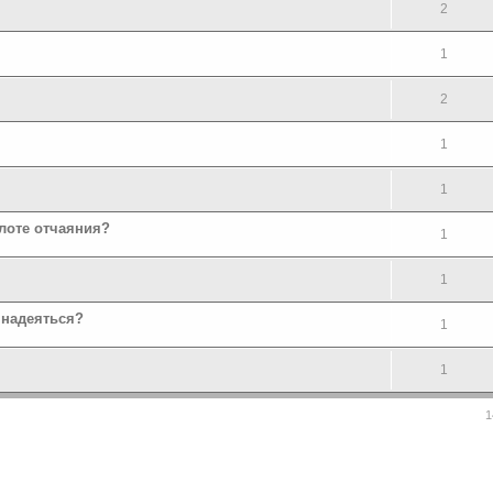
2
1
2
1
1
олоте отчаяния?
1
1
 надеяться?
1
1
1