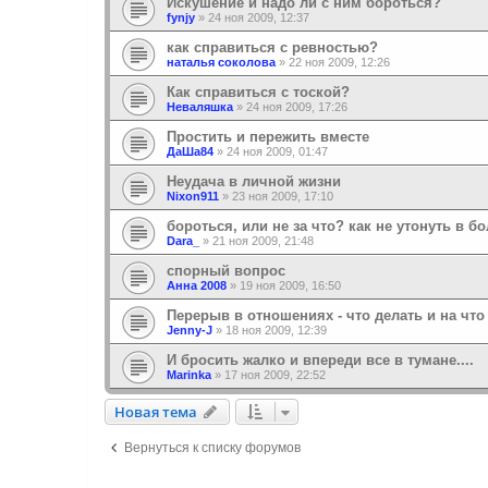
Искушение и надо ли с ним бороться?
fynjy
»
24 ноя 2009, 12:37
как справиться с ревностью?
наталья соколова
»
22 ноя 2009, 12:26
Как справиться с тоской?
Неваляшка
»
24 ноя 2009, 17:26
Простить и пережить вместе
ДаШа84
»
24 ноя 2009, 01:47
Неудача в личной жизни
Nixon911
»
23 ноя 2009, 17:10
бороться, или не за что? как не утонуть в б
Dara_
»
21 ноя 2009, 21:48
спорный вопрос
Анна 2008
»
19 ноя 2009, 16:50
Перерыв в отношениях - что делать и на что
Jenny-J
»
18 ноя 2009, 12:39
И бросить жалко и впереди все в тумане....
Marinka
»
17 ноя 2009, 22:52
Новая тема
Н
о
в
а
я
т
е
м
а
Вернуться к списку форумов