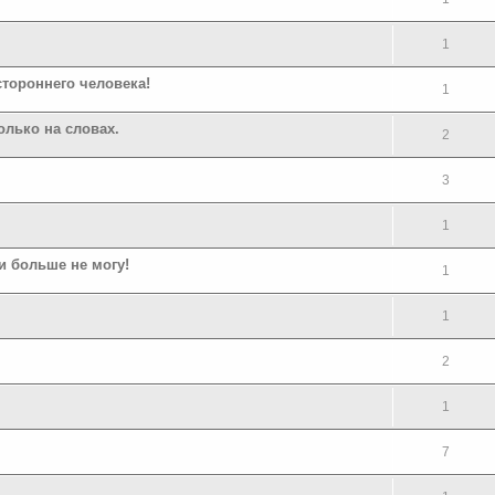
1
тороннего человека!
1
олько на словах.
2
3
1
и больше не могу!
1
1
2
1
7