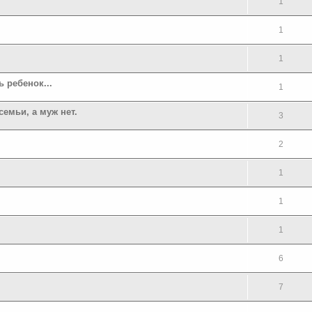
1
1
1
 ребенок...
1
семьи, а муж нет.
3
2
1
1
1
6
7