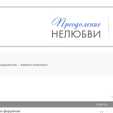
пециалистов
Кабинет психолога
ширенный поиск
1
ОТВЕТЫ
ля форумчан
27