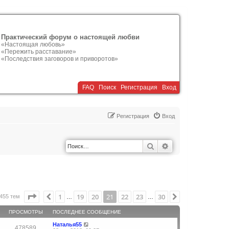
Практический форум о настоящей любви
«Настоящая любовь»
«Пережить расставание»
«Последствия заговоров и приворотов»
FAQ
Поиск
Р
е
г
и
с
т
р
а
ц
и
я
Вход
Р
е
г
и
с
т
р
а
ц
и
я
Вход
Поиск
Расширенный по
Страница
21
из
30
1
19
20
21
22
23
30
Пред.
След.
455 тем
…
…
ПРОСМОТРЫ
ПОСЛЕДНЕЕ СООБЩЕНИЕ
Наталья55
478589