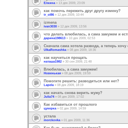
Елкина
»
13 дек 2009, 23:09
как помочь пережить друг другу измену?
tr_ol86
»
12 дек 2009, 10:44
izmena
ivan3030
»
12 дек 2009, 13:56
что делать влюбилась, а сама замужем и есть
дарина198613
»
10 дек 2009, 02:53
Сначала сама хотела развода, а теперь хочу 
UlkaRomashka
»
08 дек 2009, 18:36
как научиться прощать
наташа1982
»
30 сен 2009, 21:48
Влюбилась, а сама замужем!
Новенькая
»
08 дек 2009, 19:59
Помогите решить: разводиться или нет?
Lapela
»
08 дек 2009, 18:19
как начать снова верить мужу?
Julia74
»
08 дек 2009, 17:02
Как избавиться от прошлого
цукерка
»
02 дек 2009, 14:59
устала
morckovka
»
01 дек 2009, 11:36
Как быть счастливой в браке?