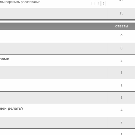
или пережить расставание!
1
2
15
ОТВЕТЫ
0
0
рами!
2
1
1
1
 ней делать?
4
7
1