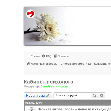
Регистрация
Ссылки
FAQ
Правила
Настоящая любовь
Список форумов
Консультации с
Кабинет психолога
Модератор:
Семейные психологи
Новая тема
Поиск
Рас
Н
о
в
а
я
т
е
м
а
ОБЪЯВЛЕНИЯ
Заочная школа Любви – новости и скидки д