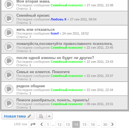
Моя вторая мама.
Последнее сообщение
Семейный психолог
«
27 сен 2011, 13:38
Ответы:
1
Семейный кризис
Последнее сообщение
Любовь К
«
27 сен 2011, 09:54
Ответы:
1
жить или отказаться
Последнее сообщение
fcmrf
«
24 сен 2011, 18:52
Ответы:
7
пожалуйста,посоветуйте православного психолога,
Последнее сообщение
Семейный психолог
«
22 сен 2011, 23:45
Ответы:
1
после одной измены не будет ли других?
Последнее сообщение
Семейный психолог
«
22 сен 2011, 23:43
Ответы:
1
Семья не клеится. Помогите
Последнее сообщение
Семейный психолог
«
22 сен 2011, 23:37
Ответы:
1
редкое общние
Последнее сообщение
Семейный психолог
«
22 сен 2011, 22:34
Ответы:
1
Помоги разобраться, понять, принять!
Последнее сообщение
Семейный психолог
«
06 сен 2011, 23:31
Ответы:
1
Новая тема
Н
о
в
а
я
т
е
м
а
Страница
14
из
30
1
12
13
14
15
16
30
Пред.
След.
1455 тем
…
…