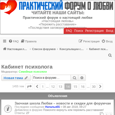
Регистрация
Практический форум о настоящей любви
«Настоящая любовь»
«Пережить расставание»
«Последствия заговоров и приворотов»
FAQ
Поиск
Р
е
г
и
с
т
р
а
ц
и
я
Вход
FAQ
Правила
Р
е
г
и
с
т
р
а
ц
и
я
Вход
Настоящая любовь
Список форумов
Консультации специалистов
Кабинет психолога
П
о
Кабинет психолога
и
Модератор:
Семейные психологи
с
Новая тема
Поиск
Расширенный пои
Н
о
в
а
я
т
е
м
а
к
Страница
14
из
30
1
12
13
14
15
16
30
Пред.
След.
1455 тем
…
…
Объявления
Заочная школа Любви – новости и скидки для форумчан
Последнее сообщение
Наталья55
«
08 авг 2018, 09:27
Добавлено в форуме
Помогите вернуть или пережить расставание!
Ответы:
27
1
2