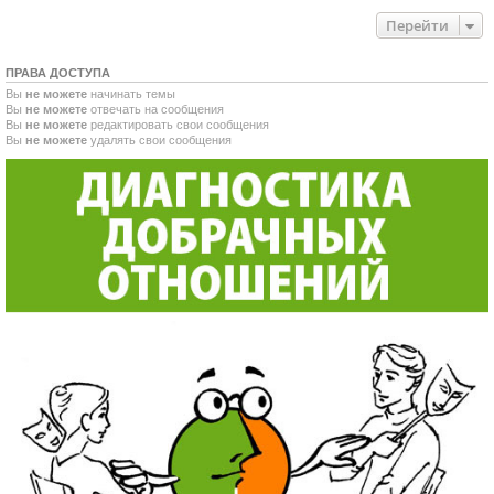
Перейти
ПРАВА ДОСТУПА
Вы
не можете
начинать темы
Вы
не можете
отвечать на сообщения
Вы
не можете
редактировать свои сообщения
Вы
не можете
удалять свои сообщения