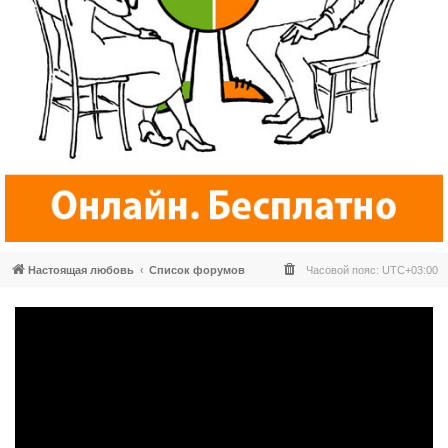
Настоящая любовь
Список форумов
Часовой пояс:
UTC+03:00