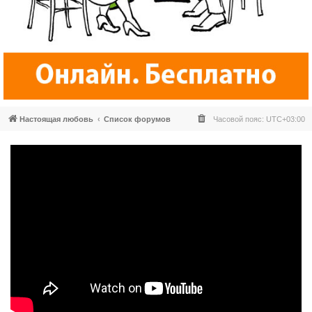
Настоящая любовь
Список форумов
Часовой пояс:
UTC+03:00