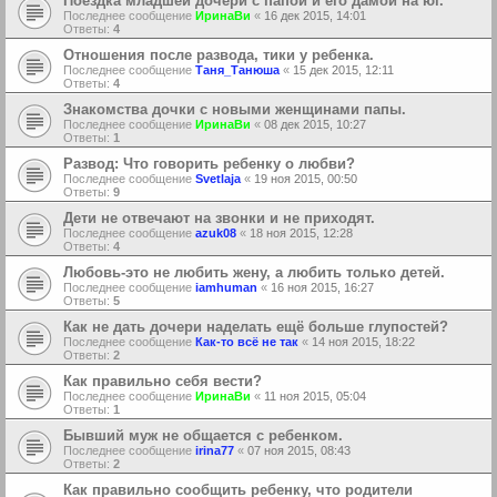
Поездка младшей дочери с папой и его дамой на юг.
Последнее сообщение
ИринаВи
«
16 дек 2015, 14:01
Ответы:
4
Отношения после развода, тики у ребенка.
Последнее сообщение
Таня_Танюша
«
15 дек 2015, 12:11
Ответы:
4
Знакомства дочки с новыми женщинами папы.
Последнее сообщение
ИринаВи
«
08 дек 2015, 10:27
Ответы:
1
Развод: Что говорить ребенку о любви?
Последнее сообщение
Svetlaja
«
19 ноя 2015, 00:50
Ответы:
9
Дети не отвечают на звонки и не приходят.
Последнее сообщение
azuk08
«
18 ноя 2015, 12:28
Ответы:
4
Любовь-это не любить жену, а любить только детей.
Последнее сообщение
iamhuman
«
16 ноя 2015, 16:27
Ответы:
5
Как не дать дочери наделать ещё больше глупостей?
Последнее сообщение
Как-то всё не так
«
14 ноя 2015, 18:22
Ответы:
2
Как правильно себя вести?
Последнее сообщение
ИринаВи
«
11 ноя 2015, 05:04
Ответы:
1
Бывший муж не общается с ребенком.
Последнее сообщение
irina77
«
07 ноя 2015, 08:43
Ответы:
2
Как правильно сообщить ребенку, что родители