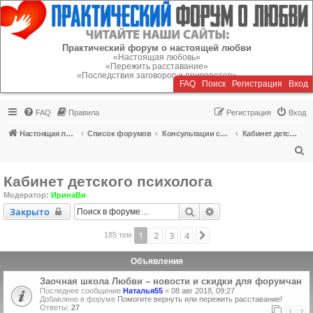
Регистрация
Практический форум о настоящей любви
«Настоящая любовь»
«Пережить расставание»
«Последствия заговоров и приворотов»
FAQ
Поиск
Р
е
г
и
с
т
р
а
ц
и
я
Вход
FAQ
Правила
Р
е
г
и
с
т
р
а
ц
и
я
Вход
Настоящая любовь
Список форумов
Консультации специалистов
Кабинет детского психолога
П
о
Кабинет детского психолога
и
Модератор:
ИринаВи
с
Закрыто
Поиск
Расширенный поиск
Закрыто
к
1
2
3
4
След.
185 тем
Объявления
Заочная школа Любви – новости и скидки для форумчан
Последнее сообщение
Наталья55
«
08 авг 2018, 09:27
Добавлено в форуме
Помогите вернуть или пережить расставание!
Ответы:
27
1
2