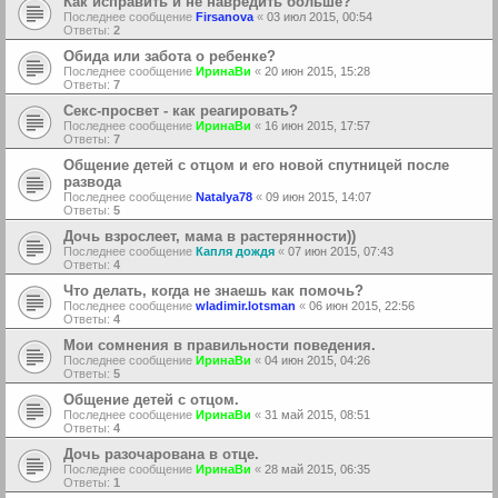
Как исправить и не навредить больше?
Последнее сообщение
Firsanova
«
03 июл 2015, 00:54
Ответы:
2
Обида или забота о ребенке?
Последнее сообщение
ИринаВи
«
20 июн 2015, 15:28
Ответы:
7
Секс-просвет - как реагировать?
Последнее сообщение
ИринаВи
«
16 июн 2015, 17:57
Ответы:
7
Общение детей с отцом и его новой спутницей после
развода
Последнее сообщение
Natalya78
«
09 июн 2015, 14:07
Ответы:
5
Дочь взрослеет, мама в растерянности))
Последнее сообщение
Капля дождя
«
07 июн 2015, 07:43
Ответы:
4
Что делать, когда не знаешь как помочь?
Последнее сообщение
wladimir.lotsman
«
06 июн 2015, 22:56
Ответы:
4
Мои сомнения в правильности поведения.
Последнее сообщение
ИринаВи
«
04 июн 2015, 04:26
Ответы:
5
Общение детей с отцом.
Последнее сообщение
ИринаВи
«
31 май 2015, 08:51
Ответы:
4
Дочь разочарована в отце.
Последнее сообщение
ИринаВи
«
28 май 2015, 06:35
Ответы:
1