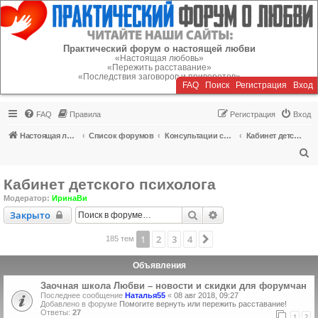
Регистрация
Практический форум о настоящей любви
«Настоящая любовь»
«Пережить расставание»
«Последствия заговоров и приворотов»
FAQ
Поиск
Р
е
г
и
с
т
р
а
ц
и
я
Вход
FAQ
Правила
Р
е
г
и
с
т
р
а
ц
и
я
Вход
Настоящая любовь
Список форумов
Консультации специалистов
Кабинет детского психолога
П
о
Кабинет детского психолога
и
Модератор:
ИринаВи
с
Закрыто
Поиск
Расширенный поиск
Закрыто
к
1
2
3
4
След.
185 тем
Объявления
Заочная школа Любви – новости и скидки для форумчан
Последнее сообщение
Наталья55
«
08 авг 2018, 09:27
Добавлено в форуме
Помогите вернуть или пережить расставание!
Ответы:
27
1
2