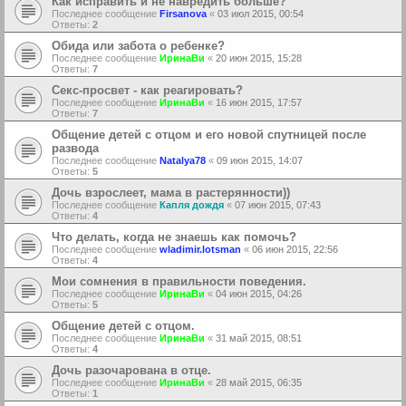
Как исправить и не навредить больше?
Последнее сообщение
Firsanova
«
03 июл 2015, 00:54
Ответы:
2
Обида или забота о ребенке?
Последнее сообщение
ИринаВи
«
20 июн 2015, 15:28
Ответы:
7
Секс-просвет - как реагировать?
Последнее сообщение
ИринаВи
«
16 июн 2015, 17:57
Ответы:
7
Общение детей с отцом и его новой спутницей после
развода
Последнее сообщение
Natalya78
«
09 июн 2015, 14:07
Ответы:
5
Дочь взрослеет, мама в растерянности))
Последнее сообщение
Капля дождя
«
07 июн 2015, 07:43
Ответы:
4
Что делать, когда не знаешь как помочь?
Последнее сообщение
wladimir.lotsman
«
06 июн 2015, 22:56
Ответы:
4
Мои сомнения в правильности поведения.
Последнее сообщение
ИринаВи
«
04 июн 2015, 04:26
Ответы:
5
Общение детей с отцом.
Последнее сообщение
ИринаВи
«
31 май 2015, 08:51
Ответы:
4
Дочь разочарована в отце.
Последнее сообщение
ИринаВи
«
28 май 2015, 06:35
Ответы:
1