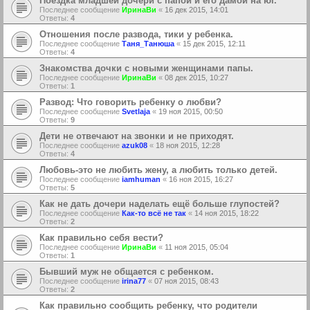
Поездка младшей дочери с папой и его дамой на юг.
Последнее сообщение
ИринаВи
«
16 дек 2015, 14:01
Ответы:
4
Отношения после развода, тики у ребенка.
Последнее сообщение
Таня_Танюша
«
15 дек 2015, 12:11
Ответы:
4
Знакомства дочки с новыми женщинами папы.
Последнее сообщение
ИринаВи
«
08 дек 2015, 10:27
Ответы:
1
Развод: Что говорить ребенку о любви?
Последнее сообщение
Svetlaja
«
19 ноя 2015, 00:50
Ответы:
9
Дети не отвечают на звонки и не приходят.
Последнее сообщение
azuk08
«
18 ноя 2015, 12:28
Ответы:
4
Любовь-это не любить жену, а любить только детей.
Последнее сообщение
iamhuman
«
16 ноя 2015, 16:27
Ответы:
5
Как не дать дочери наделать ещё больше глупостей?
Последнее сообщение
Как-то всё не так
«
14 ноя 2015, 18:22
Ответы:
2
Как правильно себя вести?
Последнее сообщение
ИринаВи
«
11 ноя 2015, 05:04
Ответы:
1
Бывший муж не общается с ребенком.
Последнее сообщение
irina77
«
07 ноя 2015, 08:43
Ответы:
2
Как правильно сообщить ребенку, что родители