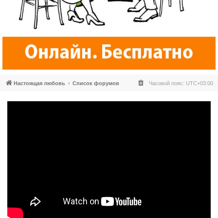
Настоящая любовь
Список форумов
Часовой пояс:
UTC+03:00