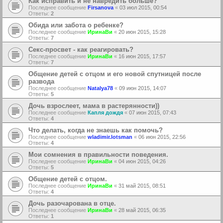
Как исправить и не навредить больше?
Последнее сообщение
Firsanova
«
03 июл 2015, 00:54
Ответы:
2
Обида или забота о ребенке?
Последнее сообщение
ИринаВи
«
20 июн 2015, 15:28
Ответы:
7
Секс-просвет - как реагировать?
Последнее сообщение
ИринаВи
«
16 июн 2015, 17:57
Ответы:
7
Общение детей с отцом и его новой спутницей после
развода
Последнее сообщение
Natalya78
«
09 июн 2015, 14:07
Ответы:
5
Дочь взрослеет, мама в растерянности))
Последнее сообщение
Капля дождя
«
07 июн 2015, 07:43
Ответы:
4
Что делать, когда не знаешь как помочь?
Последнее сообщение
wladimir.lotsman
«
06 июн 2015, 22:56
Ответы:
4
Мои сомнения в правильности поведения.
Последнее сообщение
ИринаВи
«
04 июн 2015, 04:26
Ответы:
5
Общение детей с отцом.
Последнее сообщение
ИринаВи
«
31 май 2015, 08:51
Ответы:
4
Дочь разочарована в отце.
Последнее сообщение
ИринаВи
«
28 май 2015, 06:35
Ответы:
1