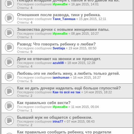
Поездка младшей дочери с папой и его дамой на юг.
Последнее сообщение
ИринаВи
«
16 дек 2015, 14:01
Ответы:
4
Отношения после развода, тики у ребенка.
Последнее сообщение
Таня_Танюша
«
15 дек 2015, 12:11
Ответы:
4
Знакомства дочки с новыми женщинами папы.
Последнее сообщение
ИринаВи
«
08 дек 2015, 10:27
Ответы:
1
Развод: Что говорить ребенку о любви?
Последнее сообщение
Svetlaja
«
19 ноя 2015, 00:50
Ответы:
9
Дети не отвечают на звонки и не приходят.
Последнее сообщение
azuk08
«
18 ноя 2015, 12:28
Ответы:
4
Любовь-это не любить жену, а любить только детей.
Последнее сообщение
iamhuman
«
16 ноя 2015, 16:27
Ответы:
5
Как не дать дочери наделать ещё больше глупостей?
Последнее сообщение
Как-то всё не так
«
14 ноя 2015, 18:22
Ответы:
2
Как правильно себя вести?
Последнее сообщение
ИринаВи
«
11 ноя 2015, 05:04
Ответы:
1
Бывший муж не общается с ребенком.
Последнее сообщение
irina77
«
07 ноя 2015, 08:43
Ответы:
2
Как правильно сообщить ребенку, что родители