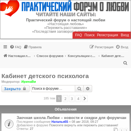
Регистрация
Практический форум о настоящей любви
«Настоящая любовь»
«Пережить расставание»
«Последствия заговоров и приворотов»
FAQ
Поиск
Р
е
г
и
с
т
р
а
ц
и
я
Вход
FAQ
Правила
Р
е
г
и
с
т
р
а
ц
и
я
Вход
Настоящая любовь
Список форумов
Консультации специалистов
Кабинет детского психолога
П
о
Кабинет детского психолога
и
Модератор:
ИринаВи
с
Закрыто
Поиск
Расширенный поиск
Закрыто
к
1
2
3
4
След.
185 тем
Объявления
Заочная школа Любви – новости и скидки для форумчан
Последнее сообщение
Наталья55
«
08 авг 2018, 09:27
Добавлено в форуме
Помогите вернуть или пережить расставание!
Ответы:
27
1
2