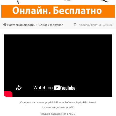
Настоящая любовь
Список форумов
Часовой пояс:
UTC+03:00
Создано на основе
phpBB
® Forum Software © phpBB Limited
Русская поддержка phpBB
Моды и расширения phpBB