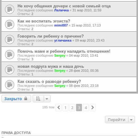
Не хочу общения дочери с новой семьей отца
Последнее сообщение
Лелична
«
31 мар 2010, 11:59
Ответы:
2
Как не воспитать эгоиста?
Последнее сообщение
mimi007
«
15 мар 2010, 17:13
Ответы:
2
Говорить ли ребенку о причине?
Последнее сообщение
угличанка
«
09 мар 2010, 23:43
Ответы:
2
Помочь маме и ребенку наладить отношения!
Последнее сообщение
Sergey
«
04 мар 2010, 13:41
Ответы:
3
новая подруга мужа и наша дочь
Последнее сообщение
Sergey
«
28 фев 2010, 00:36
Ответы:
1
Как сказать о разводе ребенку?
Последнее сообщение
Sergey
«
08 фев 2010, 23:18
Ответы:
3
Закрыто
Закрыто
1
2
3
4
Пред.
След.
185 тем
Перейти
ПРАВА ДОСТУПА