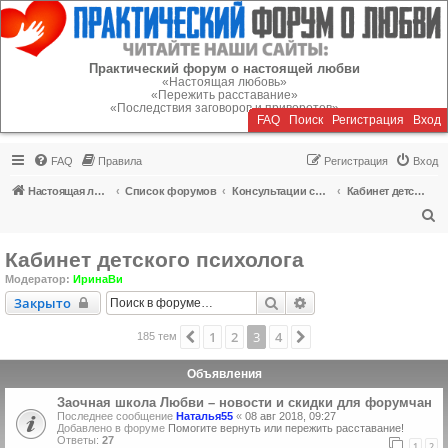
Регистрация
Практический форум о настоящей любви
«Настоящая любовь»
«Пережить расставание»
«Последствия заговоров и приворотов»
FAQ
Поиск
Р
е
г
и
с
т
р
а
ц
и
я
Вход
FAQ
Правила
Р
е
г
и
с
т
р
а
ц
и
я
Вход
Настоящая любовь
Список форумов
Консультации специалистов
Кабинет детского психолога
П
о
Кабинет детского психолога
и
Модератор:
ИринаВи
с
Закрыто
Поиск
Расширенный поиск
Закрыто
к
1
2
3
4
Пред.
След.
185 тем
Объявления
Заочная школа Любви – новости и скидки для форумчан
Последнее сообщение
Наталья55
«
08 авг 2018, 09:27
Добавлено в форуме
Помогите вернуть или пережить расставание!
Ответы:
27
1
2