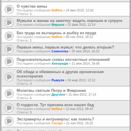
О чувстве вины
Последнее сообщение
Delfina
«
24 июл 2015, 12:02
Ответы:
1
Мужьям и женам на заметку: видеть хорошее в супруге
Последнее сообщение
Марыся
«
22 фев 2015, 11:14
Без труда не вытащишь и рыбку из пруда
Последнее сообщение
Delfina
«
05 сен 2014, 18:12
Ответы:
1
Первые жены, первые мужья: что делать вторым?
Последнее сообщение
Симонова
«
25 июн 2014, 16:52
Подсознательные схемы несчастных отношений
Последнее сообщение
Анкоридж
«
21 июн 2014, 16:06
Об обиде и обиженных и другая ироническая
психотерапия
Последнее сообщение
Рыжуля
«
06 мар 2013, 12:12
Ответы:
3
Молитвы святым Петру и Февронии
Последнее сообщение
Другиня
«
31 июл 2012, 17:14
Ответы:
5
О гордости. Тут причина всех наших бед
Последнее сообщение
Delfina
«
12 янв 2012, 06:43
Ответы:
3
Экстраверты и интроверты: как понять?
Последнее сообщение
Сестра
«
21 ноя 2011, 15:25