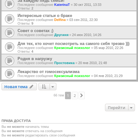
За каждую пядь семьи!
Последнее сообщение
KaterinaT
«
30 окт 2011, 13:33
Ответы:
2
Интересные статьи о браке
Последнее сообщение
Delfina
«
03 сен 2011, 22:30
Ответы:
9
Совет о советах ;)
Последнее сообщение
Другиня
«
24 июн 2010, 14:26
Для тех, кто хочет посмотреть на самого себя трезво )))
Последнее сообщение
Кризисный психолог
«
05 мар 2010, 22:26
Ответы:
4
Родня в нагрузку
Последнее сообщение
Простовика
«
20 янв 2010, 21:48
Лекарство от гомосексуализма
Последнее сообщение
Кризисный психолог
«
04 янв 2010, 21:29
Новая тема
Н
о
в
а
я
т
е
м
а
1
2
След.
66 тем
Перейти
ПРАВА ДОСТУПА
Вы
не можете
начинать темы
Вы
не можете
отвечать на сообщения
Вы
не можете
редактировать свои сообщения