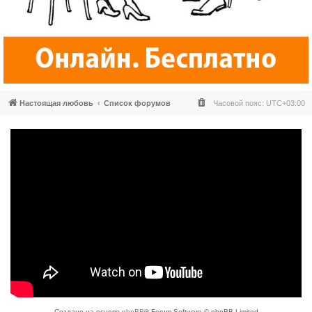
Настоящая любовь
Список форумов
Часовой пояс:
UTC+03:00
Создано на основе
phpBB
® Forum Software © phpBB Limited