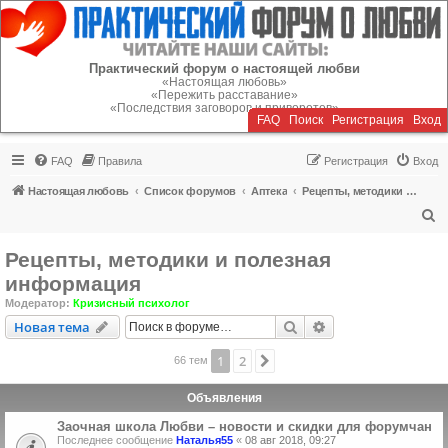
Регистрация
Практический форум о настоящей любви
«Настоящая любовь»
«Пережить расставание»
«Последствия заговоров и приворотов»
FAQ
Поиск
Р
е
г
и
с
т
р
а
ц
и
я
Вход
FAQ
Правила
Р
е
г
и
с
т
р
а
ц
и
я
Вход
Настоящая любовь
Список форумов
Аптека
Рецепты, методики и полезная информация
П
о
Рецепты, методики и полезная
и
информация
с
Модератор:
Кризисный психолог
к
Новая тема
Поиск
Расширенный пои
Н
о
в
а
я
т
е
м
а
1
2
След.
66 тем
Объявления
Заочная школа Любви – новости и скидки для форумчан
Последнее сообщение
Наталья55
«
08 авг 2018, 09:27