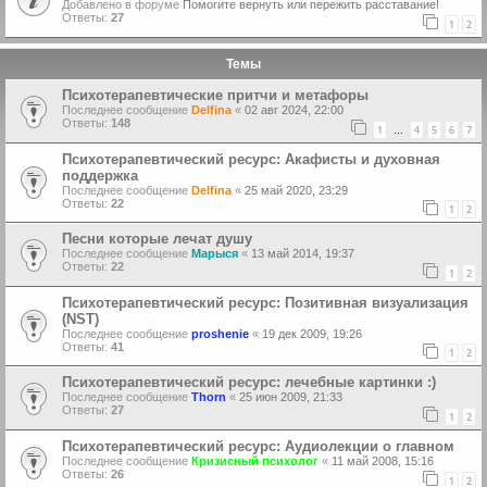
Добавлено в форуме
Помогите вернуть или пережить расставание!
Ответы:
27
1
2
Темы
Психотерапевтические притчи и метафоры
Последнее сообщение
Delfina
«
02 авг 2024, 22:00
Ответы:
148
1
4
5
6
7
…
Психотерапевтический ресурс: Акафисты и духовная
поддержка
Последнее сообщение
Delfina
«
25 май 2020, 23:29
Ответы:
22
1
2
Песни которые лечат душу
Последнее сообщение
Марыся
«
13 май 2014, 19:37
Ответы:
22
1
2
Психотерапевтический ресурс: Позитивная визуализация
(NST)
Последнее сообщение
proshenie
«
19 дек 2009, 19:26
Ответы:
41
1
2
Психотерапевтический ресурс: лечебные картинки :)
Последнее сообщение
Thorn
«
25 июн 2009, 21:33
Ответы:
27
1
2
Психотерапевтический ресурс: Аудиолекции о главном
Последнее сообщение
Кризисный психолог
«
11 май 2008, 15:16
Ответы:
26
1
2