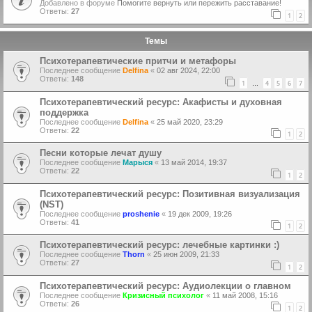
Добавлено в форуме
Помогите вернуть или пережить расставание!
Ответы:
27
1
2
Темы
Психотерапевтические притчи и метафоры
Последнее сообщение
Delfina
«
02 авг 2024, 22:00
Ответы:
148
1
4
5
6
7
…
Психотерапевтический ресурс: Акафисты и духовная
поддержка
Последнее сообщение
Delfina
«
25 май 2020, 23:29
Ответы:
22
1
2
Песни которые лечат душу
Последнее сообщение
Марыся
«
13 май 2014, 19:37
Ответы:
22
1
2
Психотерапевтический ресурс: Позитивная визуализация
(NST)
Последнее сообщение
proshenie
«
19 дек 2009, 19:26
Ответы:
41
1
2
Психотерапевтический ресурс: лечебные картинки :)
Последнее сообщение
Thorn
«
25 июн 2009, 21:33
Ответы:
27
1
2
Психотерапевтический ресурс: Аудиолекции о главном
Последнее сообщение
Кризисный психолог
«
11 май 2008, 15:16
Ответы:
26
1
2