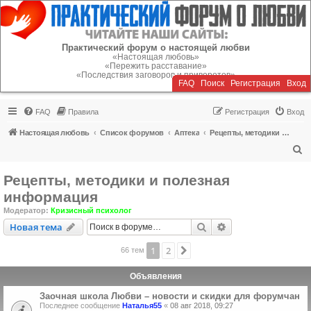
Регистрация
Практический форум о настоящей любви
«Настоящая любовь»
«Пережить расставание»
«Последствия заговоров и приворотов»
FAQ
Поиск
Р
е
г
и
с
т
р
а
ц
и
я
Вход
FAQ
Правила
Р
е
г
и
с
т
р
а
ц
и
я
Вход
Настоящая любовь
Список форумов
Аптека
Рецепты, методики и полезная информация
П
о
Рецепты, методики и полезная
и
информация
с
Модератор:
Кризисный психолог
к
Новая тема
Поиск
Расширенный пои
Н
о
в
а
я
т
е
м
а
1
2
След.
66 тем
Объявления
Заочная школа Любви – новости и скидки для форумчан
Последнее сообщение
Наталья55
«
08 авг 2018, 09:27