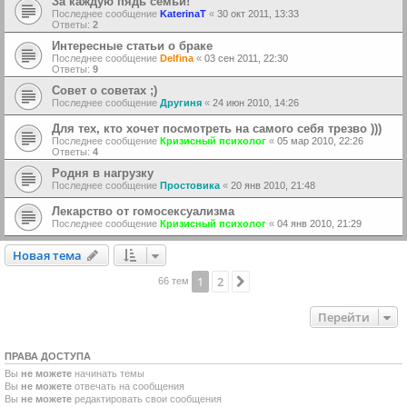
За каждую пядь семьи!
Последнее сообщение
KaterinaT
«
30 окт 2011, 13:33
Ответы:
2
Интересные статьи о браке
Последнее сообщение
Delfina
«
03 сен 2011, 22:30
Ответы:
9
Совет о советах ;)
Последнее сообщение
Другиня
«
24 июн 2010, 14:26
Для тех, кто хочет посмотреть на самого себя трезво )))
Последнее сообщение
Кризисный психолог
«
05 мар 2010, 22:26
Ответы:
4
Родня в нагрузку
Последнее сообщение
Простовика
«
20 янв 2010, 21:48
Лекарство от гомосексуализма
Последнее сообщение
Кризисный психолог
«
04 янв 2010, 21:29
Новая тема
Н
о
в
а
я
т
е
м
а
1
2
След.
66 тем
Перейти
ПРАВА ДОСТУПА
Вы
не можете
начинать темы
Вы
не можете
отвечать на сообщения
Вы
не можете
редактировать свои сообщения