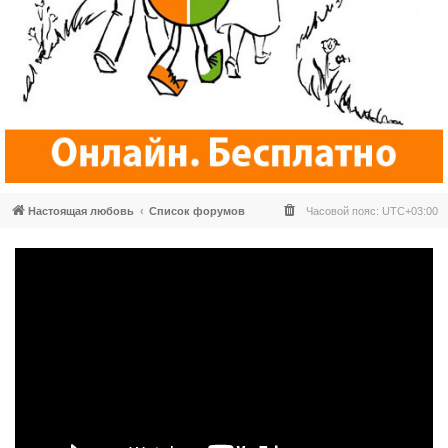
Настоящая любовь
Список форумов
Часовой пояс:
UTC+03:00