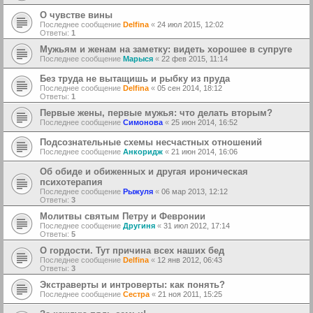
О чувстве вины
Последнее сообщение
Delfina
«
24 июл 2015, 12:02
Ответы:
1
Мужьям и женам на заметку: видеть хорошее в супруге
Последнее сообщение
Марыся
«
22 фев 2015, 11:14
Без труда не вытащишь и рыбку из пруда
Последнее сообщение
Delfina
«
05 сен 2014, 18:12
Ответы:
1
Первые жены, первые мужья: что делать вторым?
Последнее сообщение
Симонова
«
25 июн 2014, 16:52
Подсознательные схемы несчастных отношений
Последнее сообщение
Анкоридж
«
21 июн 2014, 16:06
Об обиде и обиженных и другая ироническая
психотерапия
Последнее сообщение
Рыжуля
«
06 мар 2013, 12:12
Ответы:
3
Молитвы святым Петру и Февронии
Последнее сообщение
Другиня
«
31 июл 2012, 17:14
Ответы:
5
О гордости. Тут причина всех наших бед
Последнее сообщение
Delfina
«
12 янв 2012, 06:43
Ответы:
3
Экстраверты и интроверты: как понять?
Последнее сообщение
Сестра
«
21 ноя 2011, 15:25