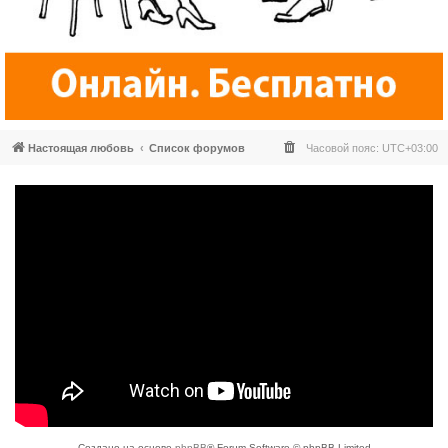
Настоящая любовь
Список форумов
Часовой пояс:
UTC+03:00
Создано на основе
phpBB
® Forum Software © phpBB Limited