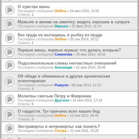
О чувстве вины
Последнее сообщение
Delfina
«
24 июл 2015, 12:02
Ответы:
1
Мужьям и женам на заметку: видеть хорошее в супруге
Последнее сообщение
Марыся
«
22 фев 2015, 11:14
Без труда не вытащишь и рыбку из пруда
Последнее сообщение
Delfina
«
05 сен 2014, 18:12
Ответы:
1
Первые жены, первые мужья: что делать вторым?
Последнее сообщение
Симонова
«
25 июн 2014, 16:52
Подсознательные схемы несчастных отношений
Последнее сообщение
Анкоридж
«
21 июн 2014, 16:06
Об обиде и обиженных и другая ироническая
психотерапия
Последнее сообщение
Рыжуля
«
06 мар 2013, 12:12
Ответы:
3
Молитвы святым Петру и Февронии
Последнее сообщение
Другиня
«
31 июл 2012, 17:14
Ответы:
5
О гордости. Тут причина всех наших бед
Последнее сообщение
Delfina
«
12 янв 2012, 06:43
Ответы:
3
Экстраверты и интроверты: как понять?
Последнее сообщение
Сестра
«
21 ноя 2011, 15:25