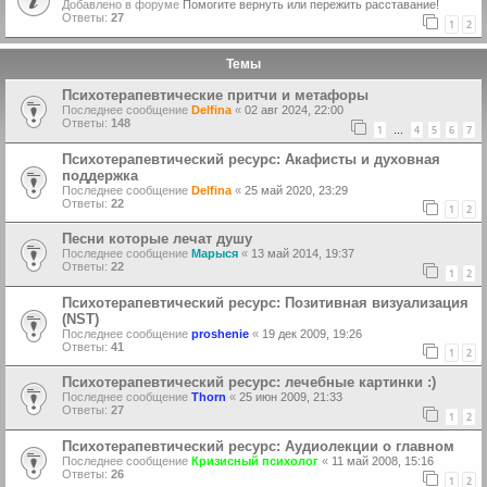
Добавлено в форуме
Помогите вернуть или пережить расставание!
Ответы:
27
1
2
Темы
Психотерапевтические притчи и метафоры
Последнее сообщение
Delfina
«
02 авг 2024, 22:00
Ответы:
148
1
4
5
6
7
…
Психотерапевтический ресурс: Акафисты и духовная
поддержка
Последнее сообщение
Delfina
«
25 май 2020, 23:29
Ответы:
22
1
2
Песни которые лечат душу
Последнее сообщение
Марыся
«
13 май 2014, 19:37
Ответы:
22
1
2
Психотерапевтический ресурс: Позитивная визуализация
(NST)
Последнее сообщение
proshenie
«
19 дек 2009, 19:26
Ответы:
41
1
2
Психотерапевтический ресурс: лечебные картинки :)
Последнее сообщение
Thorn
«
25 июн 2009, 21:33
Ответы:
27
1
2
Психотерапевтический ресурс: Аудиолекции о главном
Последнее сообщение
Кризисный психолог
«
11 май 2008, 15:16
Ответы:
26
1
2