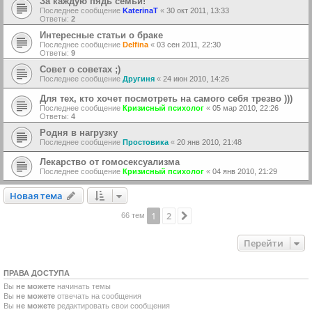
За каждую пядь семьи!
Последнее сообщение
KaterinaT
«
30 окт 2011, 13:33
Ответы:
2
Интересные статьи о браке
Последнее сообщение
Delfina
«
03 сен 2011, 22:30
Ответы:
9
Совет о советах ;)
Последнее сообщение
Другиня
«
24 июн 2010, 14:26
Для тех, кто хочет посмотреть на самого себя трезво )))
Последнее сообщение
Кризисный психолог
«
05 мар 2010, 22:26
Ответы:
4
Родня в нагрузку
Последнее сообщение
Простовика
«
20 янв 2010, 21:48
Лекарство от гомосексуализма
Последнее сообщение
Кризисный психолог
«
04 янв 2010, 21:29
Новая тема
Н
о
в
а
я
т
е
м
а
1
2
След.
66 тем
Перейти
ПРАВА ДОСТУПА
Вы
не можете
начинать темы
Вы
не можете
отвечать на сообщения
Вы
не можете
редактировать свои сообщения