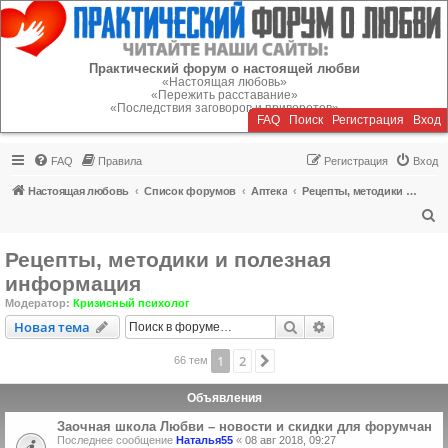
Регистрация
Практический форум о настоящей любви
«Настоящая любовь»
«Пережить расставание»
«Последствия заговоров и приворотов»
FAQ
Поиск
Р
е
г
и
с
т
р
а
ц
и
я
Вход
FAQ
Правила
Р
е
г
и
с
т
р
а
ц
и
я
Вход
Настоящая любовь
Список форумов
Аптека
Рецепты, методики и полезная информация
П
о
Рецепты, методики и полезная
и
информация
с
Модератор:
Кризисный психолог
к
Новая тема
Поиск
Расширенный пои
Н
о
в
а
я
т
е
м
а
1
2
След.
66 тем
Объявления
Заочная школа Любви – новости и скидки для форумчан
Последнее сообщение
Наталья55
«
08 авг 2018, 09:27