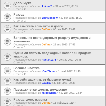
Долги мужа
Последнее сообщение
Алёна81
«
31 май 2025, 09:55
Ответы:
2
Развод
Последнее сообщение
YristMoscow
«
27 окт 2023, 15:20
Ответы:
2
Как взыскать алименты и долги
Последнее сообщение
Delfina
«
08 сен 2023, 13:41
Ответы:
1
Вопросы по нестандартным разделу имущества и
алиментам
Последнее сообщение
Delfina
«
29 апр 2023, 17:53
Ответы:
1
Нужно ли платить подоходный налог при продаже
квариры.
Последнее сообщение
Ruslan1973
«
09 мар 2023, 20:48
Ответы:
3
Военная ипотека.
Последнее сообщение
Юла77юла
«
11 май 2022, 21:49
Ответы:
2
Как себя защитить от бывшего мужа?
Последнее сообщение
Шашка
«
30 дек 2021, 20:33
Подскажите как делить имущество
Последнее сообщение
Мирослава7
«
27 дек 2021, 23:34
Развод, дети, измены
Последнее сообщение
Delfina
«
15 май 2021, 15:47
Ответы:
2