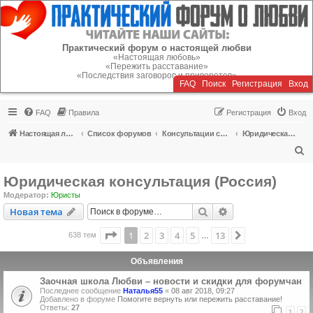
Регистрация
Практический форум о настоящей любви
«Настоящая любовь»
«Пережить расставание»
«Последствия заговоров и приворотов»
FAQ
Поиск
Р
е
г
и
с
т
р
а
ц
и
я
Вход
FAQ
Правила
Р
е
г
и
с
т
р
а
ц
и
я
Вход
Настоящая любовь
Список форумов
Консультации специалистов
Юридическая консультация (Россия)
П
о
Юридическая консультация (Россия)
и
Модератор:
Юристы
с
Новая тема
Поиск
Расширенный пои
Н
о
в
а
я
т
е
м
а
к
Страница
1
из
13
1
2
3
4
5
13
След.
638 тем
…
Объявления
Заочная школа Любви – новости и скидки для форумчан
Последнее сообщение
Наталья55
«
08 авг 2018, 09:27
Добавлено в форуме
Помогите вернуть или пережить расставание!
Ответы:
27
1
2