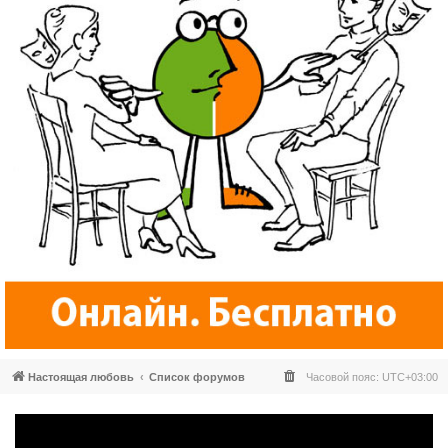
Настоящая любовь
Список форумов
Часовой пояс:
UTC+03:00