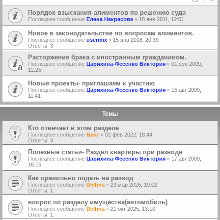
Порядок взыскания алиментов по решению суда
Последнее сообщение
Елена Некрасова
«
18 янв 2011, 12:01
Новое в законодательстве по вопросам алиментов.
Последнее сообщение
usermix
«
15 янв 2018, 20:39
Ответы:
3
Расторжение брака с иностранным гражданином.
Последнее сообщение
Царихина-Фесенко Виктория
«
01 сен 2009,
12:25
Новые проекты- приглашаем к участию
Последнее сообщение
Царихина-Фесенко Виктория
«
15 авг 2009,
11:41
Темы
Кто отвечает в этом разделе
Последнее сообщение
Брат
«
02 фев 2022, 18:44
Ответы:
3
Полезные статьи- Раздел квартиры при разводе
Последнее сообщение
Царихина-Фесенко Виктория
«
17 авг 2009,
16:15
Как правильно подать на развод
Последнее сообщение
Delfina
«
23 мар 2026, 19:02
Ответы:
1
вопрос по разделу имущества(автомобиль)
Последнее сообщение
Delfina
«
21 окт 2025, 13:10
Ответы:
1