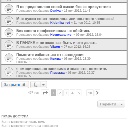
Я не представляю своей жизни без ее присутствия
Последнее сообщение
Daniya
«
13 ноя 2012, 11:46
Мне нужен совет психолога или опытного человека!
Последнее сообщение
Klubnika_red
«
11 ноя 2012, 10:55
Без совета профессионала не обойтись
Последнее сообщение
Неспециалист
«
09 ноя 2012, 16:04
В ПАНИКЕ и не знаю как быть и что делать
Последнее сообщение
Viktorr
«
07 ноя 2012, 14:26
Помогите избавиться от наваждения
Последнее сообщение
Криша
«
06 ноя 2012, 23:39
Ответы:
1
я эмоционально зависима и знаю это. помогите.
Последнее сообщение
П.маська
«
06 ноя 2012, 22:37
Ответы:
5
Закрыто
Закрыто
Страница
1
из
10
1
2
3
4
5
10
След.
497 тем
…
Перейти
ПРАВА ДОСТУПА
Вы
не можете
начинать темы
Вы
не можете
отвечать на сообщения