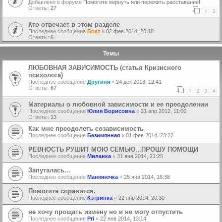
Добавлено в форуме
Помогите вернуть или пережить расставание!
Ответы:
27
1
2
Кто отвечает в этом разделе
Последнее сообщение
Брат
«
02 фев 2014, 20:18
Ответы:
5
Темы
ЛЮБОВНАЯ ЗАВИСИМОСТЬ (статья Кризисного
психолога)
Последнее сообщение
Другиня
«
24 дек 2013, 12:41
Ответы:
67
1
2
3
4
Материалы о любовной зависимости и ее преодолении
Последнее сообщение
Юлия Борисовна
«
21 апр 2012, 11:00
Ответы:
13
Как мне преодолеть созависимость
Последнее сообщение
Безимянная
«
01 фев 2014, 23:22
РЕВНОСТЬ РУШИТ МОЮ СЕМЬЮ...ПРОШУ ПОМОЩИ
Последнее сообщение
Миланка
«
31 янв 2014, 21:25
Запуталась...
Последнее сообщение
Манюнечка
«
25 янв 2014, 16:38
Помогите справится.
Последнее сообщение
Кэтринка
«
22 янв 2014, 20:30
не хочу прощать измену но и не могу отпустить
Последнее сообщение
Pri
«
22 янв 2014, 13:14