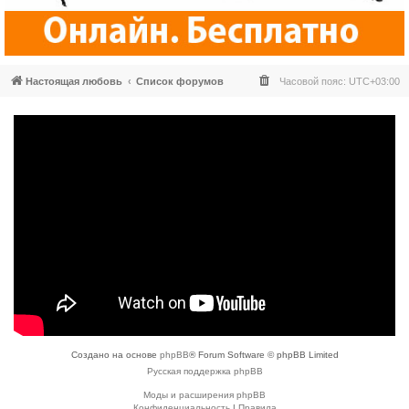
Настоящая любовь
Список форумов
Часовой пояс:
UTC+03:00
Создано на основе
phpBB
® Forum Software © phpBB Limited
Русская поддержка phpBB
Моды и расширения phpBB
Конфиденциальность
|
Правила