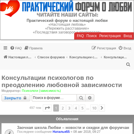
Регистрация
Практический форум о настоящей любви
«Настоящая любовь»
«Пережить расставание»
«Последствия заговоров и приворотов»
FAQ
Поиск
Р
е
г
и
с
т
р
а
ц
и
я
Вход
FAQ
Правила
Р
е
г
и
с
т
р
а
ц
и
я
Вход
Настоящая любовь
Список форумов
Консультации специалистов
Консультации психологов по преодолению любовной зависимости
П
о
Консультации психологов по
и
преодолению любовной зависимости
с
Модератор:
Психологи (зависимость)
к
Закрыто
Поиск
Расширенный поиск
Закрыто
Страница
1
из
10
1
2
3
4
5
10
След.
497 тем
…
Объявления
Заочная школа Любви – новости и скидки для форумчан
Последнее сообщение
Наталья55
«
08 авг 2018, 09:27