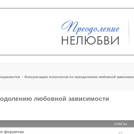
пециалистов
Консультации психологов по преодолению любовной зависимо
реодолению любовной зависимости
енный поиск
ОТВЕТЫ
ля форумчан
27