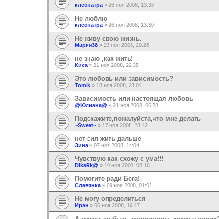
клеопатра
»
26 ноя 2008, 13:38
Не люблю
клеопатра
»
26 ноя 2008, 13:30
Не живу свою жизнь.
Мария38
»
23 ноя 2008, 20:28
не знаю ,как жить!
Киса
»
21 ноя 2008, 22:35
Это любовь или зависимость?
Tomik
»
18 ноя 2008, 23:04
Зависимость или настоящая любовь
@Юлиана@
»
21 ноя 2008, 06:28
Подскажите,пожалуйста,что мне делать
~Sweet~
»
17 ноя 2008, 23:42
нет сил жить дальше
Зина
»
07 ноя 2008, 14:04
Чувствую как схожу с ума!!!
DikaRk@
»
10 ноя 2008, 08:16
Помогите ради Бога!
Славянка
»
09 ноя 2008, 01:01
Не могу определиться
Ирэн
»
06 ноя 2008, 10:47
А может ли быть зависимость сразу у двоих