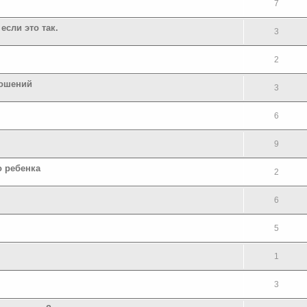
7
если это так.
3
2
ношений
3
6
9
о ребенка
2
6
5
1
3