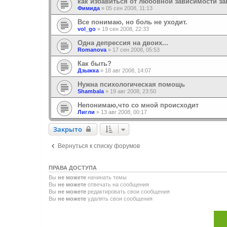
как избавиться от любовной зависимости з
Фимида
»
05 сен 2008, 11:13
Все понимаю, но боль не уходит.
vol_go
»
19 сен 2008, 22:33
Одна депрессия на двоих...
Romanova
»
17 сен 2008, 05:53
Как быть?
Дзыжка
»
18 авг 2008, 14:07
Нужна психологическая помощь
Shambala
»
19 авг 2008, 23:50
Непонимаю,что со мной происходит
Лигли
»
13 авг 2008, 00:17
Закрыто
Закрыто
Вернуться к списку форумов
ПРАВА ДОСТУПА
Вы
не можете
начинать темы
Вы
не можете
отвечать на сообщения
Вы
не можете
редактировать свои сообщения
Вы
не можете
удалять свои сообщения