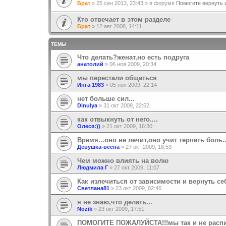
Брат
»
25 сен 2013, 23:43
» в форуме
Помогите вернуть 
Кто отвечает в этом разделе
Брат
»
12 авг 2008, 14:11
ТЕМЫ
Что делать?женат,но есть подруга
анатолий
»
06 ноя 2009, 20:34
мы перестали общаться
Инга 1983
»
05 ноя 2009, 22:14
нет больше сил...
Dinulya
»
31 окт 2009, 22:52
как отвыкнуть от него....
Олеся:))
»
21 окт 2009, 16:30
Время...оно не лечит,оно учит терпеть боль..
Девушка-весна
»
27 окт 2009, 18:53
Чем можно влиять на волю
Людмила Г
»
27 окт 2009, 11:07
Как излечиться от зависимости и вернуть се
Светлана81
»
23 окт 2009, 02:46
я не знаю,что делать...
Nozik
»
23 окт 2009, 17:51
ПОМОГИТЕ ПОЖАЛУЙСТА!!!мы так и не распи