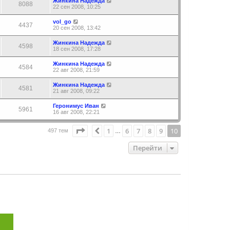
Жинкина Надежда
8088
22 сен 2008, 10:25
vol_go
4437
20 сен 2008, 13:42
Жинкина Надежда
4598
18 сен 2008, 17:28
Жинкина Надежда
4584
22 авг 2008, 21:59
Жинкина Надежда
4581
21 авг 2008, 09:22
Геронимус Иван
5961
16 авг 2008, 22:21
Страница
10
из
10
1
6
7
8
9
10
Пред.
497 тем
…
Перейти