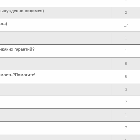
 вынужденно видимся)
2
ога)
17
1
никаких гарантий?
1
9
имость?Помогите!
6
3
7
1
7