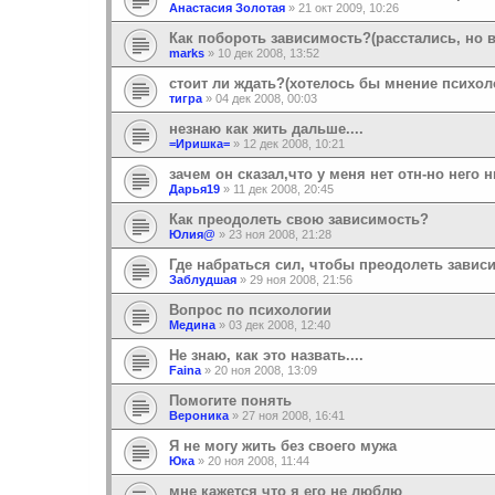
Анастасия Золотая
»
21 окт 2009, 10:26
Как побороть зависимость?(расстались, но
marks
»
10 дек 2008, 13:52
стоит ли ждать?(хотелось бы мнение психол
тигра
»
04 дек 2008, 00:03
незнаю как жить дальше....
=Иришка=
»
12 дек 2008, 10:21
зачем он сказал,что у меня нет отн-но него 
Дарья19
»
11 дек 2008, 20:45
Как преодолеть свою зависимость?
Юлия@
»
23 ноя 2008, 21:28
Где набраться сил, чтобы преодолеть завис
Заблудшая
»
29 ноя 2008, 21:56
Вопрос по психологии
Медина
»
03 дек 2008, 12:40
Не знаю, как это назвать....
Faina
»
20 ноя 2008, 13:09
Помогите понять
Вероника
»
27 ноя 2008, 16:41
Я не могу жить без своего мужа
Юка
»
20 ноя 2008, 11:44
мне кажется что я его не люблю