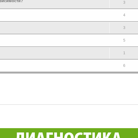
ависимости?
3
4
3
5
1
6