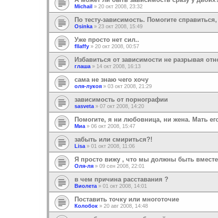
Michail
»
20 окт 2008, 23:32
По тесту-зависимость. Помогите справиться, 
Osinka
»
23 окт 2008, 15:49
Уже просто нет сил..
fllaffy
»
20 окт 2008, 00:57
Избавиться от зависимости не разрывая от
глаша
»
14 окт 2008, 16:13
сама не знаю чего хочу
оля-лукоя
»
03 окт 2008, 21:29
зависимость от порнографии
sasveta
»
07 окт 2008, 14:20
Помогите, я ни любовница, ни жена. Мать ег
Миа
»
06 окт 2008, 15:47
забыть или смириться?!
Lisa
»
01 окт 2008, 11:06
Я просто вижу , что мы должны быть вместе
Оля-ля
»
09 сен 2008, 22:01
в чем причина расставания ?
Виолета
»
01 окт 2008, 14:01
Поставить точку или многоточие
Колобок
»
20 авг 2008, 14:48