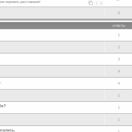
или пережить расставание!
1
2
5
ОТВЕТЫ
1
1
3
4
.
4
1
бя?
1
1
сались,
1