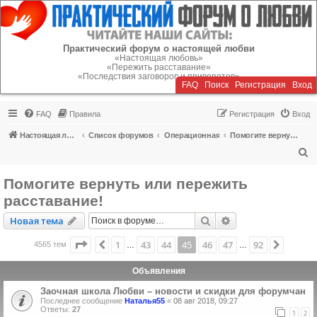
Регистрация
Практический форум о настоящей любви
«Настоящая любовь»
«Пережить расставание»
«Последствия заговоров и приворотов»
FAQ
Поиск
Р
е
г
и
с
т
р
а
ц
и
я
Вход
FAQ
Правила
Р
е
г
и
с
т
р
а
ц
и
я
Вход
Настоящая любовь
Список форумов
Операционная
Помогите вернуть или пережить расставание!
П
о
Помогите вернуть или пережить
и
расставание!
с
Новая тема
Поиск
Расширенный пои
Н
о
в
а
я
т
е
м
а
к
Страница
45
из
92
1
43
44
45
46
47
92
Пред.
След.
4565 тем
…
…
Объявления
Заочная школа Любви – новости и скидки для форумчан
Последнее сообщение
Наталья55
«
08 авг 2018, 09:27
Ответы:
27
1
2