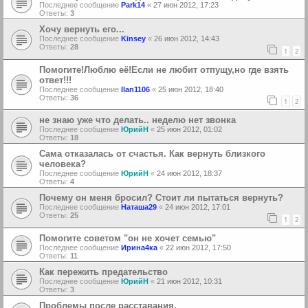
Последнее сообщение
Park14
«
27 июн 2012, 17:23
Ответы:
3
Хочу вернуть его...
Последнее сообщение
Kinsey
«
26 июн 2012, 14:43
Ответы:
28
1
2
Помогите!Люблю её!Если не любит отпущу,но где взять
ответ!!!
Последнее сообщение
Ilan1106
«
25 июн 2012, 18:40
Ответы:
36
1
2
не знаю уже что делать.. неделю нет звонка
Последнее сообщение
ЮрийН
«
25 июн 2012, 01:02
Ответы:
18
Сама отказалась от счастья. Как вернуть близкого
человека?
Последнее сообщение
ЮрийН
«
24 июн 2012, 18:37
Ответы:
4
Почему он меня бросил? Стоит ли пытаться вернуть?
Последнее сообщение
Наташа29
«
24 июн 2012, 17:01
Ответы:
25
1
2
Помогите советом "он не хочет семью"
Последнее сообщение
Ирина4ка
«
22 июн 2012, 17:50
Ответы:
11
Как пережить предательство
Последнее сообщение
ЮрийН
«
21 июн 2012, 10:31
Ответы:
3
Проблемы после расставания.