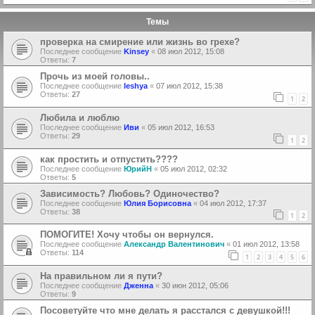
Темы
проверка на смирение или жизнь во грехе?
Последнее сообщение
Kinsey
«
08 июл 2012, 15:08
Ответы:
7
Прочь из моей головы..
Последнее сообщение
Ieshya
«
07 июл 2012, 15:38
Ответы:
27
1
2
Любила и люблю
Последнее сообщение
Иви
«
05 июл 2012, 16:53
Ответы:
29
1
2
как простить и отпустить????
Последнее сообщение
ЮрийН
«
05 июл 2012, 02:32
Ответы:
5
Зависимость? Любовь? Одиночество?
Последнее сообщение
Юлия Борисовна
«
04 июл 2012, 17:37
Ответы:
38
1
2
ПОМОГИТЕ! Хочу чтобы он вернулся.
Последнее сообщение
Александр Валентинович
«
01 июл 2012, 13:58
Ответы:
114
1
2
3
4
5
6
На правильном ли я пути?
Последнее сообщение
Дженна
«
30 июн 2012, 05:06
Ответы:
9
Посоветуйте что мне делать я расстался с девушкой!!!