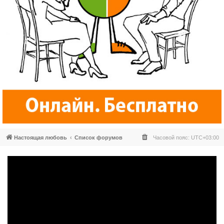
Настоящая любовь
Список форумов
Часовой пояс:
UTC+03:00