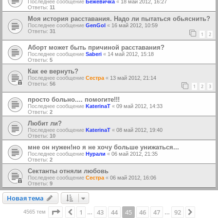
Последнее сообщение
Бежевичка
«
18 май 2012, 16:27
Ответы:
11
Моя история расставания. Надо ли пытаться обьяснить?
Последнее сообщение
GenGol
«
16 май 2012, 10:59
Ответы:
31
1
2
Аборт может быть причиной расставания?
Последнее сообщение
Saberi
«
14 май 2012, 15:18
Ответы:
5
Как ее вернуть?
Последнее сообщение
Сестра
«
13 май 2012, 21:14
Ответы:
56
1
2
3
просто больно.... помогите!!!
Последнее сообщение
KaterinaT
«
09 май 2012, 14:33
Ответы:
2
Любит ли?
Последнее сообщение
KaterinaT
«
08 май 2012, 19:40
Ответы:
10
мне он нужен!но я не хочу больше унижаться...
Последнее сообщение
Нурали
«
06 май 2012, 21:35
Ответы:
2
Сектанты отняли любовь
Последнее сообщение
Сестра
«
06 май 2012, 16:06
Ответы:
9
Новая тема
Н
о
в
а
я
т
е
м
а
Страница
45
из
92
1
43
44
45
46
47
92
Пред.
След.
4565 тем
…
…