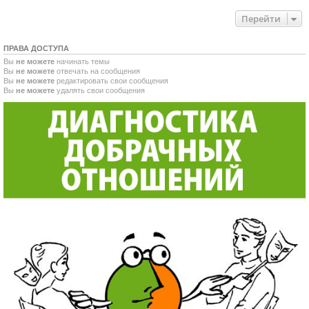
Перейти
ПРАВА ДОСТУПА
Вы
не можете
начинать темы
Вы
не можете
отвечать на сообщения
Вы
не можете
редактировать свои сообщения
Вы
не можете
удалять свои сообщения