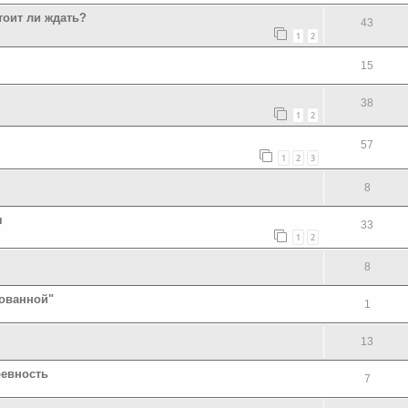
тоит ли ждать?
43
1
2
15
38
1
2
57
1
2
3
8
я
33
1
2
8
зованной"
1
13
ревность
7