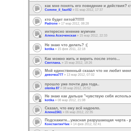
как мне понять его поведение и действия? с
Comme_il_faut92
»
01 мар 2012, 17:37
кто будет пятой?!!!!!!
Padrone
»
17 мар 2012, 08:28
интересно мнение мужчин
Алена Аскоченская
»
15 мар 2012, 22:33
Не знаю что делать? :(
kotika
»
15 фев 2011, 22:18
Как можно жить и верить после этого...
Светлана.
»
15 мар 2012, 18:26
Мой единственный сказал что не любит мен
девочка777
»
13 мар 2012, 07:02
прошло уже почти два года..
olenka 87
»
08 мар 2012, 20:52
Не знаю как дальше "чувствую себя исполь
kotika
»
08 мар 2012, 21:08
Сказал, что ему всё надоело.
Алена1561
»
06 мар 2012, 22:35
Подскажите...ужасная разрушающая черта - 
КонстантинЧик
»
14 фев 2012, 02:41