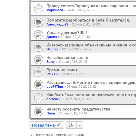
Прошу совета-"прошу дать мне еще один шан
Марина24
»
24 дек 2011, 22:31
Помогите разобраться в себе.Я запутался.
Александр29
»
28 ноя 2011, 01:03
Ушла к другому?!!!!!!
Дилик
»
12 фев 2012, 22:33
Интересны разные объективные мнения и с
Чеслав
»
02 фев 2012, 14:57
Не забывается как-то
Suny
»
11 фев 2012, 01:45
Время не лечит
Ricks
»
16 сен 2007, 20:33
Расстались. Помогите понять поведение дев
boe747ing
»
06 фев 2012, 22:32
Как быть?мы постоянно ругаемся, она по с
dorosh
»
06 мар 2011, 21:41
не могу осознать предательства...
Лиль
»
24 янв 2012, 20:44
Новая тема
Н
о
в
а
я
т
е
м
а
Вернуться к списку форумов