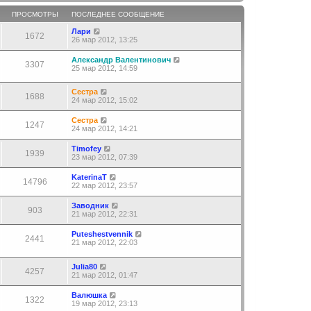
ПРОСМОТРЫ
ПОСЛЕДНЕЕ СООБЩЕНИЕ
Лари
1672
26 мар 2012, 13:25
Александр Валентинович
3307
25 мар 2012, 14:59
Сестра
1688
24 мар 2012, 15:02
Сестра
1247
24 мар 2012, 14:21
Timofey
1939
23 мар 2012, 07:39
KaterinaT
14796
22 мар 2012, 23:57
Заводник
903
21 мар 2012, 22:31
Puteshestvennik
2441
21 мар 2012, 22:03
Julia80
4257
21 мар 2012, 01:47
Валюшка
1322
19 мар 2012, 23:13