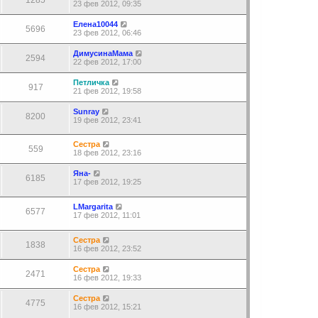
23 фев 2012, 09:35
Елена10044
5696
23 фев 2012, 06:46
ДимусинаМама
2594
22 фев 2012, 17:00
Петличка
917
21 фев 2012, 19:58
Sunray
8200
19 фев 2012, 23:41
Сестра
559
18 фев 2012, 23:16
Яна-
6185
17 фев 2012, 19:25
LMargarita
6577
17 фев 2012, 11:01
Сестра
1838
16 фев 2012, 23:52
Сестра
2471
16 фев 2012, 19:33
Сестра
4775
16 фев 2012, 15:21