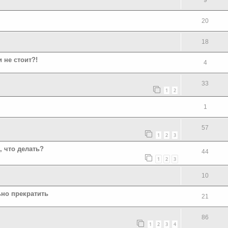
20
18
 не стоит?!
4
33
1
2
1
57
1
2
3
, что делать?
44
1
2
3
10
ьно прекратить
21
86
1
2
3
4