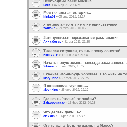
Необходимо ваше мнение
ledid
»
07 мар 2012, 06:40
Моя печальная история...
Irinka84
»
05 мар 2012, 22:17
я не знала,что я у него не единственная
zorka27
»
29 фев 2012, 01:05
Затянувшееся переживание расставания
Анна без л.
»
31 окт 2011, 21:28
Тяжелая ситуация, очень прошу советов!
Ксения_Р
»
17 янв 2009, 21:00
Начать новую жизнь, навсегда расставшись 
Sibirnn
»
01 мар 2012, 11:42
Скажите что-нибудь хорошее, а то жить не х
Mary.Jane
»
27 фев 2012, 22:25
Я совершила глупость...
alyonkins
»
26 фев 2012, 22:27
Где взять "зелье" от любви?
Zaharovannay
»
13 фев 2012, 20:23
Что делать дальше?
aleksus
»
10 фев 2011, 05:42
Опять одна. Есть ли жизнь на Марсе?