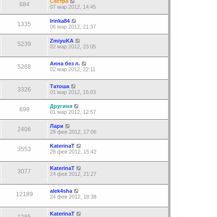
Сестра
684
07 мар 2012, 14:45
Irinka84
1335
06 мар 2012, 21:37
ZmiyuKA
5239
02 мар 2012, 23:05
Анна без л.
5268
02 мар 2012, 22:11
Татоша
3326
01 мар 2012, 15:03
Другиня
698
01 мар 2012, 12:57
Лари
2406
28 фев 2012, 17:06
KaterinaT
3553
28 фев 2012, 15:42
KaterinaT
3077
24 фев 2012, 21:27
alek4sha
12189
24 фев 2012, 18:38
KaterinaT
1285