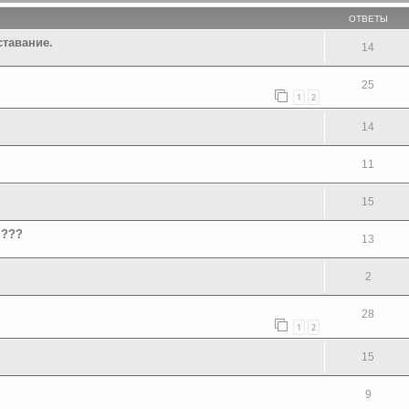
ОТВЕТЫ
ставание.
14
25
1
2
14
11
15
я???
13
2
28
1
2
15
9