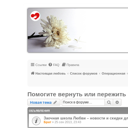
Регистрация
Ссылки
FAQ
Правила
Настоящая любовь
Список форумов
Операционная
Помогите вернуть или пережить 
Новая тема
Поиск
Рас
Н
о
в
а
я
т
е
м
а
ОБЪЯВЛЕНИЯ
Заочная школа Любви – новости и скидки д
Брат
»
25 сен 2013, 23:43