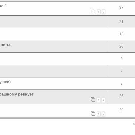
с."
37
1
2
21
18
оветы.
20
2
7
ушки)
3
трашному ревнует
26
1
2
30
1
2
4