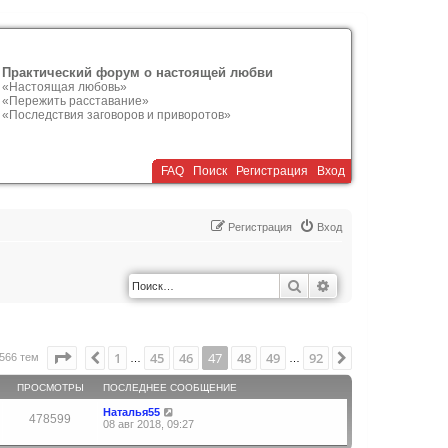
Практический форум о настоящей любви
«Настоящая любовь»
«Пережить расставание»
«Последствия заговоров и приворотов»
FAQ
Поиск
Р
е
г
и
с
т
р
а
ц
и
я
Вход
Р
е
г
и
с
т
р
а
ц
и
я
Вход
Поиск
Расширенный по
Страница
47
из
92
1
45
46
47
48
49
92
Пред.
След.
566 тем
…
…
ПРОСМОТРЫ
ПОСЛЕДНЕЕ СООБЩЕНИЕ
Наталья55
478599
08 авг 2018, 09:27