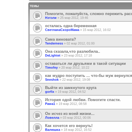
ТЕМЫ
Помогите, пожалуйста, сложно пережить рас
Нэтэли
»
25 мар 2012, 19:46
осталась одна беременная
СветланаСкороМама
»
15 мар 2012, 16:02
Сама виновата?
Tenderness
»
02 мар 2012, 01:00
Она сказала,что разлюбила..
DeLightet
»
23 мар 2012, 17:18
оставаться ли друзьями в такой ситуации
Timofey
»
20 мар 2012, 10:22
как мудро поступить ... что-бы муж вернулс
Sneshok
»
22 мар 2012, 19:08
Выйти из замкнутого круга
gorfix
»
19 мар 2012, 04:52
История одой любви. Помогите спасти.
Pawa1
»
19 мар 2012, 08:58
Он исчез из моей жизни...
Ловелла
»
03 мар 2012, 00:06
Как хочется его вернуть!
Валюшка
»
18 мар 2012, 16:52