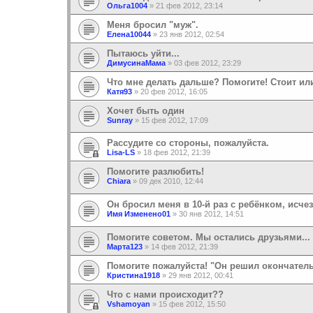
Ольга1004
»
21 фев 2012, 23:14
Меня бросил "муж".
Елена10044
»
23 янв 2012, 02:54
Пытаюсь уйти...
ДимусинаМама
»
03 фев 2012, 23:29
Что мне делать дальше? Помогите! Стоит или
Катя93
»
20 фев 2012, 16:05
Хочет быть один
Sunray
»
15 фев 2012, 17:09
Рассудите со стороны, пожалуйста.
Lisa-LS
»
18 фев 2012, 21:39
Помогите разлюбить!
Chiara
»
09 дек 2010, 12:44
Он бросил меня в 10-й раз с ребёнком, исчез
Имя Изменено01
»
30 янв 2012, 14:51
Помогите советом. Мы остались друзьями...
Марта123
»
14 фев 2012, 21:39
Помогите пожалуйста! "Он решил окончател
Кристина1918
»
29 янв 2012, 00:41
Что с нами происходит??
Vshamoyan
»
15 фев 2012, 15:50