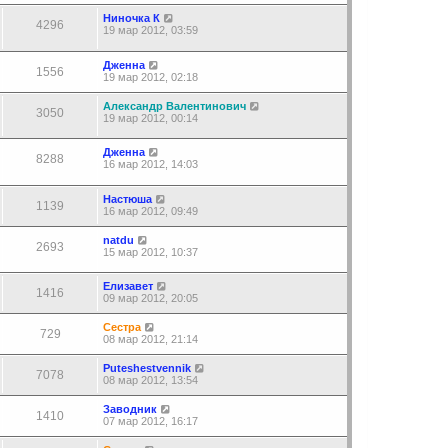
Ниночка К
4296
19 мар 2012, 03:59
Дженна
1556
19 мар 2012, 02:18
Александр Валентинович
3050
19 мар 2012, 00:14
Дженна
8288
16 мар 2012, 14:03
Настюша
1139
16 мар 2012, 09:49
natdu
2693
15 мар 2012, 10:37
Елизавет
1416
09 мар 2012, 20:05
Сестра
729
08 мар 2012, 21:14
Puteshestvennik
7078
08 мар 2012, 13:54
Заводник
1410
07 мар 2012, 16:17