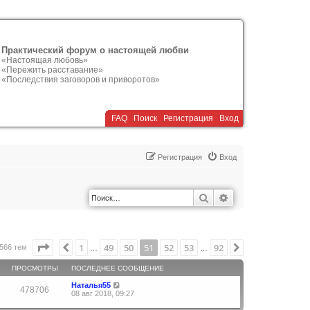
Практический форум о настоящей любви
«Настоящая любовь»
«Пережить расставание»
«Последствия заговоров и приворотов»
FAQ
Поиск
Р
е
г
и
с
т
р
а
ц
и
я
Вход
Р
е
г
и
с
т
р
а
ц
и
я
Вход
Поиск
Расширенный по
Страница
51
из
92
1
49
50
51
52
53
92
Пред.
След.
566 тем
…
…
ПРОСМОТРЫ
ПОСЛЕДНЕЕ СООБЩЕНИЕ
Наталья55
478706
08 авг 2018, 09:27