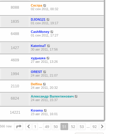
Сестра
8088
02 сен 2011, 00:32
DJON121
1835
01 сен 2011, 19:17
CashMoney
6488
01 сен 2011, 17:27
KaterinaT
1427
30 авг 2011, 17:56
худышка
4609
27 авг 2011, 13:26
OREST
1994
24 авг 2011, 21:07
Delfina
2110
24 авг 2011, 20:32
Александр Валентинович
6824
24 авг 2011, 15:37
Kosena
14221
23 авг 2011, 16:01
Страница
51
из
92
1
49
50
51
52
53
92
Пред.
След.
566 тем
…
…