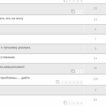
1
2
3
4
25
1
2
ить его не могу
13
4
7
и к лучшему разлука
9
сставание.
14
ния,невыносимо!
32
1
2
проблемы.... дайте
126
1
2
3
4
5
6
5
83
1
2
3
4