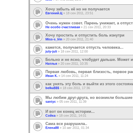
Хочу забыть её но не получается
Евгений.Ц
»
18 сен 2011, 23:51
Очень нужен совет. Парень унижает, а отпуст
Не особо счастливая
»
21 сен 2011, 20:33
Хочу простить и отпустить боль изнутри
Miss-s_Irin
»
20 сен 2011, 21:40
кажется, получается отпусть человека...
july-juli
»
18 сен 2011, 12:00
Больно и не ясно, чтобудет дальше. Может 
Натлья
»
20 сен 2011, 10:35
Первая любовь, первая близость, первое ра
Иван К.
»
14 сен 2011, 11:24
как унять эту боль и выйти из этого состоя
belka$$$
»
18 сен 2011, 17:36
Мы любим друг-друга, но возникли большие 
santyc
»
05 сен 2011, 11:39
И вот он конец истории...
Сойка
»
18 сен 2011, 14:01
Сама все разрушила..
Елена88
»
10 авг 2011, 01:34