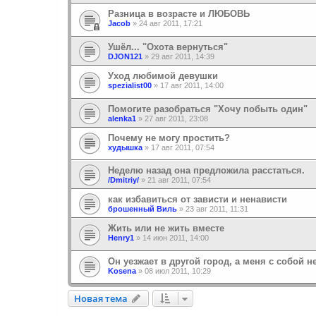
Разница в возрасте и ЛЮБОВЬ
Jacob
»
24 авг 2011, 17:21
Ушёл... "Охота вернуться"
DJON121
»
29 авг 2011, 14:39
Уход любимой девушки
spezialist00
»
17 авг 2011, 14:00
Помогите разобраться "Хочу побыть один"
alenka1
»
27 авг 2011, 23:08
Почему не могу простить?
худышка
»
17 авг 2011, 07:54
Hеделю назад она предложила расстаться.
/Dmitriy/
»
21 авг 2011, 07:54
как избавиться от зависти и ненависти
брошенный Виль
»
23 авг 2011, 11:31
Жить или не жить вместе
Henry1
»
14 июн 2011, 14:00
Он уезжает в другой город, а меня с собой не
Kosena
»
08 июл 2011, 10:29
Новая тема
Н
о
в
а
я
т
е
м
а