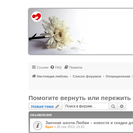
Регистрация
Ссылки
FAQ
Правила
Настоящая любовь
Список форумов
Операционная
Помогите вернуть или пережить 
Новая тема
Поиск
Рас
Н
о
в
а
я
т
е
м
а
ОБЪЯВЛЕНИЯ
Заочная школа Любви – новости и скидки д
Брат
»
25 сен 2013, 23:43