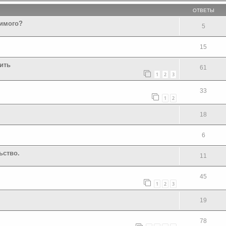
ОТВЕТЫ
бимого?
5
15
ить
61
1
2
3
33
1
2
18
6
ьство.
11
45
1
2
3
19
78