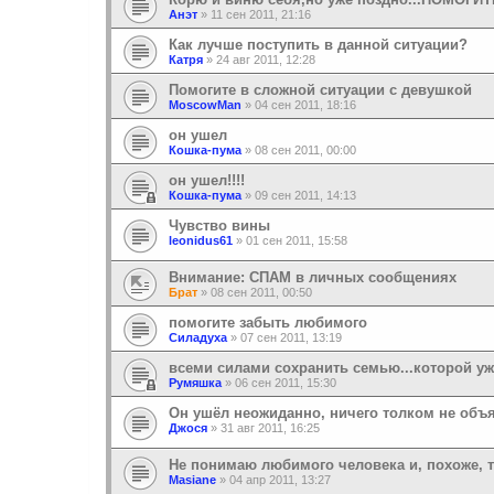
Анэт
»
11 сен 2011, 21:16
Как лучше поступить в данной ситуации?
Катря
»
24 авг 2011, 12:28
Помогите в сложной ситуации с девушкой
MoscowMan
»
04 сен 2011, 18:16
он ушел
Кошка-пума
»
08 сен 2011, 00:00
он ушел!!!!
Кошка-пума
»
09 сен 2011, 14:13
Чувство вины
leonidus61
»
01 сен 2011, 15:58
Внимание: СПАМ в личных сообщениях
Брат
»
08 сен 2011, 00:50
помогите забыть любимого
Силадуха
»
07 сен 2011, 13:19
всеми силами сохранить семью...которой уж
Румяшка
»
06 сен 2011, 15:30
Он ушёл неожиданно, ничего толком не объ
Джося
»
31 авг 2011, 16:25
Не понимаю любимого человека и, похоже, 
Masiane
»
04 апр 2011, 13:27