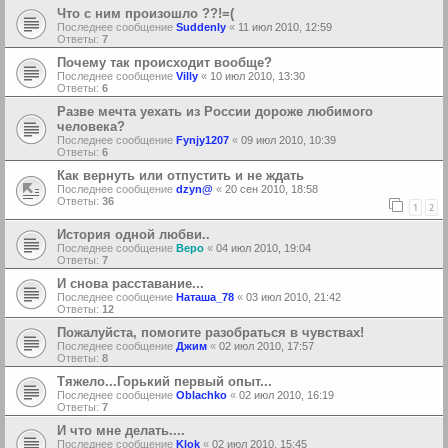
Что с ним произошло ??!=(
Последнее сообщение
Suddenly
«
11 июл 2010, 12:59
Ответы:
7
Почему так происходит вообще?
Последнее сообщение
Villy
«
10 июл 2010, 13:30
Ответы:
6
Разве мечта уехать из России дороже любимого
человека?
Последнее сообщение
Fynjy1207
«
09 июл 2010, 10:39
Ответы:
6
Как вернуть или отпустить и не ждать
Последнее сообщение
dzyn@
«
20 сен 2010, 18:58
Ответы:
36
1
2
История одной любви..
Последнее сообщение
Веро
«
04 июл 2010, 19:04
Ответы:
7
И снова расставание...
Последнее сообщение
Наташа_78
«
03 июл 2010, 21:42
Ответы:
12
Пожалуйста, помогите разобраться в чувствах!
Последнее сообщение
Джим
«
02 июл 2010, 17:57
Ответы:
8
Тяжело...Горький первый опыт...
Последнее сообщение
Oblachko
«
02 июл 2010, 16:19
Ответы:
7
И что мне делать....
Последнее сообщение
Klok
«
02 июл 2010, 15:45