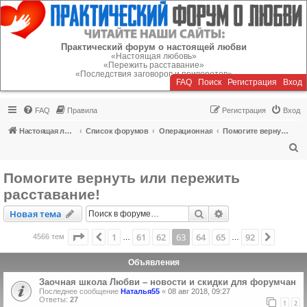
Регистрация
Практический форум о настоящей любви
«Настоящая любовь»
«Пережить расставание»
«Последствия заговоров и приворотов»
FAQ
Поиск
Р
е
г
и
с
т
р
а
ц
и
я
Вход
FAQ
Правила
Р
е
г
и
с
т
р
а
ц
и
я
Вход
Настоящая любовь
Список форумов
Операционная
Помогите вернуть или пережить расставание!
П
о
Помогите вернуть или пережить
и
расставание!
с
Новая тема
Поиск
Расширенный пои
Н
о
в
а
я
т
е
м
а
к
Страница
63
из
92
1
61
62
63
64
65
92
Пред.
След.
4566 тем
…
…
Объявления
Заочная школа Любви – новости и скидки для форумчан
Последнее сообщение
Наталья55
«
08 авг 2018, 09:27
Ответы:
27
1
2