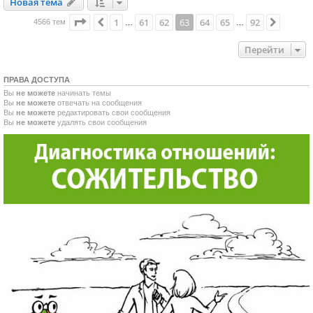
Новая тема
Н
о
в
а
я
т
е
м
а
Страница
63
из
92
1
61
62
63
64
65
92
Пред.
След.
4566 тем
…
…
Перейти
ПРАВА ДОСТУПА
Вы
не можете
начинать темы
Вы
не можете
отвечать на сообщения
Вы
не можете
редактировать свои сообщения
Вы
не можете
удалять свои сообщения