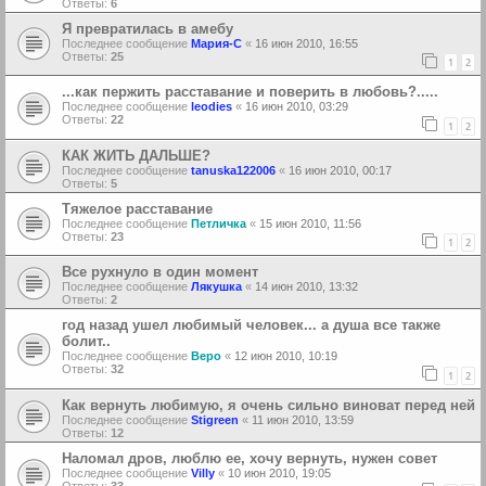
Ответы:
6
Я превратилась в амебу
Последнее сообщение
Мария-С
«
16 июн 2010, 16:55
Ответы:
25
1
2
...как пержить расставание и поверить в любовь?.....
Последнее сообщение
leodies
«
16 июн 2010, 03:29
Ответы:
22
1
2
КАК ЖИТЬ ДАЛЬШЕ?
Последнее сообщение
tanuska122006
«
16 июн 2010, 00:17
Ответы:
5
Тяжелое расставание
Последнее сообщение
Петличка
«
15 июн 2010, 11:56
Ответы:
23
1
2
Все рухнуло в один момент
Последнее сообщение
Лякушка
«
14 июн 2010, 13:32
Ответы:
2
год назад ушел любимый человек... а душа все также
болит..
Последнее сообщение
Веро
«
12 июн 2010, 10:19
Ответы:
32
1
2
Как вернуть любимую, я очень сильно виноват перед ней
Последнее сообщение
Stigreen
«
11 июн 2010, 13:59
Ответы:
12
Наломал дров, люблю ее, хочу вернуть, нужен совет
Последнее сообщение
Villy
«
10 июн 2010, 19:05