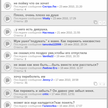
не пойму что он хочет
Последнее сообщение
Сестра Лю
«
23 июн 2010, 21:20
Ответы:
4
Плохо, очень плохо на душе
Последнее сообщение
Vitaliy
«
23 июн 2010, 17:29
Ответы:
23
1
2
..у него есть девушка.
Последнее сообщение
Настюша
«
21 июн 2010, 21:55
Ответы:
2
Муж ушел"подумать" к маме. Как пережить неизвестно
Последнее сообщение
tanuska122006
«
19 июн 2010, 20:34
Ответы:
20
он сказал,что поздно уже,чтобы его отпустила
Последнее сообщение
Vanilla22
«
19 июн 2010, 16:33
Ответы:
3
не знаю как мне быть....быть вместе или расстаться?
Последнее сообщение
Люблю Его
«
18 июн 2010, 11:07
Ответы:
5
хочу переболеть им
Последнее сообщение
Jenny-J
«
17 июн 2010, 18:58
Ответы:
31
1
2
Как пережить и забыть? Oн давно уже забыл меня.
Последнее сообщение
critic
«
17 июн 2010, 12:51
Ответы:
16
может все еще наладится?как понять?
Последнее сообщение
Галино4ка
«
16 июн 2010, 17:07