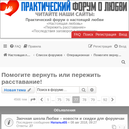
Регистрация
Практический форум о настоящей любви
«Настоящая любовь»
«Пережить расставание»
«Последствия заговоров и приворотов»
FAQ
Поиск
Р
е
г
и
с
т
р
а
ц
и
я
Вход
FAQ
Правила
Р
е
г
и
с
т
р
а
ц
и
я
Вход
Настоящая любовь
Список форумов
Операционная
Помогите вернуть или пережить расставание!
П
о
Помогите вернуть или пережить
и
расставание!
с
Новая тема
Поиск
Расширенный пои
Н
о
в
а
я
т
е
м
а
к
Страница
77
из
92
1
75
76
77
78
79
92
Пред.
След.
4566 тем
…
…
Объявления
Заочная школа Любви – новости и скидки для форумчан
Последнее сообщение
Наталья55
«
08 авг 2018, 09:27
Ответы:
27
1
2