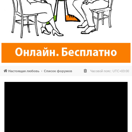
Настоящая любовь
Список форумов
Часовой пояс:
UTC+03:00