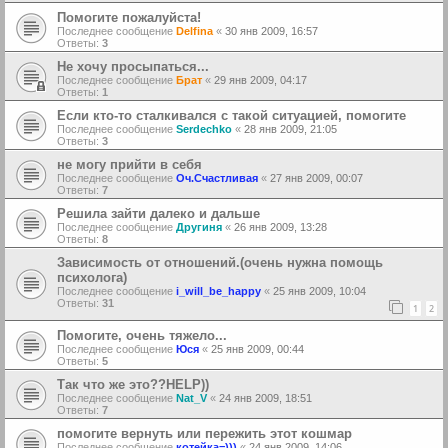
Помогите пожалуйста!
Последнее сообщение
Delfina
«
30 янв 2009, 16:57
Ответы:
3
Не хочу просыпаться...
Последнее сообщение
Брат
«
29 янв 2009, 04:17
Ответы:
1
Если кто-то сталкивался с такой ситуацией, помогите
Последнее сообщение
Serdechko
«
28 янв 2009, 21:05
Ответы:
3
не могу прийти в себя
Последнее сообщение
Оч.Счастливая
«
27 янв 2009, 00:07
Ответы:
7
Решила зайти далеко и дальше
Последнее сообщение
Другиня
«
26 янв 2009, 13:28
Ответы:
8
Зависимость от отношений.(очень нужна помощь
психолога)
Последнее сообщение
i_will_be_happy
«
25 янв 2009, 10:04
Ответы:
31
1
2
Помогите, очень тяжело...
Последнее сообщение
Юся
«
25 янв 2009, 00:44
Ответы:
5
Так что же это??HELP))
Последнее сообщение
Nat_V
«
24 янв 2009, 18:51
Ответы:
7
помогите вернуть или пережить этот кошмар
Последнее сообщение
котейка=)))
«
24 янв 2009, 14:06