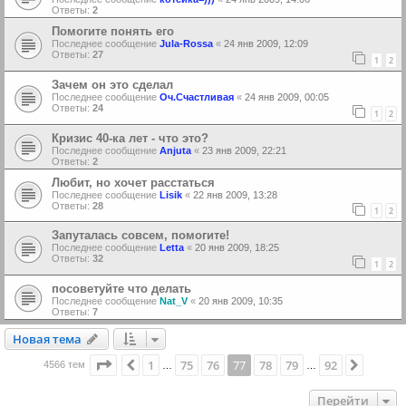
Ответы:
2
Помогите понять его
Последнее сообщение
Jula-Rossa
«
24 янв 2009, 12:09
Ответы:
27
1
2
Зачем он это сделал
Последнее сообщение
Оч.Счастливая
«
24 янв 2009, 00:05
Ответы:
24
1
2
Кризис 40-ка лет - что это?
Последнее сообщение
Anjuta
«
23 янв 2009, 22:21
Ответы:
2
Любит, но хочет расстаться
Последнее сообщение
Lisik
«
22 янв 2009, 13:28
Ответы:
28
1
2
Запуталась совсем, помогите!
Последнее сообщение
Letta
«
20 янв 2009, 18:25
Ответы:
32
1
2
посоветуйте что делать
Последнее сообщение
Nat_V
«
20 янв 2009, 10:35
Ответы:
7
Новая тема
Н
о
в
а
я
т
е
м
а
Страница
77
из
92
1
75
76
77
78
79
92
Пред.
След.
4566 тем
…
…
Перейти