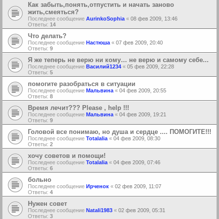
Как забыть,понять,отпустить и начать заново
жить,смеяться?
Последнее сообщение
AurinkoSophia
«
08 фев 2009, 13:46
Ответы:
14
Что делать?
Последнее сообщение
Настюша
«
07 фев 2009, 20:40
Ответы:
9
Я же теперь не верю ни кому… не верю и самому себе...
Последнее сообщение
Василий1234
«
05 фев 2009, 22:28
Ответы:
5
помогите разобраться в ситуации
Последнее сообщение
Мальвина
«
04 фев 2009, 20:55
Ответы:
8
Время лечит??? Please , help !!!
Последнее сообщение
Мальвина
«
04 фев 2009, 19:21
Ответы:
9
Головой все понимаю, но душа и сердце .... ПОМОГИТЕ!!!
Последнее сообщение
Totalalia
«
04 фев 2009, 08:30
Ответы:
2
хочу советов и помощи!
Последнее сообщение
Totalalia
«
04 фев 2009, 07:46
Ответы:
6
больно
Последнее сообщение
Ирченок
«
02 фев 2009, 11:07
Ответы:
4
Нужен совет
Последнее сообщение
Natali1983
«
02 фев 2009, 05:31
Ответы:
3