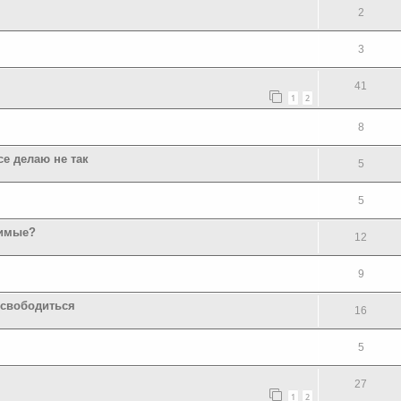
2
3
41
1
2
8
се делаю не так
5
5
бимые?
12
9
освободиться
16
5
27
1
2