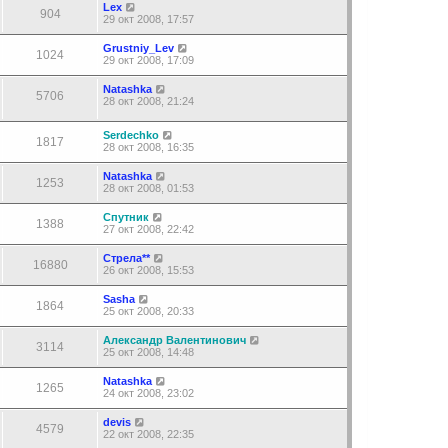
Lex
904
29 окт 2008, 17:57
Grustniy_Lev
1024
29 окт 2008, 17:09
Natashka
5706
28 окт 2008, 21:24
Serdechko
1817
28 окт 2008, 16:35
Natashka
1253
28 окт 2008, 01:53
Спутник
1388
27 окт 2008, 22:42
Стрела**
16880
26 окт 2008, 15:53
Sasha
1864
25 окт 2008, 20:33
Александр Валентинович
3114
25 окт 2008, 14:48
Natashka
1265
24 окт 2008, 23:02
devis
4579
22 окт 2008, 22:35