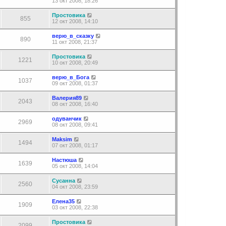
13 окт 2008, 18:26
Простовика
855
12 окт 2008, 14:10
верю_в_сказку
890
11 окт 2008, 21:37
Простовика
1221
10 окт 2008, 20:49
верю_в_Бога
1037
09 окт 2008, 01:37
Валерия89
2043
08 окт 2008, 16:40
одуванчик
2969
08 окт 2008, 09:41
Maksim
1494
07 окт 2008, 01:17
Настюша
1639
05 окт 2008, 14:04
Сусанна
2560
04 окт 2008, 23:59
Елена35
1909
03 окт 2008, 22:38
Простовика
2099