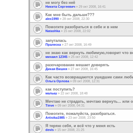
не могу без неё
Никита Сергеевич
»
29 окт 2008, 16:41
Как мне быть дальше???
alex1990
»
28 окт 2008, 22:30
Помогите разобраться в себе и в нем
Natashka
»
15 окт 2008, 22:02
запуталась
Пралеска
»
27 окт 2008, 16:49
не знаю как вернуть любимую,говорит что в
михаил 12345
»
25 окт 2008, 12:42
разочарование мешает доверять
Дикая Вишня
»
27 окт 2008, 16:45
Как часто возвращаются ушедшие сами лю
Ольга Орлова
»
09 окт 2008, 12:31
как поступить?
малыш
»
22 окт 2008, 18:48
Мечтаю не страдать, мечтаю вернуть... или 
Tinve
»
09 окт 2008, 04:31
Помогите, пожалуйста, разобраться.
Artistka1985
»
23 окт 2008, 23:50
Я теряю себя, и всё что у меня есть
devis
»
15 окт 2008, 21:25