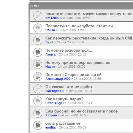
ТЕМЫ
помогите советом, может можно вернуть жен
dm12000
»
02 ноя 2008, 18:42
Посоветуйте, пожалуйста, стоит ли...
Ralisa
»
31 окт 2008, 13:03
Как пережить расставание, когда он был 
Зина
»
24 окт 2008, 17:28
Помогите разобраться...
Алиса
»
23 окт 2008, 21:52
Не могу принять верное решение
Настя
»
14 окт 2008, 06:03
Помогите.Скорее не мне,а ей
Александр1409
»
25 окт 2008, 13:59
Он сказал, что не любит
Виктория
»
06 окт 2008, 04:19
Как вернуть парня?
Little Angel
»
23 окт 2008, 16:11
Сам бросил, но не оставляет в покое.
Кэтрин
»
24 окт 2008, 16:55
боль расставания
emilija
»
29 окт 2008, 00:03