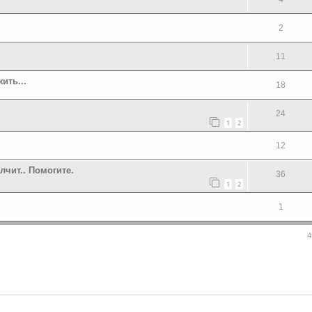
2
11
ить...
18
24
1
2
12
лчит.. Помогите.
36
1
2
1
4