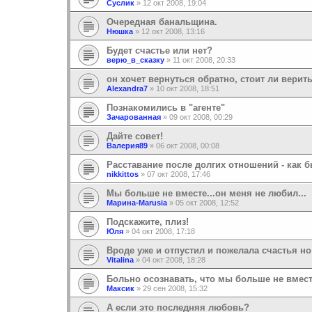
Суслик
»
12 окт 2008, 19:04
Очередная банальщина.
Нюшка
»
12 окт 2008, 13:16
Будет счастье или нет?
верю_в_сказку
»
11 окт 2008, 20:33
он хочет вернуться обратно, стоит ли верит
Alexandra7
»
10 окт 2008, 18:51
Познакомились в "агенте"
Зачарованная
»
09 окт 2008, 00:29
Дайте совет!
Валерия89
»
06 окт 2008, 00:08
Расставание после долгих отношений - как б
nikkittos
»
07 окт 2008, 17:46
Мы больше не вместе...он меня не любил...
Марина-Marusia
»
05 окт 2008, 12:52
Подскажите, плиз!
Юля
»
04 окт 2008, 17:18
Вроде уже и отпустил и пожелала счастья но 
Vitalina
»
04 окт 2008, 18:28
Больно осознавать, что мы больше не вмест
Максик
»
29 сен 2008, 15:32
А если это последняя любовь?