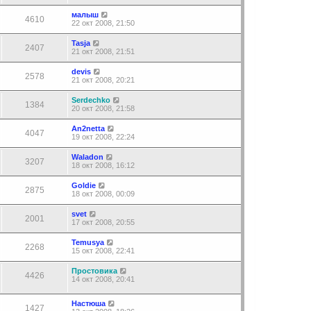
малыш
4610
22 окт 2008, 21:50
Tasja
2407
21 окт 2008, 21:51
devis
2578
21 окт 2008, 20:21
Serdechko
1384
20 окт 2008, 21:58
An2netta
4047
19 окт 2008, 22:24
Waladon
3207
18 окт 2008, 16:12
Goldie
2875
18 окт 2008, 00:09
svet
2001
17 окт 2008, 20:55
Temusya
2268
15 окт 2008, 22:41
Простовика
4426
14 окт 2008, 20:41
Настюша
1427