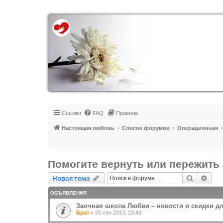
Регистрация
Ссылки
FAQ
Правила
Настоящая любовь
Список форумов
Операционная
Помогите вернуть или пережить 
Новая тема
Поиск
Рас
Н
о
в
а
я
т
е
м
а
ОБЪЯВЛЕНИЯ
Заочная школа Любви – новости и скидки д
Брат
»
25 сен 2013, 23:43