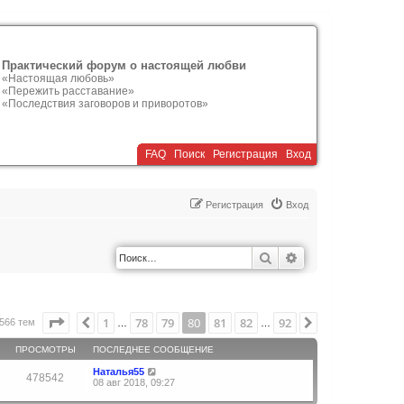
Практический форум о настоящей любви
«Настоящая любовь»
«Пережить расставание»
«Последствия заговоров и приворотов»
FAQ
Поиск
Р
е
г
и
с
т
р
а
ц
и
я
Вход
Р
е
г
и
с
т
р
а
ц
и
я
Вход
Поиск
Расширенный по
Страница
80
из
92
1
78
79
80
81
82
92
Пред.
След.
566 тем
…
…
ПРОСМОТРЫ
ПОСЛЕДНЕЕ СООБЩЕНИЕ
Наталья55
478542
08 авг 2018, 09:27