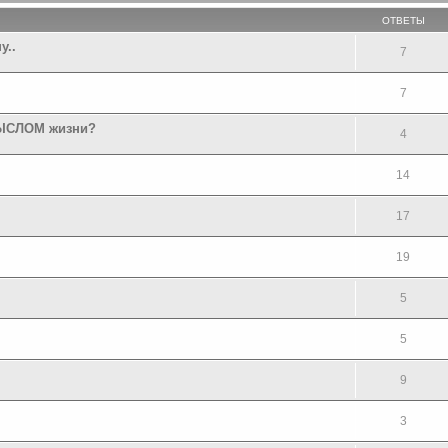
ОТВЕТЫ
у..
7
7
СМЫСЛОМ жизни?
4
14
17
19
5
5
9
3