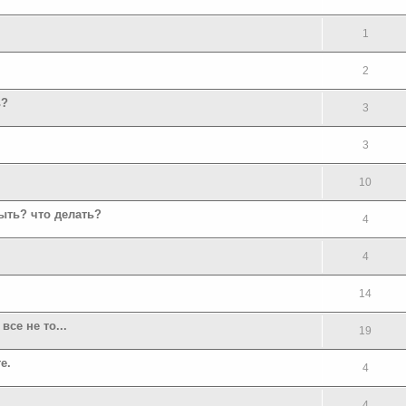
1
2
ь?
3
3
10
ыть? что делать?
4
4
14
все не то...
19
е.
4
4