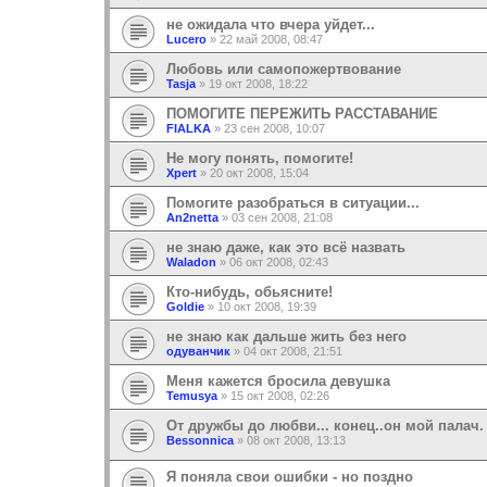
не ожидала что вчера уйдет...
Lucero
»
22 май 2008, 08:47
Любовь или самопожертвование
Tasja
»
19 окт 2008, 18:22
ПОМОГИТЕ ПЕРЕЖИТЬ РАССТАВАНИЕ
FIALKA
»
23 сен 2008, 10:07
Не могу понять, помогите!
Xpert
»
20 окт 2008, 15:04
Помогите разобраться в ситуации...
An2netta
»
03 сен 2008, 21:08
не знаю даже, как это всё назвать
Waladon
»
06 окт 2008, 02:43
Кто-нибудь, обьясните!
Goldie
»
10 окт 2008, 19:39
не знаю как дальше жить без него
одуванчик
»
04 окт 2008, 21:51
Меня кажется бросила девушка
Temusya
»
15 окт 2008, 02:26
От дружбы до любви... конец..он мой палач.
Bessonnica
»
08 окт 2008, 13:13
Я поняла свои ошибки - но поздно