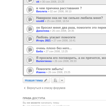
vit
»
30 сен 2008, 23:28
в чем причина расставания ?
Виолета
»
02 окт 2008, 08:10
Наверное она не так сильно любила меня?
nnn69
»
25 сен 2008, 16:54
он бросил меня два раза, помогите это переж
Данилова
»
26 сен 2008, 18:35
Любовь угасает помогите
Игорь 2821
»
27 сен 2008, 16:41
очень плохо без него...
Биба
»
27 сен 2008, 13:25
Я просила его поговорить, а он прячется, мо
Валентинка
»
26 сен 2008, 09:33
Помогите забыть!
Изанна
»
26 сен 2008, 23:25
Новая тема
Н
о
в
а
я
т
е
м
а
Вернуться к списку форумов
ПРАВА ДОСТУПА
Вы
не можете
начинать темы
Вы
не можете
отвечать на сообщения