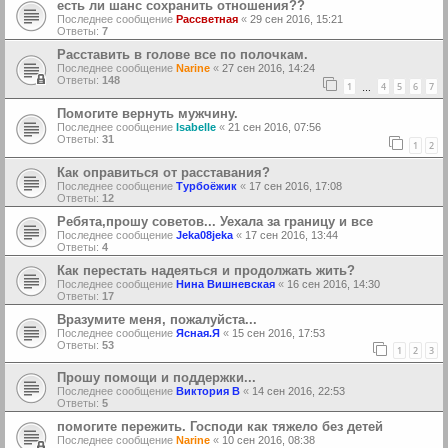
есть ли шанс сохранить отношения??
Последнее сообщение
Рассветная
«
29 сен 2016, 15:21
Ответы:
7
Расставить в голове все по полочкам.
Последнее сообщение
Narine
«
27 сен 2016, 14:24
Ответы:
148
1
4
5
6
7
…
Помогите вернуть мужчину.
Последнее сообщение
Isabelle
«
21 сен 2016, 07:56
Ответы:
31
1
2
Как оправиться от расставания?
Последнее сообщение
Турбоёжик
«
17 сен 2016, 17:08
Ответы:
12
Ребята,прошу советов... Уехала за границу и все
Последнее сообщение
Jeka08jeka
«
17 сен 2016, 13:44
Ответы:
4
Как перестать надеяться и продолжать жить?
Последнее сообщение
Нина Вишневская
«
16 сен 2016, 14:30
Ответы:
17
Вразумите меня, пожалуйста...
Последнее сообщение
Ясная.Я
«
15 сен 2016, 17:53
Ответы:
53
1
2
3
Прошу помощи и поддержки...
Последнее сообщение
Виктория В
«
14 сен 2016, 22:53
Ответы:
5
помогите пережить. Господи как тяжело без детей
Последнее сообщение
Narine
«
10 сен 2016, 08:38