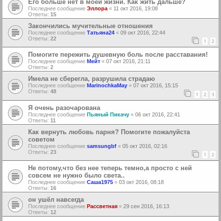
Его больше нет в моей жизни. Как жить дальше?
Последнее сообщение
Эллора
«
11 окт 2016, 19:08
Ответы:
15
Закончились мучительные отношения
Последнее сообщение
Татьяна24
«
09 окт 2016, 22:44
Ответы:
22
1
2
Помогите пережить душевную боль после расставания!
Последнее сообщение
Мейт
«
07 окт 2016, 21:11
Ответы:
2
Имела не сберегла, разрушила страдаю
Последнее сообщение
MarinochkaMay
«
07 окт 2016, 15:15
Ответы:
48
1
2
3
Я очень разочарована
Последнее сообщение
Пьяный Пикачу
«
06 окт 2016, 22:41
Ответы:
11
Как вернуть любовь парня? Помогите пожалуйста
советом
Последнее сообщение
samsungbf
«
05 окт 2016, 02:16
Ответы:
23
1
2
Не потому,что без нее теперь темно,а просто с ней
совсем не нужно было света..
Последнее сообщение
Саша1975
«
03 окт 2016, 08:18
Ответы:
16
он ушёл навсегда
Последнее сообщение
Рассветная
«
29 сен 2016, 16:13
Ответы:
12