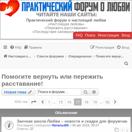
Регистрация
Практический форум о настоящей любви
«Настоящая любовь»
«Пережить расставание»
«Последствия заговоров и приворотов»
FAQ
Поиск
Р
е
г
и
с
т
р
а
ц
и
я
Вход
FAQ
Правила
Р
е
г
и
с
т
р
а
ц
и
я
Вход
Настоящая любовь
Список форумов
Операционная
Помогите вернуть или пережить расставание!
П
о
Помогите вернуть или пережить
и
расставание!
с
Новая тема
Поиск
Расширенный пои
Н
о
в
а
я
т
е
м
а
к
Страница
17
из
92
1
15
16
17
18
19
92
Пред.
След.
4566 тем
…
…
Объявления
Заочная школа Любви – новости и скидки для форумчан
Последнее сообщение
Наталья55
«
08 авг 2018, 09:27
Ответы:
27
1
2