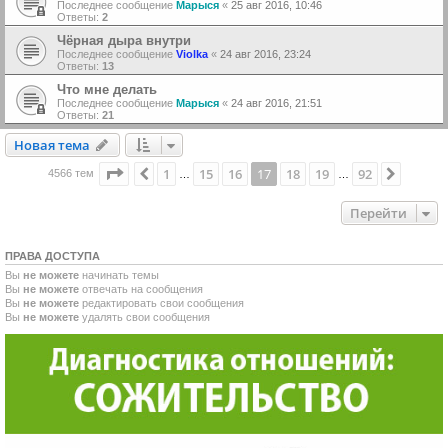
Последнее сообщение
Марыся
«
25 авг 2016, 10:46
Ответы:
2
Чёрная дыра внутри
Последнее сообщение
Violka
«
24 авг 2016, 23:24
Ответы:
13
Что мне делать
Последнее сообщение
Марыся
«
24 авг 2016, 21:51
Ответы:
21
Новая тема
Н
о
в
а
я
т
е
м
а
Страница
17
из
92
1
15
16
17
18
19
92
Пред.
След.
4566 тем
…
…
Перейти
ПРАВА ДОСТУПА
Вы
не можете
начинать темы
Вы
не можете
отвечать на сообщения
Вы
не можете
редактировать свои сообщения
Вы
не можете
удалять свои сообщения