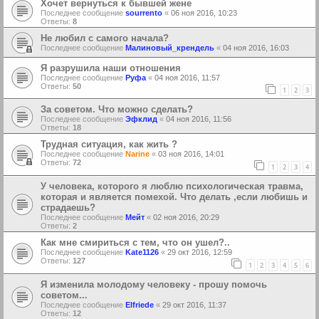
Хочет вернуться к бывшей жене
Последнее сообщение
sourrento
«
06 ноя 2016, 10:23
Ответы:
8
Не любил с самого начала?
Последнее сообщение
Малиновый_крендель
«
04 ноя 2016, 16:03
Я разрушила наши отношения
Последнее сообщение
Руфа
«
04 ноя 2016, 11:57
Ответы:
50
1
2
3
За советом. Что можно сделать?
Последнее сообщение
Эфклид
«
04 ноя 2016, 11:56
Ответы:
18
Трудная ситуация, как жить ?
Последнее сообщение
Narine
«
03 ноя 2016, 14:01
Ответы:
72
1
2
3
4
У человека, которого я люблю психологическая травма,
которая и является помехой. Что делать ,если любишь и
страдаешь?
Последнее сообщение
Мейт
«
02 ноя 2016, 20:29
Ответы:
2
Как мне смириться с тем, что он ушел?..
Последнее сообщение
Kate1126
«
29 окт 2016, 12:59
Ответы:
127
1
2
3
4
5
6
Я изменила молодому человеку - прошу помочь
советом...
Последнее сообщение
Elfriede
«
29 окт 2016, 11:37
Ответы:
12