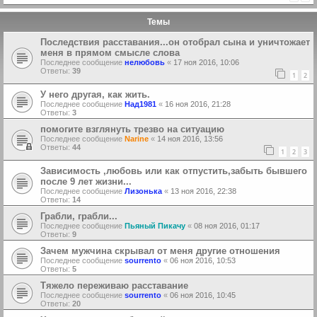
Темы
Последствия расставания...он отобрал сына и уничтожает
меня в прямом смысле слова
Последнее сообщение
нелюбовь
«
17 ноя 2016, 10:06
Ответы:
39
1
2
У него другая, как жить.
Последнее сообщение
Над1981
«
16 ноя 2016, 21:28
Ответы:
3
помогите взглянуть трезво на ситуацию
Последнее сообщение
Narine
«
14 ноя 2016, 13:56
Ответы:
44
1
2
3
Зависимость ,любовь или как отпустить,забыть бывшего
после 9 лет жизни...
Последнее сообщение
Лизонька
«
13 ноя 2016, 22:38
Ответы:
14
Грабли, грабли...
Последнее сообщение
Пьяный Пикачу
«
08 ноя 2016, 01:17
Ответы:
9
Зачем мужчина скрывал от меня другие отношения
Последнее сообщение
sourrento
«
06 ноя 2016, 10:53
Ответы:
5
Тяжело переживаю расставание
Последнее сообщение
sourrento
«
06 ноя 2016, 10:45
Ответы:
20