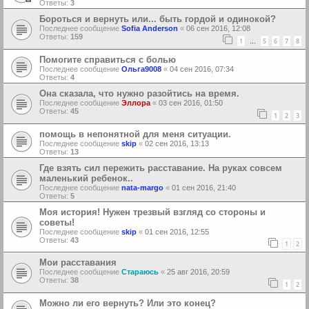
Ответы:
3
Бороться и вернуть или... быть гордой и одинокой?
Последнее сообщение
Sofia Anderson
«
06 сен 2016, 12:08
Ответы:
159
1
5
6
7
8
…
Помогите справиться с болью
Последнее сообщение
Ольга9008
«
04 сен 2016, 07:34
Ответы:
4
Она сказала, что нужно разойтись на время.
Последнее сообщение
Эллора
«
03 сен 2016, 01:50
Ответы:
45
1
2
3
помощь в непонятной для меня ситуации.
Последнее сообщение
skip
«
02 сен 2016, 13:13
Ответы:
13
Где взять сил пережить расставание. На руках совсем
маленький ребенок..
Последнее сообщение
nata-margo
«
01 сен 2016, 21:40
Ответы:
5
Моя история! Нужен трезвый взгляд со стороны и
советы!
Последнее сообщение
skip
«
01 сен 2016, 12:55
Ответы:
43
1
2
Мои расставания
Последнее сообщение
Стараюсь
«
25 авг 2016, 20:59
Ответы:
38
1
2
Можно ли его вернуть? Или это конец?