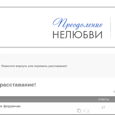
Помогите вернуть или пережить расставание!
расставание!
ширенный поиск
4
ОТВЕТЫ
ля форумчан
27
1
2