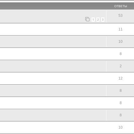
ОТВЕТЫ
53
1
2
3
11
10
8
2
12
8
8
8
10