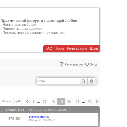
Практический форум о настоящей любви
«Настоящая любовь»
«Пережить расставание»
«Последствия заговоров и приворотов»
FAQ
Поиск
Р
е
г
и
с
т
р
а
ц
и
я
Вход
Р
е
г
и
с
т
р
а
ц
и
я
Вход
Поиск
Расширенный по
Страница
19
из
92
1
17
18
19
20
21
92
Пред.
След.
566 тем
…
…
ПРОСМОТРЫ
ПОСЛЕДНЕЕ СООБЩЕНИЕ
Наталья55
478158
08 авг 2018, 09:27