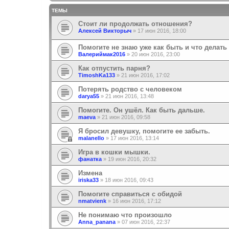
ТЕМЫ
Стоит ли продолжать отношения?
Алексей Викторыч
»
17 июн 2016, 18:00
Помогите не знаю уже как быть и что делать
Валериймак2016
»
20 июн 2016, 23:00
Как отпустить парня?
TimoshKa133
»
21 июн 2016, 17:02
Потерять родство с человеком
darya55
»
21 июн 2016, 13:48
Помогите. Он ушёл. Как быть дальше.
maeva
»
21 июн 2016, 09:58
Я бросил девушку, помогите ее забыть.
malanello
»
17 июн 2016, 13:14
Игра в кошки мышки.
фанатка
»
19 июн 2016, 20:32
Измена
iriska33
»
18 июн 2016, 09:43
Помогите справиться с обидой
nmatvienk
»
16 июн 2016, 17:12
Не понимаю что произошло
Anna_panana
»
07 июн 2016, 22:37