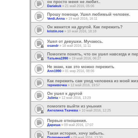
он просто меня не любит..
Dariakuk
»
21 май 2016, 05:06
Прошу помощи. Ушел любимый человек.
Verdi.Anna
»
19 май 2016, 16:11
Он женится на другой. Как пережить?
kristin.roe
»
10 май 2016, 18:18
Ушел от девушки. Мучаюсь.
osandr
»
18 май 2016, 11:11
Помогите понять, что он ушел навсегда и пе
Татьяна1990
»
19 май 2016, 06:27
Не знаю, как это можно пережить
Ann1990
»
01 мар 2016, 08:06
Как пережить сам уход человека из моей жи
тернивочка
»
12 май 2016, 19:57
Он ушел к другой
Julieta
»
12 май 2016, 13:29
помогите выйти из уныния
Ангелина Ткачева
»
10 май 2016, 12:25
Первые отношения.
Дариша
»
09 май 2016, 17:07
Такая история, хочу забыть.
ПотеряннаяЯ
»
09 май 2016, 13:30