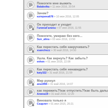
Помогите мне выжить
Balabolka
»
11 июн 2016, 20:54
Зачем?
катерина678
»
10 июн 2016, 12:05
Он приходит и уходит
ГалинаГалина
»
07 июн 2016, 11:55
Помогите, умираю без него...
Sun_alina
»
03 июн 2016, 13:50
Как перестать себя накручивать?
xsanchezz
»
30 май 2016, 14:50
Ушла. Как вернуть? Как забыть?
evhen
»
01 июн 2016, 22:08
Как перестать себя ненавидеть?
katy322
»
31 май 2016, 21:59
Мир рухнул
ana1994
»
31 май 2016, 14:07
как пережить?!как отпустить?!как быть дальш
Алина19
»
31 май 2016, 12:20
Виновата только я
Скарлет
»
01 июл 2015, 20:21