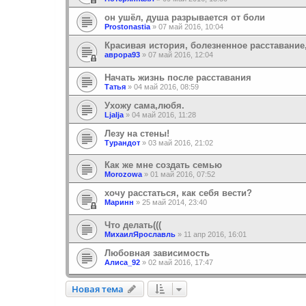
он ушёл, душа разрывается от боли
Prostonastia
»
07 май 2016, 10:04
Красивая история, болезненное расставание
аврора93
»
07 май 2016, 12:04
Начать жизнь после расставания
Татья
»
04 май 2016, 08:59
Ухожу сама,любя.
Ljalja
»
04 май 2016, 11:28
Лезу на стены!
Турандот
»
03 май 2016, 21:02
Как же мне создать семью
Morozowa
»
01 май 2016, 07:52
хочу расстаться, как себя вести?
Маринн
»
25 май 2014, 23:40
Что делать(((
МихаилЯрославль
»
11 апр 2016, 16:01
Любовная зависимость
Алиса_92
»
02 май 2016, 17:47
Новая тема
Н
о
в
а
я
т
е
м
а