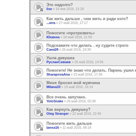
Это надолго?
lise
»
16 янв 2016, 12:29
Как жить дальше , чем жить и ради кого?
...юта
»
27 май 2016, 17:17
Помогите «протрезветь»
Юханна
»
18 май 2016, 21:50
Подскажите что делать . ну судите строго
Саня29
»
26 май 2016, 19:39
Ушла девушка
РусланСиваев
»
25 май 2016, 14:59
Помогите! Не знаю что делать. Парень ушел 
SharapovaAna
»
23 май 2016, 17:35
Меня бросил мой мужчина
Milana33
»
19 май 2016, 16:14
Все очень запутано.
YoloSnake
»
26 май 2016, 02:38
Как вернуть девушку?
Oleg Stranger
»
22 май 2016, 22:40
Помогите жить дальше
lanna16
»
11 май 2016, 08:19