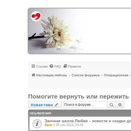
Регистрация
Ссылки
FAQ
Правила
Настоящая любовь
Список форумов
Операционная
Помогите вернуть или пережить 
Новая тема
Поиск
Рас
Н
о
в
а
я
т
е
м
а
ОБЪЯВЛЕНИЯ
Заочная школа Любви – новости и скидки д
Брат
»
25 сен 2013, 23:43