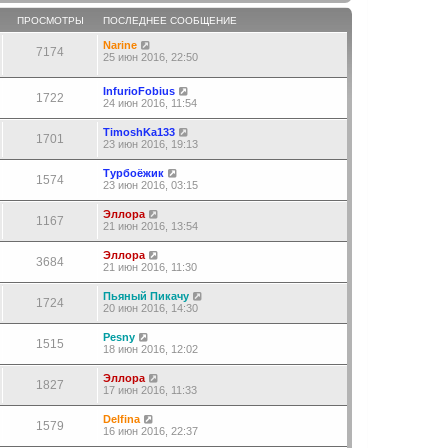
ПРОСМОТРЫ
ПОСЛЕДНЕЕ СООБЩЕНИЕ
Narine
7174
25 июн 2016, 22:50
InfurioFobius
1722
24 июн 2016, 11:54
TimoshKa133
1701
23 июн 2016, 19:13
Турбоёжик
1574
23 июн 2016, 03:15
Эллора
1167
21 июн 2016, 13:54
Эллора
3684
21 июн 2016, 11:30
Пьяный Пикачу
1724
20 июн 2016, 14:30
Pesny
1515
18 июн 2016, 12:02
Эллора
1827
17 июн 2016, 11:33
Delfina
1579
16 июн 2016, 22:37