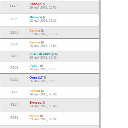
Эллора
11482
29 май 2016, 23:03
Марыся
5015
28 май 2016, 16:02
Delfina
2201
27 май 2016, 16:18
Delfina
1268
26 май 2016, 23:53
Пьяный Пикачу
1411
26 май 2016, 15:46
Лира_
2908
26 май 2016, 12:17
Ольга17
8212
26 май 2016, 11:16
Delfina
700
26 май 2016, 08:46
Эллора
4317
24 май 2016, 18:46
Narine
5634
23 май 2016, 07:32