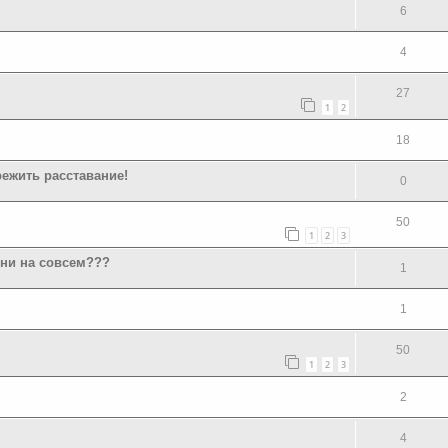
6
4
27
1
2
18
режить расставание!
0
50
1
2
3
зни на совсем???
1
1
50
1
2
3
2
4