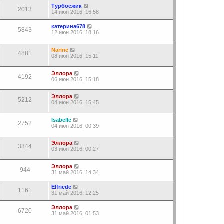
Турбоёжик
2013
14 июн 2016, 16:58
катерина678
5843
12 июн 2016, 18:16
Narine
4881
08 июн 2016, 15:11
Эллора
4192
06 июн 2016, 15:18
Эллора
5212
04 июн 2016, 15:45
Isabelle
2752
04 июн 2016, 00:39
Эллора
3344
03 июн 2016, 00:27
Эллора
944
31 май 2016, 14:34
Elfriede
1161
31 май 2016, 12:25
Эллора
6720
31 май 2016, 01:53