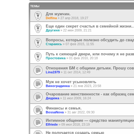
ТЕМЫ
Для мужчин.
Delfina
»
27 апр 2018, 19:27
Еще один секрет счастья в семейной жизни..
Другиня
»
22 июн 2009, 21:21
Вопросы, которые полезно обсудить до сва
Стараюсь
»
07 фев 2015, 11:55
Путь к сияющей двери, или почему я не раз
Простовика
»
01 фев 2010, 20:18
Отношения БМ с общими детьми. Прошу сов
Lina1979
»
11 окт 2014, 12:49
Муж не хочет усыновлять
Виноградинка
»
21 янв 2023, 23:58
Очарование женственности - как образец се
Дюдюка
»
11 июл 2009, 16:24
Финансы и семья.
BossaNova
»
31 авг 2022, 09:30
Интимное общение — средство манипуляции
Elfriede
»
09 июл 2018, 23:19
Не получается создать семью