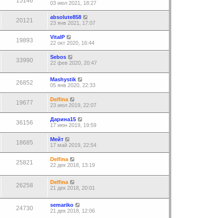
15146
03 июл 2021, 18:27
absolute858
20121
23 янв 2021, 17:07
VitalP
19893
22 окт 2020, 16:44
Sebos
33990
22 фев 2020, 20:47
Mashystik
26852
05 янв 2020, 22:33
Delfina
19677
23 июл 2019, 22:07
Дарина15
36156
17 июн 2019, 19:59
Мейт
18685
17 май 2019, 22:54
Delfina
25821
22 дек 2018, 13:19
Delfina
26258
21 дек 2018, 20:01
semariko
24730
21 дек 2018, 12:06