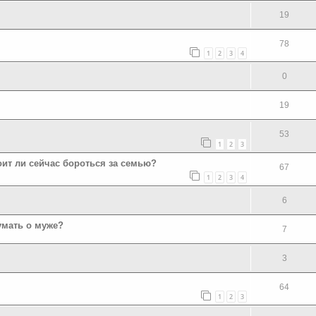
19
78
1
2
3
4
0
19
53
1
2
3
оит ли сейчас бороться за семью?
67
1
2
3
4
6
думать о муже?
7
3
64
1
2
3