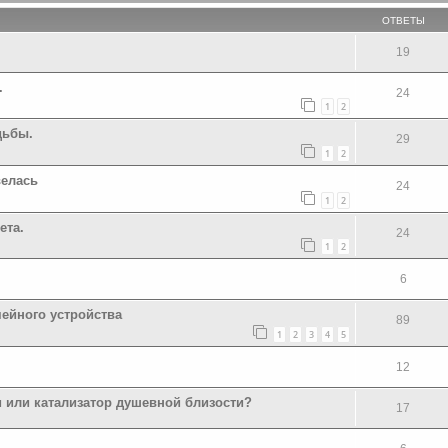
ОТВЕТЫ
19
.
24
1
2
дьбы.
29
1
2
велась
24
1
2
ета.
24
1
2
6
мейного устройства
89
1
2
3
4
5
12
 или катализатор душевной близости?
17