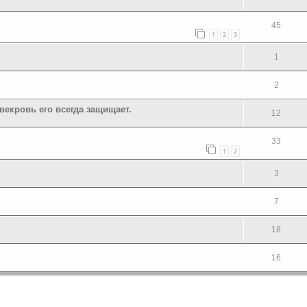
45
1
2
3
1
2
векровь его всегда защищает.
12
33
1
2
3
7
18
16