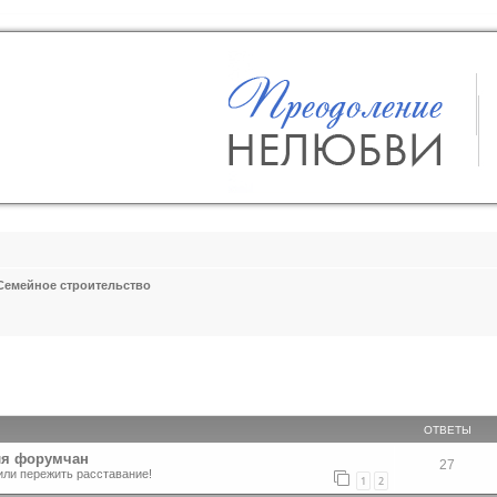
Семейное строительство
ширенный поиск
ОТВЕТЫ
ля форумчан
27
или пережить расставание!
1
2