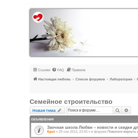
Регистрация
Ссылки
FAQ
Правила
Настоящая любовь
Список форумов
Лаборатория
Семейное строительство
Новая тема
Поиск
Рас
Н
о
в
а
я
т
е
м
а
ОБЪЯВЛЕНИЯ
Заочная школа Любви – новости и скидки д
Брат
»
25 сен 2013, 23:43
» в форуме
Помогите вернуть 