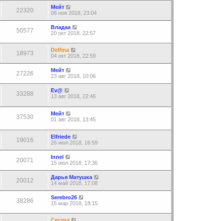
Мейт
22320
08 ноя 2018, 23:04
Владаа
50577
20 окт 2018, 22:57
Delfina
18973
04 окт 2018, 22:59
Мейт
27226
23 авг 2018, 10:06
Ev@
33288
13 авг 2018, 22:46
Мейт
37530
01 авг 2018, 13:45
Elfriede
19016
26 июл 2018, 16:59
Innel
20071
15 июл 2018, 17:36
Дарья Матушка
20012
14 май 2018, 17:08
Serebro26
38286
15 мар 2018, 18:15
Сестра