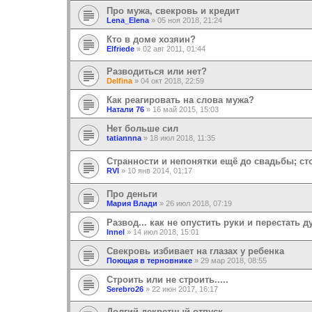
Про мужа, свекровь и кредит
Lena_Elena
»
05 ноя 2018, 21:24
Кто в доме хозяин?
Elfriede
»
02 авг 2011, 01:44
Разводиться или нет?
Delfina
»
04 окт 2018, 22:59
Как реагировать на слова мужа?
Натали 76
»
16 май 2015, 15:03
Нет больше сил
tatiannna
»
18 июл 2018, 11:35
Странности и непонятки ещё до свадьбы; ст
RVI
»
10 янв 2014, 01:17
Про деньги
Мария Влади
»
26 июл 2018, 07:19
Развод... как не опустить руки и перестать 
Innel
»
14 июл 2018, 15:01
Свекровь избивает на глазах у ребенка
Поющая в терновнике
»
29 мар 2018, 08:55
Строить или не строить.....
Serebro26
»
22 июн 2017, 16:17
Долгий декретный отпуск