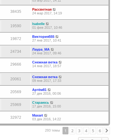
03 апр 2017, 14:11
Рассветная
38435
24 мар 2017, 14:19
Isabelle
19590
01 фев 2017, 10:46
Виктория555
19872
27 янв 2017, 10:41
Лаура_МА
24734
24 янв 2017, 09:46
Снежная ветка
29666
14 янв 2017, 18:57
Снежная ветка
20061
09 янв 2017, 17:33
Артём81
20569
27 дек 2016, 00:06
Стараюсь
25969
17 дек 2016, 15:00
Maxart
32972
03 дек 2016, 14:22
1
2
3
4
5
6
След.
293 темы