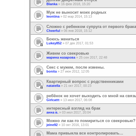
Blanka
»
16 фев 2018, 15:20
Муж не выносит моих родных
leontina
»
02 мар 2014, 15:13
Сложно с ребенком супруга от первого брак
Cheerful
»
06 янв 2018, 15:12
Боюсь жениться
Lukey852
»
07 дек 2017, 01:53
Живем со свекровью
марина назарова
»
25 сен 2017, 22:48
Секс с мужем, после измены.
bonita
»
27 июн 2012, 12:05
Квартирный вопрос с родственниками
natatella
»
21 окт 2017, 00:23
ребёнок не хочет выходить со мной на связ
Girlcattt
»
13 июл 2017, 06:08
интересный взгляд на брак
анна в.
»
03 июл 2017, 20:04
Можно ли как-то помириться со свекровью?
jeine92
»
10 окт 2016, 13:01
Мама привыкла все контролировать…