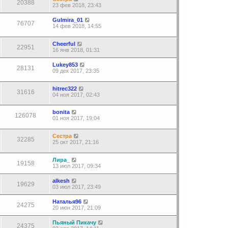
20388
23 фев 2018, 23:43
Gulmira_01
76707
14 фев 2018, 14:55
Cheerful
22951
16 янв 2018, 01:31
Lukey853
28131
09 дек 2017, 23:35
hitrec322
31616
04 ноя 2017, 02:43
bonita
126078
01 ноя 2017, 19:04
Сестра
32285
25 окт 2017, 21:16
Лира_
19158
13 июл 2017, 09:34
alkesh
19629
03 июл 2017, 23:49
Наталья96
24275
20 июн 2017, 21:09
Пьяный Пикачу
24375