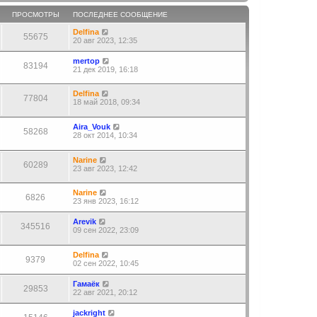
ПРОСМОТРЫ
ПОСЛЕДНЕЕ СООБЩЕНИЕ
Delfina
55675
20 авг 2023, 12:35
mertop
83194
21 дек 2019, 16:18
Delfina
77804
18 май 2018, 09:34
Aira_Vouk
58268
28 окт 2014, 10:34
Narine
60289
23 авг 2023, 12:42
Narine
6826
23 янв 2023, 16:12
Arevik
345516
09 сен 2022, 23:09
Delfina
9379
02 сен 2022, 10:45
Гамаёк
29853
22 авг 2021, 20:12
jackright