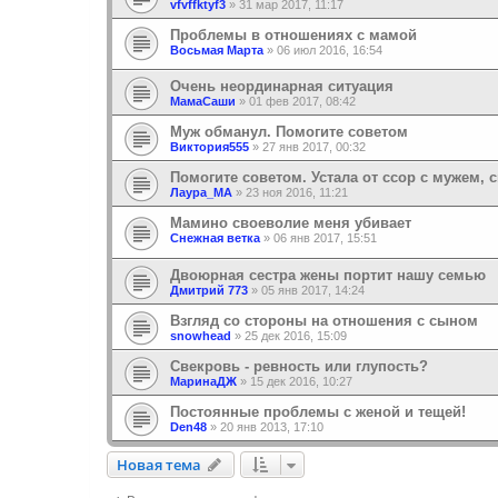
vfvffktyf3
»
31 мар 2017, 11:17
Проблемы в отношениях с мамой
Восьмая Марта
»
06 июл 2016, 16:54
Очень неординарная ситуация
МамаСаши
»
01 фев 2017, 08:42
Муж обманул. Помогите советом
Виктория555
»
27 янв 2017, 00:32
Помогите советом. Устала от ссор с мужем, с
Лаура_МА
»
23 ноя 2016, 11:21
Мамино своеволие меня убивает
Снежная ветка
»
06 янв 2017, 15:51
Двоюрная сестра жены портит нашу семью
Дмитрий 773
»
05 янв 2017, 14:24
Взгляд со стороны на отношения с сыном
snowhead
»
25 дек 2016, 15:09
Свекровь - ревность или глупость?
МаринаДЖ
»
15 дек 2016, 10:27
Постоянные проблемы с женой и тещей!
Den48
»
20 янв 2013, 17:10
Новая тема
Н
о
в
а
я
т
е
м
а