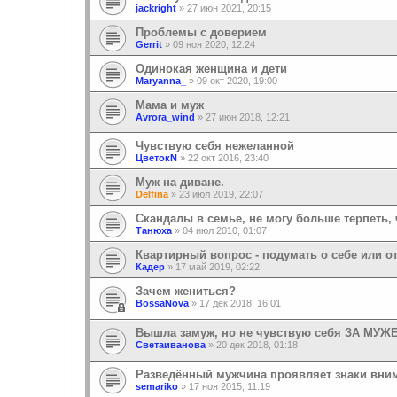
jackright
»
27 июн 2021, 20:15
Проблемы с доверием
Gerrit
»
09 ноя 2020, 12:24
Одинокая женщина и дети
Maryanna_
»
09 окт 2020, 19:00
Мама и муж
Avrora_wind
»
27 июн 2018, 12:21
Чувствую себя нежеланной
ЦветокN
»
22 окт 2016, 23:40
Муж на диване.
Delfina
»
23 июл 2019, 22:07
Скандалы в семье, не могу больше терпеть, 
Танюха
»
04 июл 2010, 01:07
Квартирный вопрос - подумать о себе или о
Кадер
»
17 май 2019, 02:22
Зачем жениться?
BossaNova
»
17 дек 2018, 16:01
Вышла замуж, но не чувствую себя ЗА МУЖ
Светаиванова
»
20 дек 2018, 01:18
Разведённый мужчина проявляет знаки вни
semariko
»
17 ноя 2015, 11:19