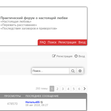
Практический форум о настоящей любви
«Настоящая любовь»
«Пережить расставание»
«Последствия заговоров и приворотов»
FAQ
Поиск
Р
е
г
и
с
т
р
а
ц
и
я
Вход
Р
е
г
и
с
т
р
а
ц
и
я
Вход
Поиск
Расширенный по
1
2
3
4
5
6
След.
293 темы
ПРОСМОТРЫ
ПОСЛЕДНЕЕ СООБЩЕНИЕ
Наталья55
478570
08 авг 2018, 09:27