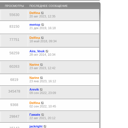
ПРОСМОТРЫ
ПОСЛЕДНЕЕ СООБЩЕНИЕ
Delfina
55630
20 авг 2023, 12:35
mertop
83150
21 дек 2019, 16:18
Delfina
77751
18 май 2018, 09:34
Aira_Vouk
58259
28 окт 2014, 10:34
Narine
60263
23 авг 2023, 12:42
Narine
6819
23 янв 2023, 16:12
Arevik
345478
09 сен 2022, 23:09
Delfina
9368
02 сен 2022, 10:45
Гамаёк
29847
22 авг 2021, 20:12
jackright