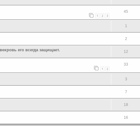
45
1
2
3
1
2
векровь его всегда защищает.
12
33
1
2
3
7
18
16