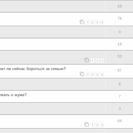
19
78
1
2
3
4
0
19
53
1
2
3
оит ли сейчас бороться за семью?
67
1
2
3
4
6
думать о муже?
7
3
64
1
2
3