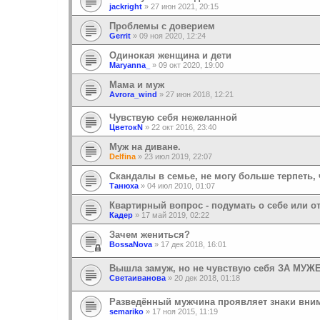
jackright
»
27 июн 2021, 20:15
Проблемы с доверием
Gerrit
»
09 ноя 2020, 12:24
Одинокая женщина и дети
Maryanna_
»
09 окт 2020, 19:00
Мама и муж
Avrora_wind
»
27 июн 2018, 12:21
Чувствую себя нежеланной
ЦветокN
»
22 окт 2016, 23:40
Муж на диване.
Delfina
»
23 июл 2019, 22:07
Скандалы в семье, не могу больше терпеть, 
Танюха
»
04 июл 2010, 01:07
Квартирный вопрос - подумать о себе или о
Кадер
»
17 май 2019, 02:22
Зачем жениться?
BossaNova
»
17 дек 2018, 16:01
Вышла замуж, но не чувствую себя ЗА МУЖ
Светаиванова
»
20 дек 2018, 01:18
Разведённый мужчина проявляет знаки вни
semariko
»
17 ноя 2015, 11:19