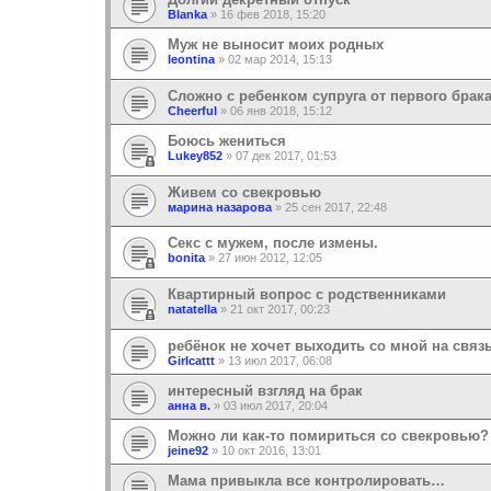
Blanka
»
16 фев 2018, 15:20
Муж не выносит моих родных
leontina
»
02 мар 2014, 15:13
Сложно с ребенком супруга от первого брак
Cheerful
»
06 янв 2018, 15:12
Боюсь жениться
Lukey852
»
07 дек 2017, 01:53
Живем со свекровью
марина назарова
»
25 сен 2017, 22:48
Секс с мужем, после измены.
bonita
»
27 июн 2012, 12:05
Квартирный вопрос с родственниками
natatella
»
21 окт 2017, 00:23
ребёнок не хочет выходить со мной на связ
Girlcattt
»
13 июл 2017, 06:08
интересный взгляд на брак
анна в.
»
03 июл 2017, 20:04
Можно ли как-то помириться со свекровью?
jeine92
»
10 окт 2016, 13:01
Мама привыкла все контролировать…