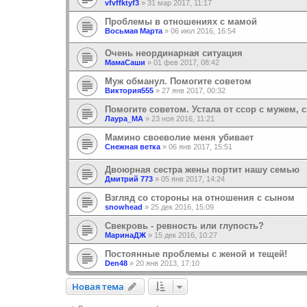
vfvffktyf3
»
31 мар 2017, 11:17
Проблемы в отношениях с мамой
Восьмая Марта
»
06 июл 2016, 16:54
Очень неординарная ситуация
МамаСаши
»
01 фев 2017, 08:42
Муж обманул. Помогите советом
Виктория555
»
27 янв 2017, 00:32
Помогите советом. Устала от ссор с мужем, с
Лаура_МА
»
23 ноя 2016, 11:21
Мамино своеволие меня убивает
Снежная ветка
»
06 янв 2017, 15:51
Двоюрная сестра жены портит нашу семью
Дмитрий 773
»
05 янв 2017, 14:24
Взгляд со стороны на отношения с сыном
snowhead
»
25 дек 2016, 15:09
Свекровь - ревность или глупость?
МаринаДЖ
»
15 дек 2016, 10:27
Постоянные проблемы с женой и тещей!
Den48
»
20 янв 2013, 17:10
Новая тема
Н
о
в
а
я
т
е
м
а