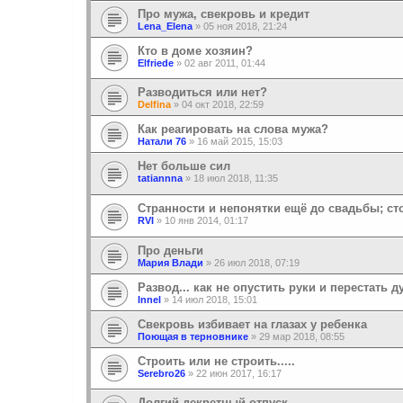
Про мужа, свекровь и кредит
Lena_Elena
»
05 ноя 2018, 21:24
Кто в доме хозяин?
Elfriede
»
02 авг 2011, 01:44
Разводиться или нет?
Delfina
»
04 окт 2018, 22:59
Как реагировать на слова мужа?
Натали 76
»
16 май 2015, 15:03
Нет больше сил
tatiannna
»
18 июл 2018, 11:35
Странности и непонятки ещё до свадьбы; ст
RVI
»
10 янв 2014, 01:17
Про деньги
Мария Влади
»
26 июл 2018, 07:19
Развод... как не опустить руки и перестать 
Innel
»
14 июл 2018, 15:01
Свекровь избивает на глазах у ребенка
Поющая в терновнике
»
29 мар 2018, 08:55
Строить или не строить.....
Serebro26
»
22 июн 2017, 16:17
Долгий декретный отпуск