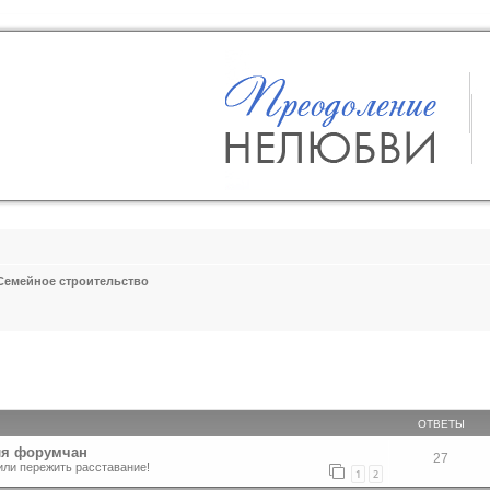
Семейное строительство
ширенный поиск
ОТВЕТЫ
ля форумчан
27
или пережить расставание!
1
2