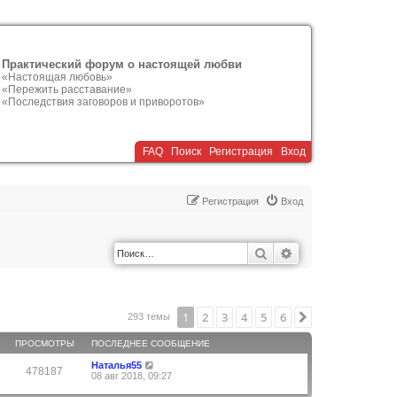
Практический форум о настоящей любви
«Настоящая любовь»
«Пережить расставание»
«Последствия заговоров и приворотов»
FAQ
Поиск
Р
е
г
и
с
т
р
а
ц
и
я
Вход
Р
е
г
и
с
т
р
а
ц
и
я
Вход
Поиск
Расширенный по
1
2
3
4
5
6
След.
293 темы
ПРОСМОТРЫ
ПОСЛЕДНЕЕ СООБЩЕНИЕ
Наталья55
478187
08 авг 2018, 09:27