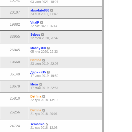
15142
03 июл 2021, 18:27
absolute858
20107
23 янв 2021, 17:07
VitalP
19882
22 окт 2020, 16:44
Sebos
33955
22 фев 2020, 20:47
Mashystik
26845
05 янв 2020, 22:33
Delfina
19668
23 июл 2019, 22:07
Дарина15
36149
17 июн 2019, 19:59
Мейт
18679
17 май 2019, 22:54
Delfina
25810
22 дек 2018, 13:19
Delfina
26256
21 дек 2018, 20:01
semariko
24724
21 дек 2018, 12:06