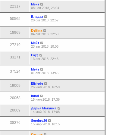
Мейт
22317
08 ноя 2018, 23:04
Владаа
50565
20 окт 2018, 22:57
Delfina
18969
04 окт 2018, 22:59
Мейт
27219
23 авг 2018, 10:06
Ev@
33271
13 авг 2018, 22:46
Мейт
37524
01 авг 2018, 13:45
Elfriede
19009
26 июл 2018, 16:59
Innel
20068
15 июл 2018, 17:36
Дарья Матушка
20009
14 май 2018, 17:08
Serebro26
38276
15 мар 2018, 18:15
Сестра