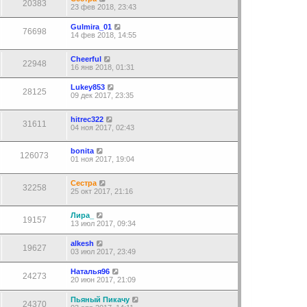
20383
23 фев 2018, 23:43
Gulmira_01
76698
14 фев 2018, 14:55
Cheerful
22948
16 янв 2018, 01:31
Lukey853
28125
09 дек 2017, 23:35
hitrec322
31611
04 ноя 2017, 02:43
bonita
126073
01 ноя 2017, 19:04
Сестра
32258
25 окт 2017, 21:16
Лира_
19157
13 июл 2017, 09:34
alkesh
19627
03 июл 2017, 23:49
Наталья96
24273
20 июн 2017, 21:09
Пьяный Пикачу
24370