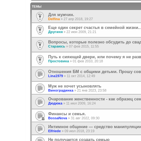
ТЕМЫ
Для мужчин.
Delfina
»
27 апр 2018, 19:27
Еще один секрет счастья в семейной жизни..
Другиня
»
22 июн 2009, 21:21
Вопросы, которые полезно обсудить до сва
Стараюсь
»
07 фев 2015, 11:55
Путь к сияющей двери, или почему я не раз
Простовика
»
01 фев 2010, 20:18
Отношения БМ с общими детьми. Прошу сов
Lina1979
»
11 окт 2014, 12:49
Муж не хочет усыновлять
Виноградинка
»
21 янв 2023, 23:58
Очарование женственности - как образец се
Дюдюка
»
11 июл 2009, 16:24
Финансы и семья.
BossaNova
»
31 авг 2022, 09:30
Интимное общение — средство манипуляции
Elfriede
»
09 июл 2018, 23:19
Не получается создать семью