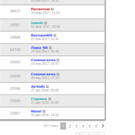
03 апр 2017, 14:11
Рассветная
38427
24 мар 2017, 14:19
Isabelle
19587
01 фев 2017, 10:46
Виктория555
19868
27 янв 2017, 10:41
Лаура_МА
24730
24 янв 2017, 09:46
Снежная ветка
29662
14 янв 2017, 18:57
Снежная ветка
20056
09 янв 2017, 17:33
Артём81
20566
27 дек 2016, 00:06
Стараюсь
25966
17 дек 2016, 15:00
Maxart
32967
03 дек 2016, 14:22
1
2
3
4
5
6
След.
293 темы