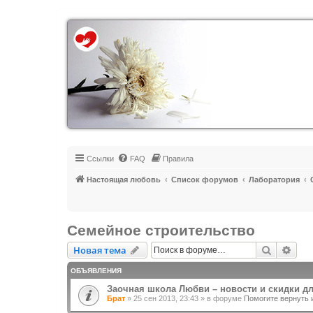
Регистрация
Ссылки
FAQ
Правила
Настоящая любовь
Список форумов
Лаборатория
Семейное строительство
Новая тема
Поиск
Рас
Н
о
в
а
я
т
е
м
а
ОБЪЯВЛЕНИЯ
Заочная школа Любви – новости и скидки д
Брат
»
25 сен 2013, 23:43
» в форуме
Помогите вернуть 