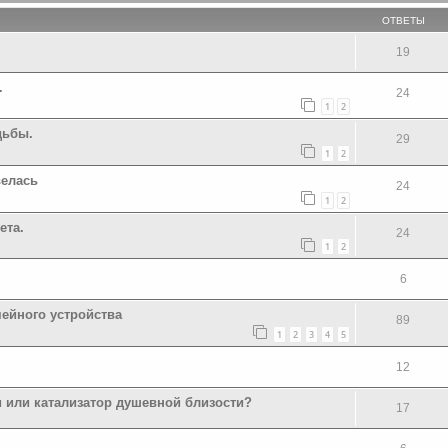
ОТВЕТЫ
19
.
24
1
2
дьбы.
29
1
2
велась
24
1
2
ета.
24
1
2
6
мейного устройства
89
1
2
3
4
5
12
 или катализатор душевной близости?
17