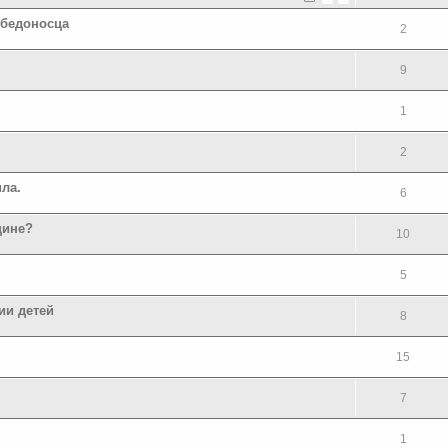
обедоносца
2
.
9
1
2
ла.
6
щине?
10
5
ии детей
8
15
7
1