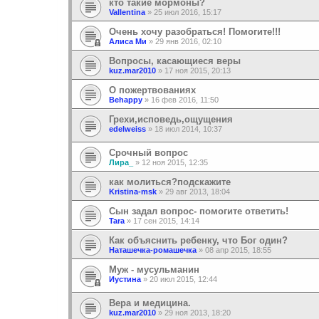
кто такие мормоны?
Vallentina
»
25 июл 2016, 15:17
Очень хочу разобраться! Помогите!!!
Алиса Ми
»
29 янв 2016, 02:10
Вопросы, касающиеся веры
kuz.mar2010
»
17 ноя 2015, 20:13
О пожертвованиях
Behappy
»
16 фев 2016, 11:50
Грехи,исповедь,ощущения
edelweiss
»
18 июл 2014, 10:37
Срочный вопрос
Лира_
»
12 ноя 2015, 12:35
как молиться?подскажите
Kristina-msk
»
29 авг 2013, 18:04
Сын задал вопрос- помогите ответить!
Tara
»
17 сен 2015, 14:14
Как объяснить ребенку, что Бог один?
Наташечка-ромашечка
»
08 апр 2015, 18:55
Муж - мусульманин
Иустина
»
20 июл 2015, 12:44
Вера и медицина.
kuz.mar2010
»
29 ноя 2013, 18:20