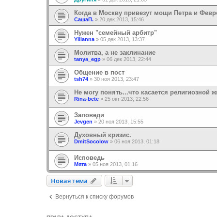
Когда в Москву привезут мощи Петра и Фев
СашаП.
»
20 дек 2013, 15:46
Нужен "семейный арбитр"
Yllianna
»
05 дек 2013, 13:37
Молитва, а не заклинание
tanya_egp
»
06 дек 2013, 22:44
Общение в пост
tsh74
»
30 ноя 2013, 23:47
Не могу понять...что касается религиозной 
Rina-bete
»
25 окт 2013, 22:56
Заповеди
Jevgen
»
20 ноя 2013, 15:55
Духовный кризис.
DmitSocolow
»
06 ноя 2013, 01:18
Исповедь
Мята
»
05 ноя 2013, 01:16
Новая тема
Н
о
в
а
я
т
е
м
а
Вернуться к списку форумов