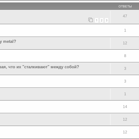
ОТВЕТЫ
47
1
2
3
1
y metal?
12
8
вая, что их "сталкивают" между собой?
3
3
1
14
12
12