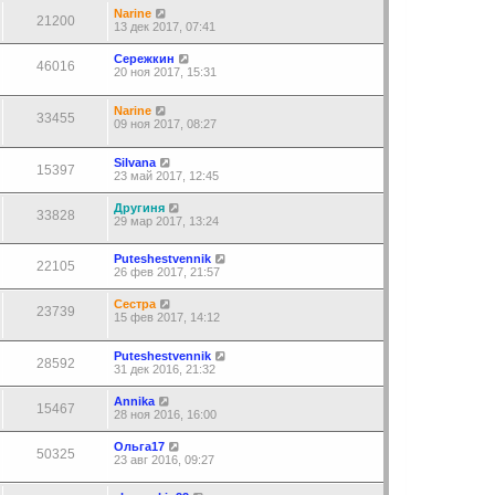
Narine
21200
13 дек 2017, 07:41
Сережкин
46016
20 ноя 2017, 15:31
Narine
33455
09 ноя 2017, 08:27
Silvana
15397
23 май 2017, 12:45
Другиня
33828
29 мар 2017, 13:24
Puteshestvennik
22105
26 фев 2017, 21:57
Сестра
23739
15 фев 2017, 14:12
Puteshestvennik
28592
31 дек 2016, 21:32
Annika
15467
28 ноя 2016, 16:00
Ольга17
50325
23 авг 2016, 09:27