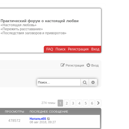
Практический форум о настоящей любви
«Настоящая любовь»
«Пережить расставание»
«Последствия заговоров и приворотов»
FAQ
Поиск
Р
е
г
и
с
т
р
а
ц
и
я
Вход
Р
е
г
и
с
т
р
а
ц
и
я
Вход
Поиск
Расширенный по
1
2
3
4
5
6
След.
274 темы
ПРОСМОТРЫ
ПОСЛЕДНЕЕ СООБЩЕНИЕ
Наталья55
478572
08 авг 2018, 09:27