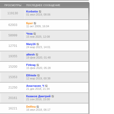
ПРОСМОТРЫ
ПОСЛЕДНЕЕ СООБЩЕНИЕ
Korbette
119130
01 июл 2019, 08:06
Брат
62003
11 окт 2009, 16:04
Чеза
58999
15 янв 2025, 12:08
Mary16
12701
24 мар 2023, 14:01
alkesh
19355
19 фев 2020, 01:48
Firkrag
15200
15 фев 2020, 05:28
Elfriede
15353
12 мар 2019, 00:38
Aнастасия_Ч
21250
21 дек 2018, 21:34
Казаков Дмитрий
20161
21 сен 2018, 15:00
Delfina
16221
16 июл 2018, 06:17