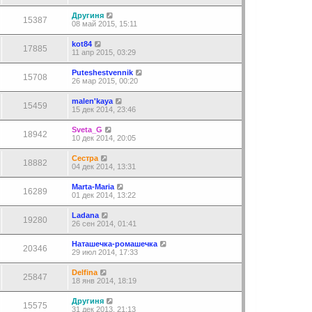
Другиня
15387
08 май 2015, 15:11
kot84
17885
11 апр 2015, 03:29
Puteshestvennik
15708
26 мар 2015, 00:20
malen'kaya
15459
15 дек 2014, 23:46
Sveta_G
18942
10 дек 2014, 20:05
Сестра
18882
04 дек 2014, 13:31
Marta-Maria
16289
01 дек 2014, 13:22
Ladana
19280
26 сен 2014, 01:41
Наташечка-ромашечка
20346
29 июл 2014, 17:33
Delfina
25847
18 янв 2014, 18:19
Другиня
15575
31 дек 2013, 21:13