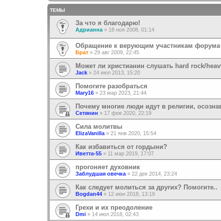
ТЕМЫ
За что я благодарю!
Адрианна
»
18 ноя 2008, 01:14
Обращение к верующим участникам форума
Брат
»
29 авг 2009, 22:45
Может ли христианин слушать hard rock/heav
Jack
»
24 июл 2013, 15:20
Помогите разобраться
Mary16
»
23 мар 2023, 21:44
Почему многие люди идут в религии, осозна
Сетянин
»
17 фев 2020, 22:19
Сила молитвы
ElizaVanilla
»
21 янв 2020, 15:54
Как избавиться от гордыни?
Иветта-55
»
11 мар 2019, 17:07
прогоняет духовник
Заблудшая овечка
»
22 дек 2014, 23:24
Как следует молиться за других? Помогите..
Bogdan44
»
12 июн 2018, 13:19
Грехи и их преодоление
Dmi
»
14 июл 2018, 02:43