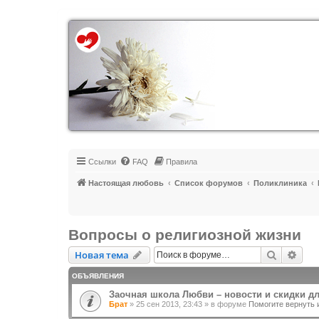
Регистрация
Ссылки
FAQ
Правила
Настоящая любовь
Список форумов
Поликлиника
Вопросы о религиозной жизни
Новая тема
Поиск
Рас
Н
о
в
а
я
т
е
м
а
ОБЪЯВЛЕНИЯ
Заочная школа Любви – новости и скидки д
Брат
»
25 сен 2013, 23:43
» в форуме
Помогите вернуть 