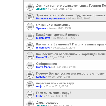
Десница святого великомученика Георгия П
Другиня
»
07 май 2015, 17:53
Христос - Бог и Человек. Трудно воспринять
Наташечка-ромашечка
»
08 апр 2015, 19:06
Общение с монахиней
Яринка
»
24 мар 2015, 19:34
Кладбище, срочный вопрос
malen'kaya
»
15 дек 2014, 13:26
Как читать Евангелие? И молитвенные прави
malen'kaya
»
09 дек 2014, 18:44
Как поститься беременной и кормящей жен
Новая*Я
»
02 дек 2014, 10:31
Соборование
Marta-Maria
»
30 ноя 2014, 22:48
Почему Бог допускает жестокость в отношен
Ladana
»
07 сен 2014, 03:58
перестал понимать веру
renju
»
26 июн 2014, 02:36
Грех ли сменить веру?
kroha
»
17 янв 2014, 17:33
Дары волхвов
Другиня
»
31 дек 2013, 21:03