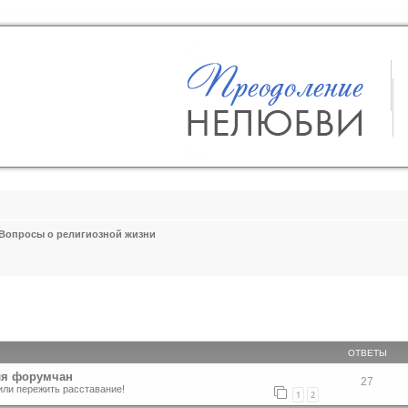
Вопросы о религиозной жизни
ширенный поиск
ОТВЕТЫ
ля форумчан
27
или пережить расставание!
1
2