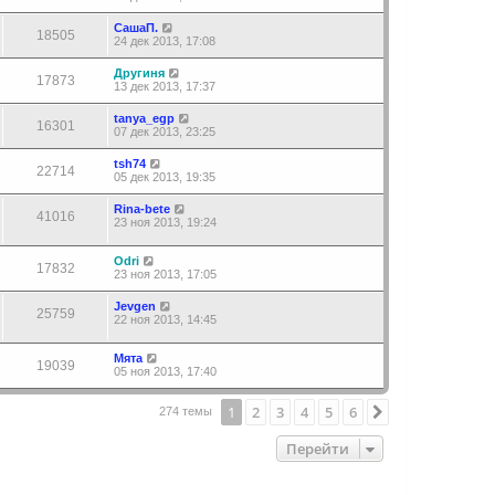
СашаП.
18505
24 дек 2013, 17:08
Другиня
17873
13 дек 2013, 17:37
tanya_egp
16301
07 дек 2013, 23:25
tsh74
22714
05 дек 2013, 19:35
Rina-bete
41016
23 ноя 2013, 19:24
Odri
17832
23 ноя 2013, 17:05
Jevgen
25759
22 ноя 2013, 14:45
Мята
19039
05 ноя 2013, 17:40
1
2
3
4
5
6
След.
274 темы
Перейти