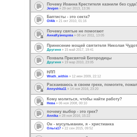
Почему Иоанна Крестителя казнили без суда
Jevgen
»
29 окт 2013, 13:36
Баптисты - это секта?
Ol4ik
»
21 окт 2010, 01:16
Почему святые не помогают
АннаКузнецова
»
08 окт 2011, 13:05
Принесение мощей святителя Николая Чудо
Другиня
»
15 май 2017, 19:41
Похвала Пресвятой Богородицы
Другиня
»
19 мар 2010, 23:05
НЛП
Wrath_within
»
12 июн 2009, 22:12
Раскаиваюсь в своем грехе, помогите, пожа
Annyshka11
»
14 ноя 2016, 23:20
Кому молиться, чтобы найти работу?
Нева
»
06 ноя 2008, 00:10
почему выбор - это грех?
Annika
»
28 ноя 2016, 15:22
Он - мусульманин, я - христианка
Ольга17
»
22 сен 2015, 09:52