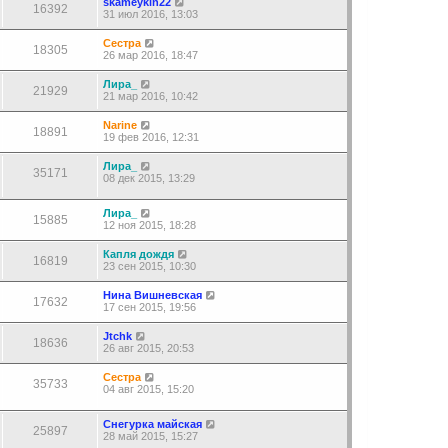
skameykin22
16392
31 июл 2016, 13:03
Сестра
18305
26 мар 2016, 18:47
Лира_
21929
21 мар 2016, 10:42
Narine
18891
19 фев 2016, 12:31
Лира_
35171
08 дек 2015, 13:29
Лира_
15885
12 ноя 2015, 18:28
Капля дождя
16819
23 сен 2015, 10:30
Нина Вишневская
17632
17 сен 2015, 19:56
Jtchk
18636
26 авг 2015, 20:53
Сестра
35733
04 авг 2015, 15:20
Снегурка майская
25897
28 май 2015, 15:27