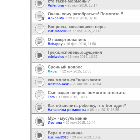
кто такие мормоны?
Vallentina
»
25 июл 2016, 15:17
Очень хочу разобраться! Помогите!!!
Алиса Ми
»
29 янв 2016, 02:10
Вопросы, касающиеся веры
kuz.mar2010
»
17 ноя 2015, 20:13
О пожертвованиях
Behappy
»
16 фев 2016, 11:50
Грехи,исповедь,ощущения
edelweiss
»
18 июл 2014, 10:37
Срочный вопрос
Лира_
»
12 ноя 2015, 12:35
как молиться?подскажите
Kristina-msk
»
29 авг 2013, 18:04
Сын задал вопрос- помогите ответить!
Tara
»
17 сен 2015, 14:14
Как объяснить ребенку, что Бог один?
Наташечка-ромашечка
»
08 апр 2015, 18:55
Муж - мусульманин
Иустина
»
20 июл 2015, 12:44
Вера и медицина.
kuz.mar2010
»
29 ноя 2013, 18:20