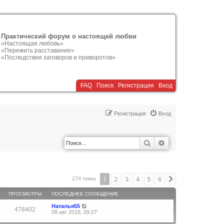
Практический форум о настоящей любви
«Настоящая любовь»
«Пережить расставание»
«Последствия заговоров и приворотов»
FAQ
Поиск
Р
е
г
и
с
т
р
а
ц
и
я
Вход
Р
е
г
и
с
т
р
а
ц
и
я
Вход
Поиск
Расширенный по
1
2
3
4
5
6
След.
274 темы
ПРОСМОТРЫ
ПОСЛЕДНЕЕ СООБЩЕНИЕ
Наталья55
478402
08 авг 2018, 09:27