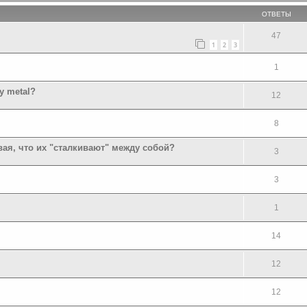
ОТВЕТЫ
47
1
2
3
1
y metal?
12
8
вая, что их "сталкивают" между собой?
3
3
1
14
12
12