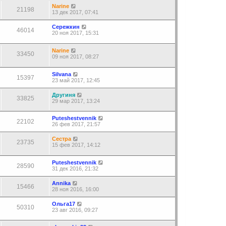
Narine
21198
13 дек 2017, 07:41
Сережкин
46014
20 ноя 2017, 15:31
Narine
33450
09 ноя 2017, 08:27
Silvana
15397
23 май 2017, 12:45
Другиня
33825
29 мар 2017, 13:24
Puteshestvennik
22102
26 фев 2017, 21:57
Сестра
23735
15 фев 2017, 14:12
Puteshestvennik
28590
31 дек 2016, 21:32
Annika
15466
28 ноя 2016, 16:00
Ольга17
50310
23 авг 2016, 09:27