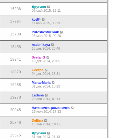
Другиня
15386
08 май 2015, 15:11
kot84
17884
11 апр 2015, 03:29
Puteshestvennik
15708
26 мар 2015, 00:20
malen'kaya
15458
15 дек 2014, 23:46
Sveta_G
18941
10 дек 2014, 20:05
Сестра
18879
04 дек 2014, 13:31
Marta-Maria
16288
01 дек 2014, 13:22
Ladana
19278
26 сен 2014, 01:41
Наташечка-ромашечка
20345
29 июл 2014, 17:33
Delfina
25846
18 янв 2014, 18:19
Другиня
15575
31 дек 2013, 21:13