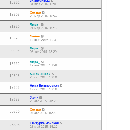
skameykin22
16391
31 июл 2016, 13:03
Сестра
18303
26 мар 2016, 18:47
Лира_
21926
21 мар 2016, 10:42
Narine
18891
19 фев 2016, 12:31
Лира_
35167
08 дек 2015, 13:29
Лира_
15883
12 ноя 2015, 18:28
Капля дождя
16818
23 сен 2015, 10:30
Нина Вишневская
17626
17 сен 2015, 19:56
Jtchk
18633
26 авг 2015, 20:53
Сестра
35730
04 авг 2015, 15:20
Снегурка майская
25896
28 май 2015, 15:27