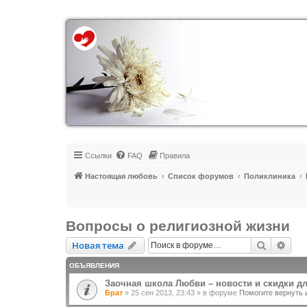
Регистрация
Ссылки
FAQ
Правила
Настоящая любовь
Список форумов
Поликлиника
Вопросы о религиозной жизни
Новая тема
Поиск
Рас
Н
о
в
а
я
т
е
м
а
ОБЪЯВЛЕНИЯ
Заочная школа Любви – новости и скидки д
Брат
»
25 сен 2013, 23:43
» в форуме
Помогите вернуть 