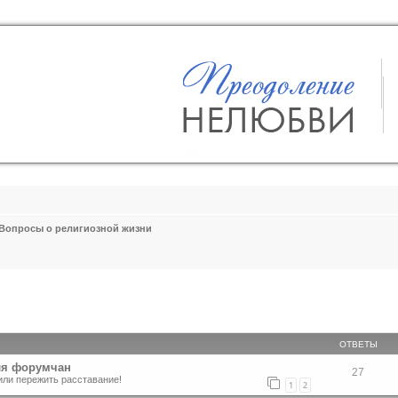
Вопросы о религиозной жизни
ширенный поиск
ОТВЕТЫ
ля форумчан
27
или пережить расставание!
1
2