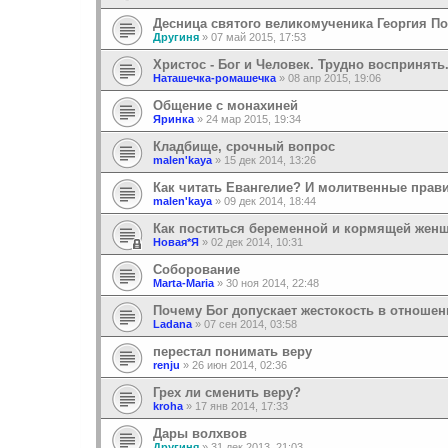
Десница святого великомученика Георгия П
Другиня
»
07 май 2015, 17:53
Христос - Бог и Человек. Трудно воспринять
Наташечка-ромашечка
»
08 апр 2015, 19:06
Общение с монахиней
Яринка
»
24 мар 2015, 19:34
Кладбище, срочный вопрос
malen'kaya
»
15 дек 2014, 13:26
Как читать Евангелие? И молитвенные прави
malen'kaya
»
09 дек 2014, 18:44
Как поститься беременной и кормящей жен
Новая*Я
»
02 дек 2014, 10:31
Соборование
Marta-Maria
»
30 ноя 2014, 22:48
Почему Бог допускает жестокость в отношен
Ladana
»
07 сен 2014, 03:58
перестал понимать веру
renju
»
26 июн 2014, 02:36
Грех ли сменить веру?
kroha
»
17 янв 2014, 17:33
Дары волхвов
Другиня
»
31 дек 2013, 21:03