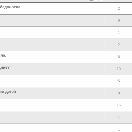
обедоносца
2
.
9
1
2
ла.
6
щине?
10
5
ии детей
8
15
7
1