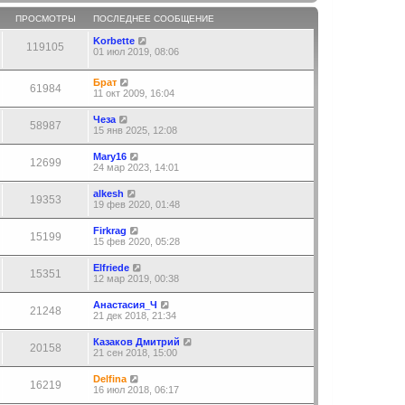
ПРОСМОТРЫ
ПОСЛЕДНЕЕ СООБЩЕНИЕ
Korbette
119105
01 июл 2019, 08:06
Брат
61984
11 окт 2009, 16:04
Чеза
58987
15 янв 2025, 12:08
Mary16
12699
24 мар 2023, 14:01
alkesh
19353
19 фев 2020, 01:48
Firkrag
15199
15 фев 2020, 05:28
Elfriede
15351
12 мар 2019, 00:38
Aнастасия_Ч
21248
21 дек 2018, 21:34
Казаков Дмитрий
20158
21 сен 2018, 15:00
Delfina
16219
16 июл 2018, 06:17