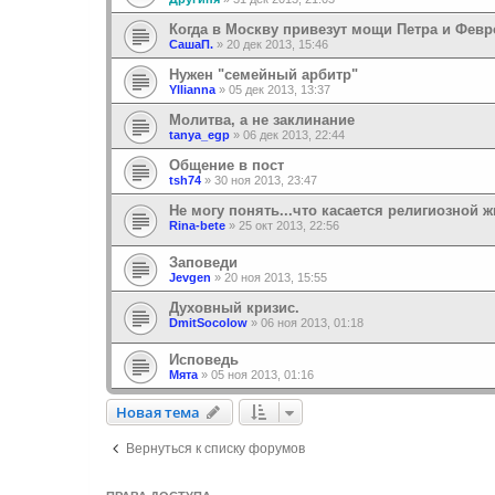
Когда в Москву привезут мощи Петра и Фев
СашаП.
»
20 дек 2013, 15:46
Нужен "семейный арбитр"
Yllianna
»
05 дек 2013, 13:37
Молитва, а не заклинание
tanya_egp
»
06 дек 2013, 22:44
Общение в пост
tsh74
»
30 ноя 2013, 23:47
Не могу понять...что касается религиозной 
Rina-bete
»
25 окт 2013, 22:56
Заповеди
Jevgen
»
20 ноя 2013, 15:55
Духовный кризис.
DmitSocolow
»
06 ноя 2013, 01:18
Исповедь
Мята
»
05 ноя 2013, 01:16
Новая тема
Н
о
в
а
я
т
е
м
а
Вернуться к списку форумов