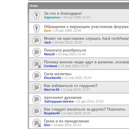
ТЕМЫ
За что я благодарю!
Адрианна
»
18 ноя 2008, 01:14
Обращение к верующим участникам форума
Брат
»
29 авг 2009, 22:45
Может ли христианин слушать hard rock/heav
Jack
»
24 июл 2013, 15:20
Помогите разобраться
Mary16
»
23 мар 2023, 21:44
Почему многие люди идут в религии, осозна
Сетянин
»
17 фев 2020, 22:19
Сила молитвы
ElizaVanilla
»
21 янв 2020, 15:54
Как избавиться от гордыни?
Иветта-55
»
11 мар 2019, 17:07
прогоняет духовник
Заблудшая овечка
»
22 дек 2014, 23:24
Как следует молиться за других? Помогите..
Bogdan44
»
12 июн 2018, 13:19
Грехи и их преодоление
Dmi
»
14 июл 2018, 02:43