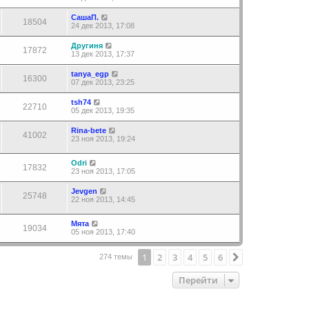
СашаП.
18504
24 дек 2013, 17:08
Другиня
17872
13 дек 2013, 17:37
tanya_egp
16300
07 дек 2013, 23:25
tsh74
22710
05 дек 2013, 19:35
Rina-bete
41002
23 ноя 2013, 19:24
Odri
17832
23 ноя 2013, 17:05
Jevgen
25748
22 ноя 2013, 14:45
Мята
19034
05 ноя 2013, 17:40
1
2
3
4
5
6
След.
274 темы
Перейти