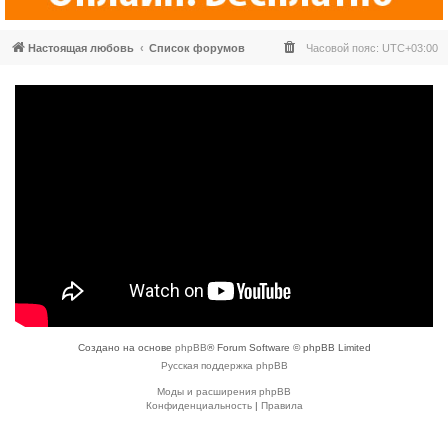
Настоящая любовь
Список форумов
Часовой пояс:
UTC+03:00
Создано на основе
phpBB
® Forum Software © phpBB Limited
Русская поддержка phpBB
Моды и расширения phpBB
Конфиденциальность
|
Правила