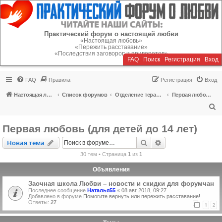
Регистрация
Практический форум о настоящей любви
«Настоящая любовь»
«Пережить расставание»
«Последствия заговоров и приворотов»
FAQ
Поиск
Р
е
г
и
с
т
р
а
ц
и
я
Вход
FAQ
Правила
Р
е
г
и
с
т
р
а
ц
и
я
Вход
Настоящая любовь
Список форумов
Отделение терапии
Первая любовь (для детей до 14 лет)
П
о
Первая любовь (для детей до 14 лет)
и
Новая тема
Поиск
Расширенный пои
Н
о
в
а
я
т
е
м
а
с
30 тем • Страница
1
из
1
к
Объявления
Заочная школа Любви – новости и скидки для форумчан
Последнее сообщение
Наталья55
«
08 авг 2018, 09:27
Добавлено в форуме
Помогите вернуть или пережить расставание!
Ответы:
27
1
2