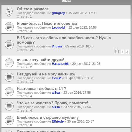
Темы
Об этом разделе
Последнее сообщение
gringrey
«
15 июн 2012, 17:05
Ответы:
1
Я ошиблась. Помогите советом
Последнее сообщение
Leopold
«
12 фев 2022, 14:56
Ответы:
4
В 13 лет - это любовь или влюбленность? Нужна
помощь?
Последнее сообщение
Итсми
«
05 май 2018, 16:48
Ответы:
26
1
2
очень хочу найти друзей
Последнее сообщение
Наталья96
«
20 июн 2017, 21:03
Ответы:
2
Нет друзей и не могу найти их(
Последнее сообщение
Соня*
«
03 фев 2017, 13:38
Ответы:
17
Настоящая любовь в 14 ?
Последнее сообщение
al1sa
«
23 сен 2016, 17:58
Ответы:
4
Что же за чувство? Прошу, помогите!
Последнее сообщение
al1sa
«
23 сен 2016, 17:54
Ответы:
4
Влюбилась в старшего мужчину
Последнее сообщение
Elfriede
«
30 авг 2016, 20:57
Ответы:
8
Странное, новое чувство