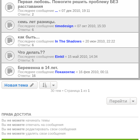
Первая любовь. Помогите решить проблему БЕЗ
расставания
Последнее сообщение
...
«
07 дек 2010, 19:11
Ответы:
2
семь лет разницы.
Последнее сообщение
timedesign
«
07 окт 2010, 15:33
Ответы:
6
как быть...
Последнее сообщение
In The Shadows
«
20 июн 2010, 22:22
Ответы:
6
Что делать??
Последнее сообщение
Einkil
«
15 май 2010, 14:34
Ответы:
5
Беременна в 14 лет.
Последнее сообщение
Покахонтас
«
16 фев 2010, 00:11
Ответы:
16
Новая тема
Н
о
в
а
я
т
е
м
а
30 тем • Страница
1
из
1
Перейти
ПРАВА ДОСТУПА
Вы
не можете
начинать темы
Вы
не можете
отвечать на сообщения
Вы
не можете
редактировать свои сообщения
Вы
не можете
удалять свои сообщения