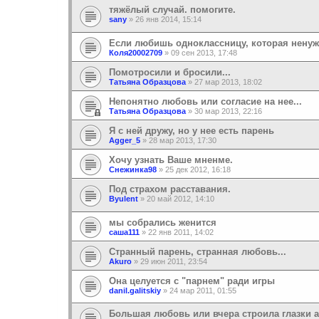
тяжёлый случай. помогите.
sany
»
26 янв 2014, 15:14
Если любишь одноклассницу, которая ненуж
Коля20002709
»
09 сен 2013, 17:48
Помотросили и бросили...
Татьяна Образцова
»
27 мар 2013, 18:02
Непонятно любовь или согласие на нее...
Татьяна Образцова
»
30 мар 2013, 22:16
Я с ней дружу, но у нее есть парень
Agger_5
»
28 мар 2013, 17:30
Хочу узнать Ваше мненме.
Снежинка98
»
25 дек 2012, 16:18
Под страхом расставания.
Byulent
»
20 май 2012, 14:10
мы собрались женится
саша111
»
22 янв 2011, 14:02
Странный парень, странная любовь...
Akuro
»
29 июн 2011, 23:54
Она целуется с "парнем" ради игры
danil.galitskiy
»
24 мар 2011, 01:55
Большая любовь или вчера строила глазки а