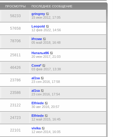
ПРОСМОТРЫ
ПОСЛЕДНЕЕ СООБЩЕНИЕ
gringrey
58233
15 июн 2012, 17:05
Leopold
57658
12 фев 2022, 14:56
Итсми
78706
05 май 2018, 16:48
Наталья96
25811
20 июн 2017, 21:03
Соня*
46426
03 фев 2017, 13:38
al1sa
23786
23 сен 2016, 17:58
al1sa
23586
23 сен 2016, 17:54
Elfriede
23122
30 авг 2016, 20:57
Elfriede
24723
12 май 2015, 16:45
vivika
22101
12 июл 2014, 16:05