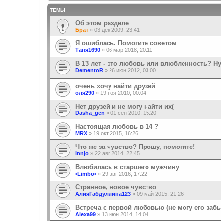
ТЕМЫ
Об этом разделе
Брат
»
03 дек 2009, 23:41
Я ошиблась. Помогите советом
Таня1690
»
06 мар 2018, 20:11
В 13 лет - это любовь или влюбленность? 
DementoR
»
26 июн 2012, 03:00
очень хочу найти друзей
оля290
»
19 ноя 2010, 00:04
Нет друзей и не могу найти их(
Dasha_gen
»
01 сен 2010, 15:20
Настоящая любовь в 14 ?
MRX
»
19 окт 2015, 16:26
Что же за чувство? Прошу, помогите!
Innjo
»
22 авг 2014, 22:45
Влюбилась в старшего мужчину
•Limbo•
»
29 авг 2016, 17:22
Странное, новое чувство
АлияГабдуллина123
»
09 май 2015, 21:26
Встреча с первой любовью (не могу его забы
Alexa99
»
13 июн 2014, 14:04