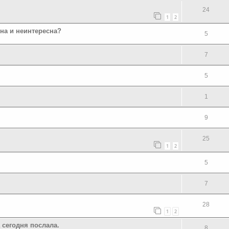
24
1
2
на и неинтересна?
5
7
5
1
9
25
1
2
5
7
28
1
2
 сегодня послала.
8