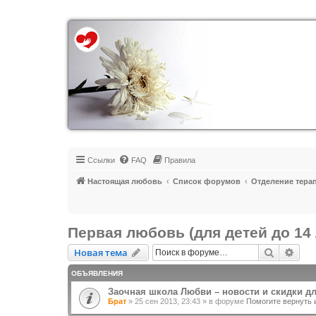
Регистрация
Ссылки
FAQ
Правила
Настоящая любовь
Список форумов
Отделение тера
Первая любовь (для детей до 14 
Новая тема
Поиск
Рас
Н
о
в
а
я
т
е
м
а
ОБЪЯВЛЕНИЯ
Заочная школа Любви – новости и скидки д
Брат
»
25 сен 2013, 23:43
» в форуме
Помогите вернуть 