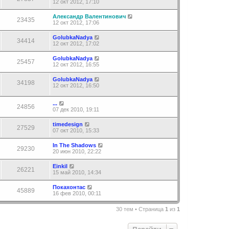
12 окт 2012, 17:10
Александр Валентинович
23435
12 окт 2012, 17:06
GolubkaNadya
34414
12 окт 2012, 17:02
GolubkaNadya
25457
12 окт 2012, 16:55
GolubkaNadya
34198
12 окт 2012, 16:50
...
24856
07 дек 2010, 19:11
timedesign
27529
07 окт 2010, 15:33
In The Shadows
29230
20 июн 2010, 22:22
Einkil
26221
15 май 2010, 14:34
Покахонтас
45889
16 фев 2010, 00:11
30 тем • Страница
1
из
1
Перейти