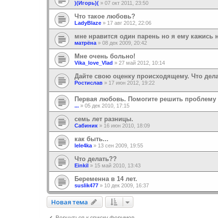
)(Игорь)(
»
07 окт 2011, 23:50
Что такое любовь?
LadyBlaze
»
17 авг 2012, 22:06
мне нравится один парень но я ему кажись н
матрёна
»
08 дек 2009, 20:42
Мне очень больно!
Vika_love_Vlad
»
27 май 2012, 10:14
Дайте свою оценку происходящему. Что дел
Ростислав
»
17 июн 2012, 19:22
Первая любовь. Помогите решить проблему
...
»
05 дек 2010, 17:15
семь лет разницы.
Сабиник
»
16 июн 2010, 18:09
как быть...
lele4ka
»
13 сен 2009, 19:55
Что делать??
Einkil
»
15 май 2010, 13:43
Беременна в 14 лет.
suslik477
»
10 дек 2009, 16:37
Новая тема
Н
о
в
а
я
т
е
м
а
Вернуться к списку форумов