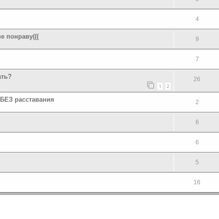
4
е понраву(((
9
7
ать?
26
1
2
 БЕЗ расставания
2
6
6
5
16