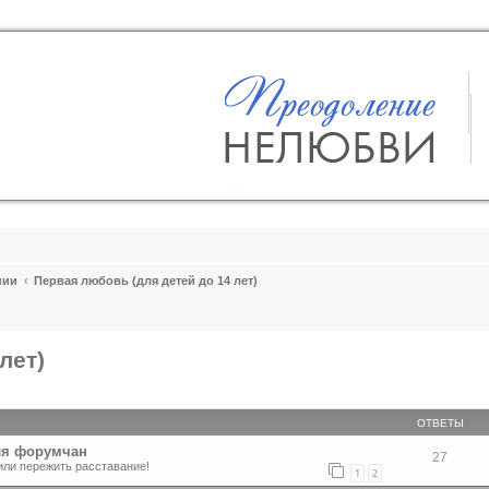
пии
Первая любовь (для детей до 14 лет)
лет)
ширенный поиск
ОТВЕТЫ
ля форумчан
27
или пережить расставание!
1
2