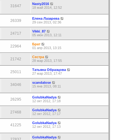
Nasty2016
31647
18 май 2014, 12:52
Елена Лазарева
26339
29 сен 2013, 02:36
Vikki_87
24717
05 июн 2013, 12:11
Брат
22964
01 апр 2013, 13:15
Сестра
21742
28 мар 2013, 17:55
Татьяна Образцова
25011
27 мар 2013, 17:47
scandalose
34046
15 янв 2013, 08:11
GolubkaNadya
26295
12 окт 2012, 17:18
GolubkaNadya
27468
12 окт 2012, 17:17
GolubkaNadya
41225
12 окт 2012, 17:13
GolubkaNadya
27837