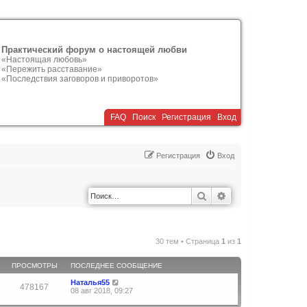
Практический форум о настоящей любви
«Настоящая любовь»
«Пережить расставание»
«Последствия заговоров и приворотов»
FAQ
Поиск
Р
е
г
и
с
т
р
а
ц
и
я
Вход
Р
е
г
и
с
т
р
а
ц
и
я
Вход
Поиск
Расширенный по
30 тем • Страница
1
из
1
ПРОСМОТРЫ
ПОСЛЕДНЕЕ СООБЩЕНИЕ
Наталья55
478167
08 авг 2018, 09:27