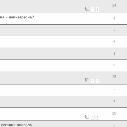
24
1
2
на и неинтересна?
5
7
5
1
9
25
1
2
5
7
28
1
2
 сегодня послала.
8