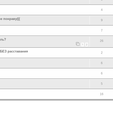
4
е понраву(((
9
7
ать?
26
1
2
 БЕЗ расставания
2
6
6
5
16