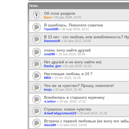
ТЕМЫ
Об этом разделе
Брат
»
03 дек 2009, 23:41
Я ошиблась. Помогите советом
Таня1690
»
06 мар 2018, 20:11
В 13 лет - это любовь или влюбленность? 
DementoR
»
26 июн 2012, 03:00
очень хочу найти друзей
оля290
»
19 ноя 2010, 00:04
Нет друзей и не могу найти их(
Dasha_gen
»
01 сен 2010, 15:20
Настоящая любовь в 14 ?
MRX
»
19 окт 2015, 16:26
Что же за чувство? Прошу, помогите!
Innjo
»
22 авг 2014, 22:45
Влюбилась в старшего мужчину
•Limbo•
»
29 авг 2016, 17:22
Странное, новое чувство
АлияГабдуллина123
»
09 май 2015, 21:26
Встреча с первой любовью (не могу его забы
Alexa99
»
13 июн 2014, 14:04