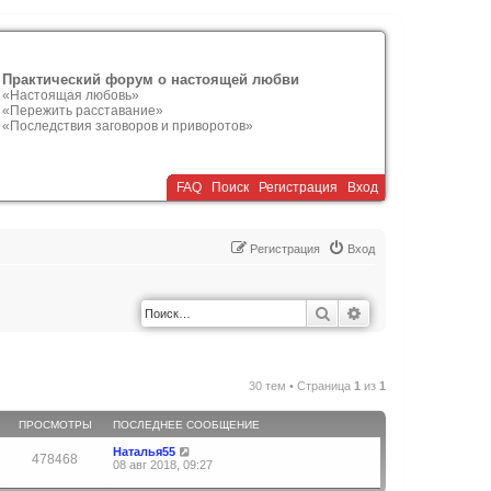
Практический форум о настоящей любви
«Настоящая любовь»
«Пережить расставание»
«Последствия заговоров и приворотов»
FAQ
Поиск
Р
е
г
и
с
т
р
а
ц
и
я
Вход
Р
е
г
и
с
т
р
а
ц
и
я
Вход
Поиск
Расширенный по
30 тем • Страница
1
из
1
ПРОСМОТРЫ
ПОСЛЕДНЕЕ СООБЩЕНИЕ
Наталья55
478468
08 авг 2018, 09:27