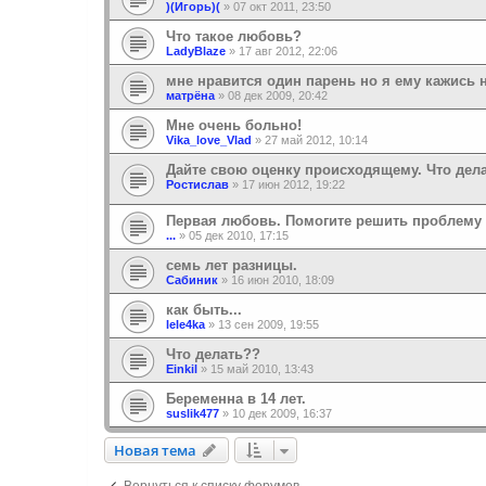
)(Игорь)(
»
07 окт 2011, 23:50
Что такое любовь?
LadyBlaze
»
17 авг 2012, 22:06
мне нравится один парень но я ему кажись н
матрёна
»
08 дек 2009, 20:42
Мне очень больно!
Vika_love_Vlad
»
27 май 2012, 10:14
Дайте свою оценку происходящему. Что дел
Ростислав
»
17 июн 2012, 19:22
Первая любовь. Помогите решить проблему
...
»
05 дек 2010, 17:15
семь лет разницы.
Сабиник
»
16 июн 2010, 18:09
как быть...
lele4ka
»
13 сен 2009, 19:55
Что делать??
Einkil
»
15 май 2010, 13:43
Беременна в 14 лет.
suslik477
»
10 дек 2009, 16:37
Новая тема
Н
о
в
а
я
т
е
м
а
Вернуться к списку форумов