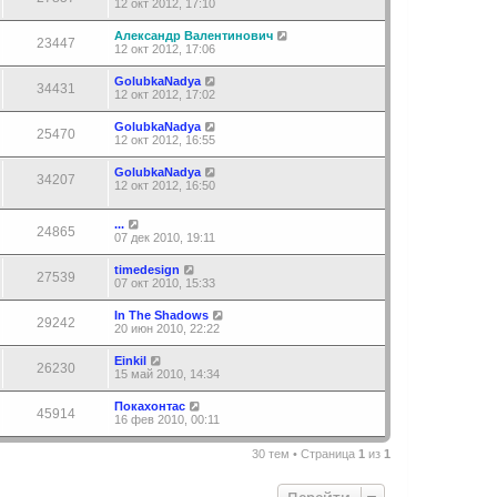
12 окт 2012, 17:10
Александр Валентинович
23447
12 окт 2012, 17:06
GolubkaNadya
34431
12 окт 2012, 17:02
GolubkaNadya
25470
12 окт 2012, 16:55
GolubkaNadya
34207
12 окт 2012, 16:50
...
24865
07 дек 2010, 19:11
timedesign
27539
07 окт 2010, 15:33
In The Shadows
29242
20 июн 2010, 22:22
Einkil
26230
15 май 2010, 14:34
Покахонтас
45914
16 фев 2010, 00:11
30 тем • Страница
1
из
1
Перейти