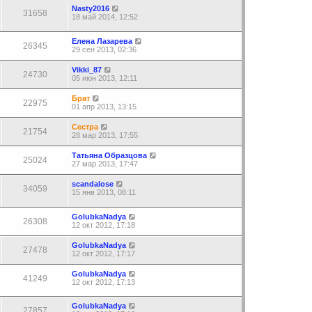
Nasty2016
31658
18 май 2014, 12:52
Елена Лазарева
26345
29 сен 2013, 02:36
Vikki_87
24730
05 июн 2013, 12:11
Брат
22975
01 апр 2013, 13:15
Сестра
21754
28 мар 2013, 17:55
Татьяна Образцова
25024
27 мар 2013, 17:47
scandalose
34059
15 янв 2013, 08:11
GolubkaNadya
26308
12 окт 2012, 17:18
GolubkaNadya
27478
12 окт 2012, 17:17
GolubkaNadya
41249
12 окт 2012, 17:13
GolubkaNadya
27857