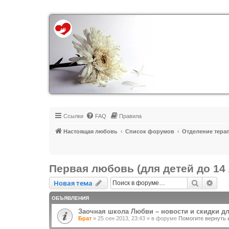
Регистрация
Ссылки
FAQ
Правила
Настоящая любовь
Список форумов
Отделение тера
Первая любовь (для детей до 14 
Новая тема
Поиск
Рас
Н
о
в
а
я
т
е
м
а
ОБЪЯВЛЕНИЯ
Заочная школа Любви – новости и скидки д
Брат
»
25 сен 2013, 23:43
» в форуме
Помогите вернуть 