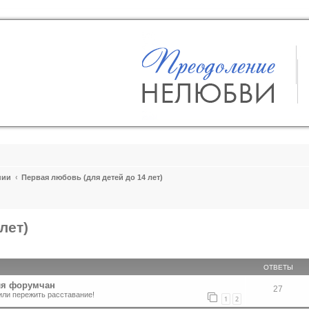
пии
Первая любовь (для детей до 14 лет)
лет)
ширенный поиск
ОТВЕТЫ
ля форумчан
27
или пережить расставание!
1
2