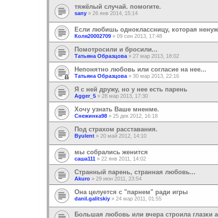
тяжёлый случай. помогите.
sany
»
26 янв 2014, 15:14
Если любишь одноклассницу, которая ненуж
Коля20002709
»
09 сен 2013, 17:48
Помотросили и бросили...
Татьяна Образцова
»
27 мар 2013, 18:02
Непонятно любовь или согласие на нее...
Татьяна Образцова
»
30 мар 2013, 22:16
Я с ней дружу, но у нее есть парень
Agger_5
»
28 мар 2013, 17:30
Хочу узнать Ваше мненме.
Снежинка98
»
25 дек 2012, 16:18
Под страхом расставания.
Byulent
»
20 май 2012, 14:10
мы собрались женится
саша111
»
22 янв 2011, 14:02
Странный парень, странная любовь...
Akuro
»
29 июн 2011, 23:54
Она целуется с "парнем" ради игры
danil.galitskiy
»
24 мар 2011, 01:55
Большая любовь или вчера строила глазки а