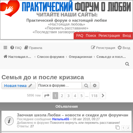
Регистрация
Практический форум о настоящей любви
«Настоящая любовь»
«Пережить расставание»
«Последствия заговоров и приворотов»
FAQ
Поиск
Р
е
г
и
с
т
р
а
ц
и
я
Вход
FAQ
Правила
Р
е
г
и
с
т
р
а
ц
и
я
Вход
Настоящая любовь
Список форумов
Операционная
Семья до и после кризиса
П
о
Семья до и после кризиса
и
Новая тема
Поиск
Расширенный пои
Н
о
в
а
я
т
е
м
а
с
к
Страница
1
из
118
1
2
3
4
5
118
След.
5896 тем
…
Объявления
Заочная школа Любви – новости и скидки для форумчан
Последнее сообщение
Наталья55
«
08 авг 2018, 09:27
Добавлено в форуме
Помогите вернуть или пережить расставание!
Ответы:
27
1
2