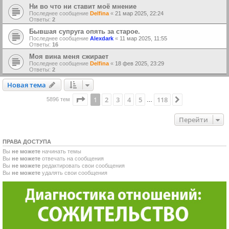
Ни во что ни ставит моё мнение
Последнее сообщение
Delfina
«
21 мар 2025, 22:24
Ответы:
2
Бывшая супруга опять за старое.
Последнее сообщение
Alexdark
«
11 мар 2025, 11:55
Ответы:
16
Моя вина меня сжирает
Последнее сообщение
Delfina
«
18 фев 2025, 23:29
Ответы:
2
Новая тема
Н
о
в
а
я
т
е
м
а
Страница
1
из
118
1
2
3
4
5
118
След.
5896 тем
…
Перейти
ПРАВА ДОСТУПА
Вы
не можете
начинать темы
Вы
не можете
отвечать на сообщения
Вы
не можете
редактировать свои сообщения
Вы
не можете
удалять свои сообщения