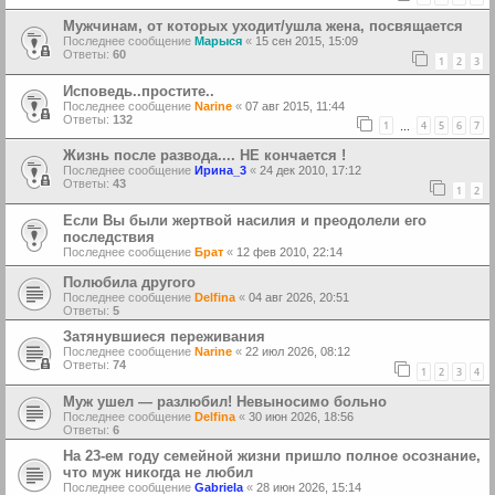
Мужчинам, от которых уходит/ушла жена, посвящается
Последнее сообщение
Марыся
«
15 сен 2015, 15:09
Ответы:
60
1
2
3
Исповедь..простите..
Последнее сообщение
Narine
«
07 авг 2015, 11:44
Ответы:
132
1
4
5
6
7
…
Жизнь после развода.... НЕ кончается !
Последнее сообщение
Ирина_3
«
24 дек 2010, 17:12
Ответы:
43
1
2
Если Вы были жертвой насилия и преодолели его
последствия
Последнее сообщение
Брат
«
12 фев 2010, 22:14
Полюбила другого
Последнее сообщение
Delfina
«
04 авг 2026, 20:51
Ответы:
5
Затянувшиеся переживания
Последнее сообщение
Narine
«
22 июл 2026, 08:12
Ответы:
74
1
2
3
4
Муж ушел — разлюбил! Невыносимо больно
Последнее сообщение
Delfina
«
30 июн 2026, 18:56
Ответы:
6
На 23-ем году семейной жизни пришло полное осознание,
что муж никогда не любил
Последнее сообщение
Gabriela
«
28 июн 2026, 15:14