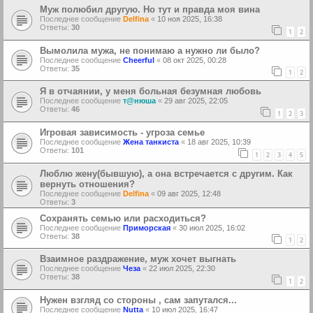
Муж полюбил другую. Но тут и правда моя вина
Последнее сообщение
Delfina
«
10 ноя 2025, 16:38
Ответы:
30
1
2
Вымолила мужа, не понимаю а нужно ли было?
Последнее сообщение
Cheerful
«
08 окт 2025, 00:28
Ответы:
35
1
2
Я в отчаянии, у меня больная безумная любовь
Последнее сообщение
т@нюша
«
29 авг 2025, 22:05
Ответы:
46
1
2
3
Игровая зависимость - угроза семье
Последнее сообщение
Жена танкиста
«
18 авг 2025, 10:39
Ответы:
101
1
2
3
4
5
Люблю жену(бывшую), а она встречается с другим. Как
вернуть отношения?
Последнее сообщение
Delfina
«
09 авг 2025, 12:48
Ответы:
3
Сохранять семью или расходиться?
Последнее сообщение
Приморская
«
30 июл 2025, 16:02
Ответы:
38
1
2
Взаимное раздражение, муж хочет выгнать
Последнее сообщение
Чеза
«
22 июл 2025, 22:30
Ответы:
38
1
2
Нужен взгляд со стороны , сам запутался...
Последнее сообщение
Nutta
«
10 июл 2025, 16:47