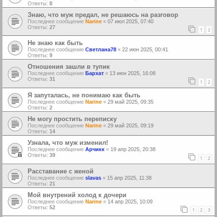
Ответы:
8
Знаю, что муж предал, не решаюсь на разговор
Последнее сообщение
Narine
«
07 июл 2025, 07:40
Ответы:
27
1
2
Не знаю как быть
Последнее сообщение
Светлана78
«
22 июн 2025, 00:41
Ответы:
9
Отношения зашли в тупик
Последнее сообщение
Бархат
«
13 июн 2025, 16:08
Ответы:
31
1
2
Я запуталась, не понимаю как быть
Последнее сообщение
Narine
«
29 май 2025, 09:35
Ответы:
2
Не могу простить переписку
Последнее сообщение
Narine
«
29 май 2025, 09:19
Ответы:
14
Узнала, что муж изменил!
Последнее сообщение
Арчикк
«
19 апр 2025, 20:38
Ответы:
39
1
2
Расставание с женой
Последнее сообщение
slavas
«
15 апр 2025, 11:38
Ответы:
21
Мой внутрений холод к дочери
Последнее сообщение
Narine
«
14 апр 2025, 10:09
Ответы:
52
1
2
3