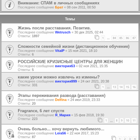
Внимание: СПАМ в личных сообщениях
Последнее сообщение
Брат
«
08 сен 2011, 00:50
Темы
Жизнь после расставания. Позитив.
Последнее сообщение
Wetrusch
«
30 дек 2025, 02:44
Ответы:
1897
1
84
85
86
87
…
Сложности семейной жизни (дистанционное обучение)
Последнее сообщение
VitalP
«
15 ноя 2021, 18:10
Ответы:
6
РОССИЙСКИЕ КРИЗИСНЫЕ ЦЕНТРЫ ДЛЯ ЖЕНЩИН
Последнее сообщение
виктория53
«
02 ноя 2021, 15:35
Ответы:
5
какие уроки можно извлечь из измены?
Последнее сообщение
виктория999
«
24 окт 2021, 20:38
Ответы:
331
1
13
14
15
16
…
Этапы переживания развода (расставания)
Последнее сообщение
Delfina
«
24 июл 2019, 23:33
Ответы:
20
Fragrance, 6 лет спустя
Последнее сообщение
Я_Мария
«
15 фев 2018, 19:30
Ответы:
223
1
8
9
10
11
…
Очень больно... хочу вернуть любимого...
Последнее сообщение
Lera56
«
22 ноя 2017, 15:23
Ответы:
87
1
2
3
4