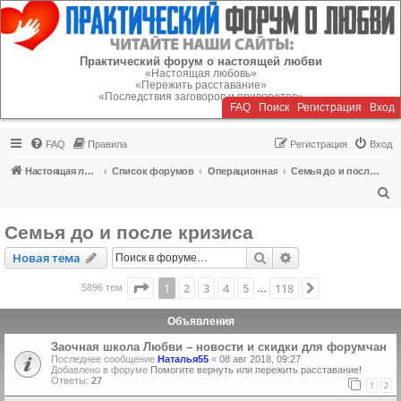
Регистрация
Практический форум о настоящей любви
«Настоящая любовь»
«Пережить расставание»
«Последствия заговоров и приворотов»
FAQ
Поиск
Р
е
г
и
с
т
р
а
ц
и
я
Вход
FAQ
Правила
Р
е
г
и
с
т
р
а
ц
и
я
Вход
Настоящая любовь
Список форумов
Операционная
Семья до и после кризиса
П
о
Семья до и после кризиса
и
Новая тема
Поиск
Расширенный пои
Н
о
в
а
я
т
е
м
а
с
к
Страница
1
из
118
1
2
3
4
5
118
След.
5896 тем
…
Объявления
Заочная школа Любви – новости и скидки для форумчан
Последнее сообщение
Наталья55
«
08 авг 2018, 09:27
Добавлено в форуме
Помогите вернуть или пережить расставание!
Ответы:
27
1
2