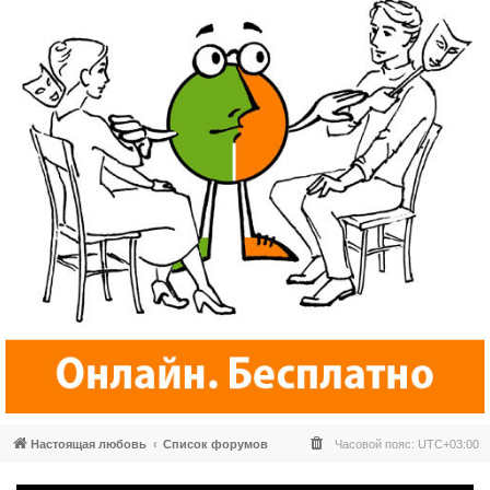
Настоящая любовь
Список форумов
Часовой пояс:
UTC+03:00