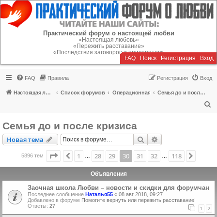
Регистрация
Практический форум о настоящей любви
«Настоящая любовь»
«Пережить расставание»
«Последствия заговоров и приворотов»
FAQ
Поиск
Р
е
г
и
с
т
р
а
ц
и
я
Вход
FAQ
Правила
Р
е
г
и
с
т
р
а
ц
и
я
Вход
Настоящая любовь
Список форумов
Операционная
Семья до и после кризиса
П
о
Семья до и после кризиса
и
Новая тема
Поиск
Расширенный пои
Н
о
в
а
я
т
е
м
а
с
к
Страница
30
из
118
1
28
29
30
31
32
118
Пред.
След.
5896 тем
…
…
Объявления
Заочная школа Любви – новости и скидки для форумчан
Последнее сообщение
Наталья55
«
08 авг 2018, 09:27
Добавлено в форуме
Помогите вернуть или пережить расставание!
Ответы:
27
1
2