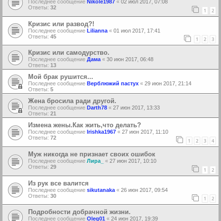
Последнее сообщение
Nikole1987
«
02 июл 2017, 07:08
Ответы:
32
1
2
Кризис или развод?!
Последнее сообщение
Lilianna
«
01 июл 2017, 17:41
Ответы:
45
1
2
3
Кризис или самодурство.
Последнее сообщение
Дама
«
30 июн 2017, 06:48
Ответы:
13
Мой брак рушится...
Последнее сообщение
Верблюжий пастух
«
29 июн 2017, 21:14
Ответы:
5
Жена бросила ради другой.
Последнее сообщение
Darth78
«
27 июн 2017, 13:33
Ответы:
21
Измена жены.Как жить,что делать?
Последнее сообщение
Irishka1967
«
27 июн 2017, 11:10
Ответы:
72
1
2
3
4
Муж никогда не признает своих ошибок
Последнее сообщение
Лира_
«
27 июн 2017, 10:10
Ответы:
29
1
2
Из рук все валится
Последнее сообщение
sikutanaka
«
26 июн 2017, 09:54
Ответы:
30
1
2
Подробности добрачной жизни.
Последнее сообщение
Oleg01
«
24 июн 2017, 19:39