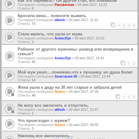
Как это пережить? Он другой стал, его поменяли
Последнее сообщение
Рассветная
«
04 июл 2017, 13:22
Ответы:
6
Бросила жена… помогите выжить
Последнее сообщение
alkesh
«
04 июл 2017, 11:12
Ответы:
73
1
2
3
4
Стала жалеть, что ушла от мужа
Последнее сообщение
АлексЛук
«
03 июл 2017, 23:10
Ответы:
3
Ребенок от другого мужчины: развод или возвращение в
семью?
Последнее сообщение
АлексЛук
«
03 июл 2017, 22:41
Ответы:
25
1
2
Мой муж ушел....понимаю,что к лучшему, но душа болит
Последнее сообщение
Анастасия 30
«
03 июл 2017, 12:44
Ответы:
14
Жена ушла к деду на 30 лет старше и забрала детей
Последнее сообщение
Narine
«
03 июл 2017, 07:30
Ответы:
46
1
2
3
Не могу все закончить и отпустить.
Последнее сообщение
alkesh
«
02 июл 2017, 21:47
Ответы:
1
Что происходит с мужем?
Последнее сообщение
Narine
«
02 июл 2017, 09:55
Ответы:
3
Наконец все закончилось...