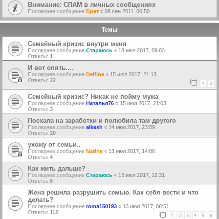
Внимание: СПАМ в личных сообщениях
Последнее сообщение
Брат
«
08 сен 2011, 00:50
Темы
Семейный кризис внутри меня
Последнее сообщение
Стараюсь
«
18 июл 2017, 09:03
Ответы:
1
И вот опять....
Последнее сообщение
Delfina
«
15 июл 2017, 21:13
Ответы:
22
1
2
Семейный кризис? Никак не пойму мужа
Последнее сообщение
Наталья76
«
15 июл 2017, 21:03
Ответы:
3
Поехала на заработки и полюбила там другого
Последнее сообщение
alkesh
«
14 июл 2017, 23:59
Ответы:
20
ухожу от семьи..
Последнее сообщение
Narine
«
13 июл 2017, 14:06
Ответы:
4
Как жить дальше?
Последнее сообщение
Стараюсь
«
13 июл 2017, 12:31
Ответы:
8
Жена решила разрушить семью. Как себя вести и что
делать?
Последнее сообщение
roma150193
«
13 июл 2017, 06:51
Ответы:
112
1
2
3
4
5
6