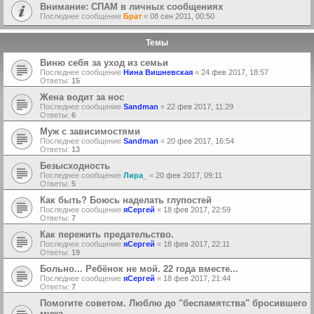
Внимание: СПАМ в личных сообщениях
Последнее сообщение
Брат
«
08 сен 2011, 00:50
Темы
Виню себя за уход из семьи
Последнее сообщение
Нина Вишневская
«
24 фев 2017, 18:57
Ответы:
15
Жена водит за нос
Последнее сообщение
Sandman
«
22 фев 2017, 11:29
Ответы:
6
Муж с зависимостями
Последнее сообщение
Sandman
«
20 фев 2017, 16:54
Ответы:
13
Безысходность
Последнее сообщение
Лира_
«
20 фев 2017, 09:11
Ответы:
5
Как быть? Боюсь наделать глупостей
Последнее сообщение
яСергей
«
18 фев 2017, 22:59
Ответы:
7
Как пережить предательство.
Последнее сообщение
яСергей
«
18 фев 2017, 22:11
Ответы:
19
Больно... Ребёнок не мой. 22 года вместе...
Последнее сообщение
яСергей
«
18 фев 2017, 21:44
Ответы:
7
Помогите советом. Люблю до "беспамятства" бросившего
мужа.