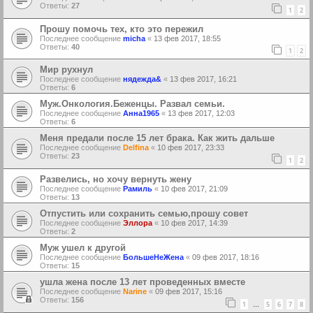
Ответы:
27
1
2
Прошу помочь тех, кто это пережил
Последнее сообщение
micha
«
13 фев 2017, 18:55
Ответы:
40
1
2
Мир рухнул
Последнее сообщение
нядежда&
«
13 фев 2017, 16:21
Ответы:
6
Муж.Онкология.Беженцы. Развал семьи.
Последнее сообщение
Анна1965
«
13 фев 2017, 12:03
Ответы:
6
Меня предали после 15 лет брака. Как жить дальше
Последнее сообщение
Delfina
«
10 фев 2017, 23:33
Ответы:
23
1
2
Развелись, но хочу вернуть жену
Последнее сообщение
Рамиль
«
10 фев 2017, 21:09
Ответы:
13
Отпустить или сохранить семью,прошу совет
Последнее сообщение
Эллора
«
10 фев 2017, 14:39
Ответы:
2
Муж ушел к другой
Последнее сообщение
БольшеНеЖена
«
09 фев 2017, 18:16
Ответы:
15
ушла жена после 13 лет проведенных вместе
Последнее сообщение
Narine
«
09 фев 2017, 15:16
Ответы:
156
1
5
6
7
8
…