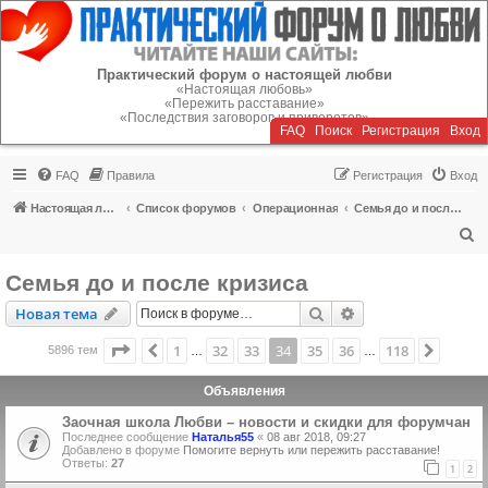
Регистрация
Практический форум о настоящей любви
«Настоящая любовь»
«Пережить расставание»
«Последствия заговоров и приворотов»
FAQ
Поиск
Р
е
г
и
с
т
р
а
ц
и
я
Вход
FAQ
Правила
Р
е
г
и
с
т
р
а
ц
и
я
Вход
Настоящая любовь
Список форумов
Операционная
Семья до и после кризиса
П
о
Семья до и после кризиса
и
Новая тема
Поиск
Расширенный пои
Н
о
в
а
я
т
е
м
а
с
к
Страница
34
из
118
1
32
33
34
35
36
118
Пред.
След.
5896 тем
…
…
Объявления
Заочная школа Любви – новости и скидки для форумчан
Последнее сообщение
Наталья55
«
08 авг 2018, 09:27
Добавлено в форуме
Помогите вернуть или пережить расставание!
Ответы:
27
1
2