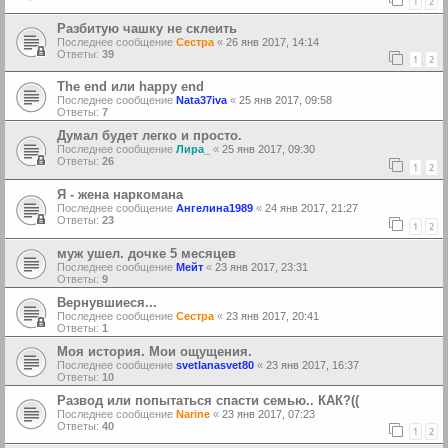
1
2
Разбитую чашку не склеить
Последнее сообщение
Сестра
«
26 янв 2017, 14:14
Ответы:
39
1
2
The end или happy end
Последнее сообщение
Nata37iva
«
25 янв 2017, 09:58
Ответы:
7
Думал будет легко и просто.
Последнее сообщение
Лира_
«
25 янв 2017, 09:30
Ответы:
26
1
2
Я - жена наркомана
Последнее сообщение
Ангелина1989
«
24 янв 2017, 21:27
Ответы:
23
1
2
муж ушел. дочке 5 месяцев
Последнее сообщение
Мейт
«
23 янв 2017, 23:31
Ответы:
9
Вернувшиеся...
Последнее сообщение
Сестра
«
23 янв 2017, 20:41
Ответы:
1
Моя история. Мои ощущения.
Последнее сообщение
svetlanasvet80
«
23 янв 2017, 16:37
Ответы:
10
Развод или попытаться спасти семью.. КАК?((
Последнее сообщение
Narine
«
23 янв 2017, 07:23
Ответы:
40
1
2