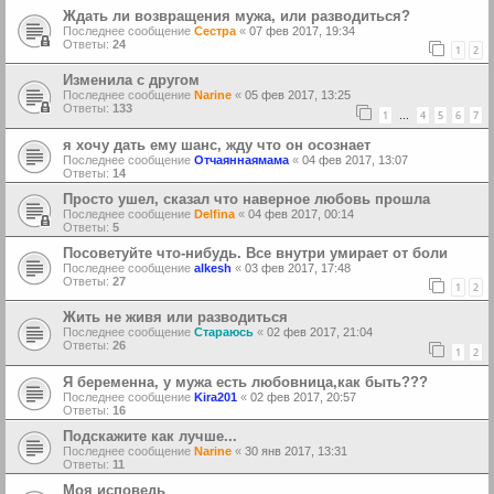
Ждать ли возвращения мужа, или разводиться?
Последнее сообщение
Сестра
«
07 фев 2017, 19:34
Ответы:
24
1
2
Изменила с другом
Последнее сообщение
Narine
«
05 фев 2017, 13:25
Ответы:
133
1
4
5
6
7
…
я хочу дать ему шанс, жду что он осознает
Последнее сообщение
Отчаяннаямама
«
04 фев 2017, 13:07
Ответы:
14
Просто ушел, сказал что наверное любовь прошла
Последнее сообщение
Delfina
«
04 фев 2017, 00:14
Ответы:
5
Посоветуйте что-нибудь. Все внутри умирает от боли
Последнее сообщение
alkesh
«
03 фев 2017, 17:48
Ответы:
27
1
2
Жить не живя или разводиться
Последнее сообщение
Стараюсь
«
02 фев 2017, 21:04
Ответы:
26
1
2
Я беременна, у мужа есть любовница,как быть???
Последнее сообщение
Kira201
«
02 фев 2017, 20:57
Ответы:
16
Подскажите как лучше...
Последнее сообщение
Narine
«
30 янв 2017, 13:31
Ответы:
11
Моя исповедь