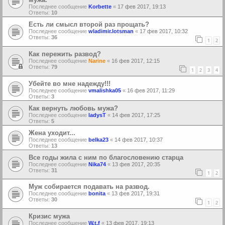
Последнее сообщение
Korbette
«
17 фев 2017, 19:13
Ответы:
10
Есть ли смысл второй раз прощать?
Последнее сообщение
wladimir.lotsman
«
17 фев 2017, 10:32
Ответы:
36
1
2
Как пережить развод?
Последнее сообщение
Narine
«
16 фев 2017, 12:15
Ответы:
79
1
2
3
4
Убейте во мне надежду!!!
Последнее сообщение
vmalishka05
«
16 фев 2017, 11:29
Ответы:
3
Как вернуть любовь мужа?
Последнее сообщение
ladysT
«
14 фев 2017, 17:25
Ответы:
5
Жена уходит...
Последнее сообщение
belka23
«
14 фев 2017, 10:37
Ответы:
13
Все годы жила с ним по благословению старца
Последнее сообщение
Nika74
«
13 фев 2017, 20:35
Ответы:
31
1
2
Муж собирается подавать на развод.
Последнее сообщение
bonita
«
13 фев 2017, 19:31
Ответы:
30
1
2
Кризис мужа
Последнее сообщение
W.t.f
«
13 фев 2017, 19:13