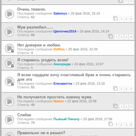
1
2
Очень тяжело.
Последнее сообщение
Salemus
«
26 фев 2016, 15:19
Ответы:
52
1
2
3
Муж разлюбил......
Последнее сообщение
Цветочек2014
«
26 фев 2016, 14:14
Ответы:
66
1
2
3
4
Нет доверия и любви.
Последнее сообщение
Delfina
«
25 фев 2016, 22:34
Ответы:
4
Я стараюсь угодить всем!
Последнее сообщение
Анкоридж
«
24 фев 2016, 13:07
Ответы:
1
Я всем сердцем хочу счастливый брак и очень стараюсь
для это
Последнее сообщение
Елизаветта
«
23 фев 2016, 13:18
Ответы:
62
1
2
3
Не получается простить измену мужа
Последнее сообщение
Narine
«
22 фев 2016, 15:08
Ответы:
49
1
2
3
Слабак
Последнее сообщение
Пьяный Пикачу
«
20 фев 2016, 17:56
Ответы:
74
1
2
3
4
Правильно ли я решил?