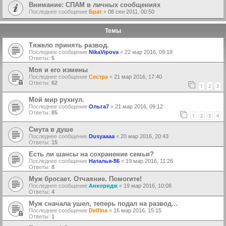
Внимание: СПАМ в личных сообщениях
Последнее сообщение
Брат
«
08 сен 2011, 00:50
Темы
Тяжело принять развод.
Последнее сообщение
NikaVipova
«
22 мар 2016, 09:19
Ответы:
5
Моя и его измены
Последнее сообщение
Сестра
«
21 мар 2016, 17:40
Ответы:
62
1
2
3
Мой мир рухнул.
Последнее сообщение
Ольга7
«
21 мар 2016, 09:12
Ответы:
85
1
2
3
4
Смута в душе
Последнее сообщение
Dusyaaaa
«
20 мар 2016, 20:43
Ответы:
15
Есть ли шансы на сохранение семьи?
Последнее сообщение
Наталья-86
«
19 мар 2016, 11:26
Ответы:
8
Муж бросает. Отчаяние. Помогите!
Последнее сообщение
Анкоридж
«
19 мар 2016, 10:08
Ответы:
4
Муж сначала ушел, теперь подал на развод...
Последнее сообщение
Delfina
«
16 мар 2016, 15:15
Ответы:
1