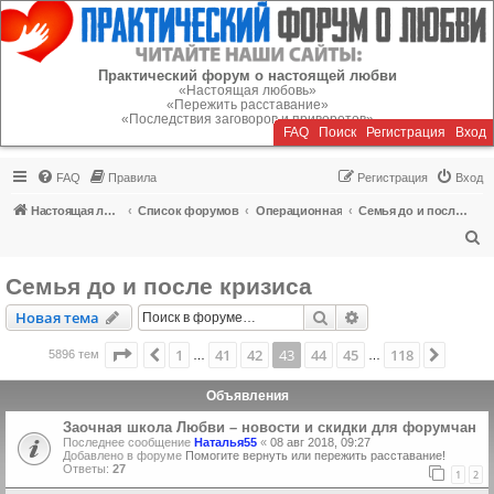
Регистрация
Практический форум о настоящей любви
«Настоящая любовь»
«Пережить расставание»
«Последствия заговоров и приворотов»
FAQ
Поиск
Р
е
г
и
с
т
р
а
ц
и
я
Вход
FAQ
Правила
Р
е
г
и
с
т
р
а
ц
и
я
Вход
Настоящая любовь
Список форумов
Операционная
Семья до и после кризиса
П
о
Семья до и после кризиса
и
Новая тема
Поиск
Расширенный пои
Н
о
в
а
я
т
е
м
а
с
к
Страница
43
из
118
1
41
42
43
44
45
118
Пред.
След.
5896 тем
…
…
Объявления
Заочная школа Любви – новости и скидки для форумчан
Последнее сообщение
Наталья55
«
08 авг 2018, 09:27
Добавлено в форуме
Помогите вернуть или пережить расставание!
Ответы:
27
1
2