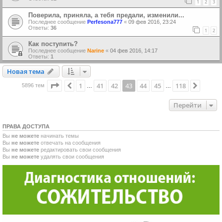
1
2
3
Поверила, приняла, а тебя предали, изменили...
Последнее сообщение
Perfesona777
«
09 фев 2016, 23:24
Ответы:
36
1
2
Как поступить?
Последнее сообщение
Narine
«
04 фев 2016, 14:17
Ответы:
1
Новая тема
Н
о
в
а
я
т
е
м
а
Страница
43
из
118
1
41
42
43
44
45
118
Пред.
След.
5896 тем
…
…
Перейти
ПРАВА ДОСТУПА
Вы
не можете
начинать темы
Вы
не можете
отвечать на сообщения
Вы
не можете
редактировать свои сообщения
Вы
не можете
удалять свои сообщения