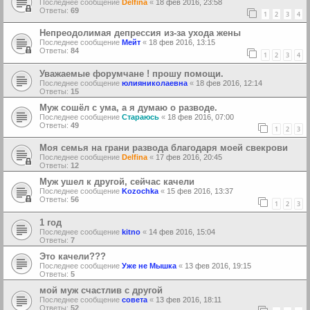
Последнее сообщение
Delfina
«
18 фев 2016, 23:58
Ответы:
69
1
2
3
4
Непреодолимая депрессия из-за ухода жены
Последнее сообщение
Мейт
«
18 фев 2016, 13:15
Ответы:
84
1
2
3
4
Уважаемые форумчане ! прошу помощи.
Последнее сообщение
юлияниколаевна
«
18 фев 2016, 12:14
Ответы:
15
Муж сошёл с ума, а я думаю о разводе.
Последнее сообщение
Стараюсь
«
18 фев 2016, 07:00
Ответы:
49
1
2
3
Моя семья на грани развода благодаря моей свекрови
Последнее сообщение
Delfina
«
17 фев 2016, 20:45
Ответы:
12
Муж ушел к другой, сейчас качели
Последнее сообщение
Kozochka
«
15 фев 2016, 13:37
Ответы:
56
1
2
3
1 год
Последнее сообщение
kitno
«
14 фев 2016, 15:04
Ответы:
7
Это качели???
Последнее сообщение
Уже не Мышка
«
13 фев 2016, 19:15
Ответы:
5
мой муж счастлив с другой
Последнее сообщение
совета
«
13 фев 2016, 18:11
Ответы:
52