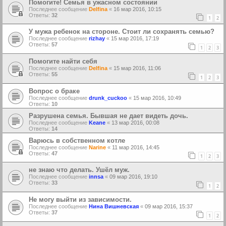
Помогите! Cемья в ужасном состоянии
Последнее сообщение
Delfina
«
16 мар 2016, 10:15
Ответы:
32
1
2
У мужа ребенок на стороне. Стоит ли сохранять семью?
Последнее сообщение
rizhay
«
15 мар 2016, 17:19
Ответы:
57
1
2
3
Помогите найти себя
Последнее сообщение
Delfina
«
15 мар 2016, 11:06
Ответы:
55
1
2
3
Вопрос о браке
Последнее сообщение
drunk_cuckoo
«
15 мар 2016, 10:49
Ответы:
10
Разрушена семья. Бывшая не дает видеть дочь.
Последнее сообщение
Keane
«
13 мар 2016, 00:08
Ответы:
14
Варюсь в собственном котле
Последнее сообщение
Narine
«
11 мар 2016, 14:45
Ответы:
47
1
2
3
не знаю что делать. Ушёл муж.
Последнее сообщение
innsa
«
09 мар 2016, 19:10
Ответы:
33
1
2
Не могу выйти из зависимости.
Последнее сообщение
Нина Вишневская
«
09 мар 2016, 15:37
Ответы:
37
1
2