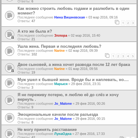
Ответы:
6
Как можно строить любовь годами и разлюбить в один
момент?
Последнее сообщение
Нина Вишневская
«
03 мар 2016, 09:16
Ответы:
47
1
2
3
А кто же была я?
Последнее сообщение
Эллора
«
02 мар 2016, 15:40
Ответы:
21
Ушла жена. Первая и последняя любовь?
Последнее сообщение
Narine
«
02 мар 2016, 09:39
Ответы:
102
1
2
3
4
5
Двое сыновей, а жена хочет развода после 12 лет брака
Последнее сообщение
Narine
«
01 мар 2016, 09:56
Ответы:
19
Муж ушел к бывшей жене. Вроде бы и наплевать, но....
Последнее сообщение
Марыся
«
29 фев 2016, 23:31
Ответы:
3
Я не переживу потерю, я люблю её до слёз и хочу
вернуть .
Последнее сообщение
Jo_Malone
«
29 фев 2016, 00:26
Ответы:
9
Эмоциональные качели после разъезда
Последнее сообщение
Jo_Malone
«
29 фев 2016, 00:15
Ответы:
8
Не могу принять расставание
Последнее сообщение
ЛунаОдна
«
27 фев 2016, 17:33
Ответы:
42