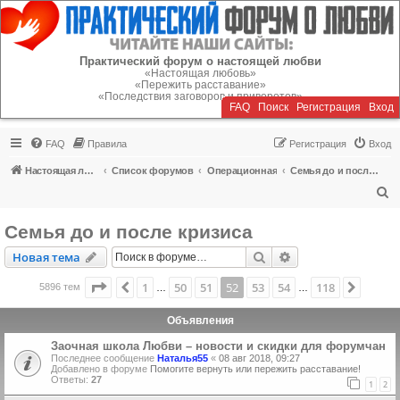
Регистрация
Практический форум о настоящей любви
«Настоящая любовь»
«Пережить расставание»
«Последствия заговоров и приворотов»
FAQ
Поиск
Р
е
г
и
с
т
р
а
ц
и
я
Вход
FAQ
Правила
Р
е
г
и
с
т
р
а
ц
и
я
Вход
Настоящая любовь
Список форумов
Операционная
Семья до и после кризиса
П
о
Семья до и после кризиса
и
Новая тема
Поиск
Расширенный пои
Н
о
в
а
я
т
е
м
а
с
к
Страница
52
из
118
1
50
51
52
53
54
118
Пред.
След.
5896 тем
…
…
Объявления
Заочная школа Любви – новости и скидки для форумчан
Последнее сообщение
Наталья55
«
08 авг 2018, 09:27
Добавлено в форуме
Помогите вернуть или пережить расставание!
Ответы:
27
1
2