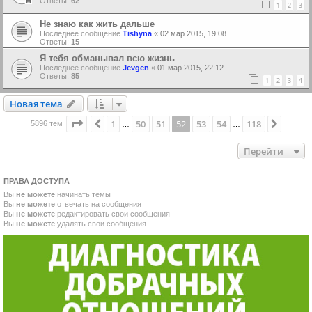
Ответы:
62
1
2
3
Не знаю как жить дальше
Последнее сообщение
Tishyna
«
02 мар 2015, 19:08
Ответы:
15
Я тебя обманывал всю жизнь
Последнее сообщение
Jevgen
«
01 мар 2015, 22:12
Ответы:
85
1
2
3
4
Новая тема
Н
о
в
а
я
т
е
м
а
Страница
52
из
118
1
50
51
52
53
54
118
Пред.
След.
5896 тем
…
…
Перейти
ПРАВА ДОСТУПА
Вы
не можете
начинать темы
Вы
не можете
отвечать на сообщения
Вы
не можете
редактировать свои сообщения
Вы
не можете
удалять свои сообщения