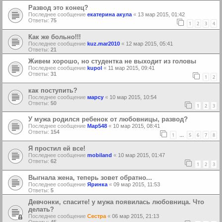
Развод это конец?
Последнее сообщение
екатерина акула
«
13 мар 2015, 01:42
Ответы:
75
1
2
3
4
Как же больно!!!
Последнее сообщение
kuz.mar2010
«
12 мар 2015, 05:41
Ответы:
21
Живем хорошо, но студентка не выходит из головы
Последнее сообщение
kupol
«
11 мар 2015, 09:41
Ответы:
31
1
2
как поступить?
Последнее сообщение
марсу
«
10 мар 2015, 10:54
Ответы:
50
1
2
3
У мужа родился ребенок от любовницы, развод?
Последнее сообщение
Мар548
«
10 мар 2015, 08:41
Ответы:
154
1
5
6
7
8
…
Я простил ей все!
Последнее сообщение
mobiland
«
10 мар 2015, 01:47
Ответы:
62
1
2
3
Выгнала жена, теперь зовет обратно...
Последнее сообщение
Яринка
«
09 мар 2015, 11:53
Ответы:
5
Девчонки, спасите! у мужа появилась любовница. Что
делать?
Последнее сообщение
Сестра
«
06 мар 2015, 21:13
Ответы:
45