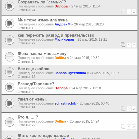
Сохранять ли "семью"?
Последнее сообщение
Эллора
«
27 мар 2015, 11:54
Ответы:
24
1
2
Мне тоже изменила жена
Последнее сообщение
АндрейМ
«
26 мар 2015, 16:28
Ответы:
1
как пережить развод и предательство
Последнее сообщение
Малиновая
«
25 мар 2015, 19:21
Ответы:
27
1
2
Жена нашла мне замену
Последнее сообщение
Delfina
«
24 мар 2015, 19:32
Ответы:
1
Все еще люблю.
Последнее сообщение
Забава Путятишна
«
24 мар 2015, 19:27
Ответы:
12
Развод/Терпение?
Последнее сообщение
Эллора
«
24 мар 2015, 12:18
Ответы:
3
Ушёл от жены.
Последнее сообщение
schastlivchik
«
23 мар 2015, 08:48
Ответы:
41
1
2
Кто я......?
Последнее сообщение
Delfina
«
20 мар 2015, 14:24
Ответы:
22
1
2
Жить как-то надо дальше