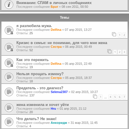
Внимание: СПАМ в личных сообщениях
Последнее сообщение
Брат
«
08 сен 2011, 00:50
Темы
я разлюбила мужа.
Последнее сообщение
Delfina
«
07 апр 2015, 13:27
Ответы:
25
1
2
Кризис в семье: не понимаю, для чего мне жена
Последнее сообщение
Сестра
«
06 апр 2015, 00:49
Ответы:
52
1
2
3
Как это пережить
Последнее сообщение
Delfina
«
05 апр 2015, 22:49
Ответы:
19
Нельзя прощать измену?
Последнее сообщение
Сестра
«
05 апр 2015, 18:37
Ответы:
18
Предатель - это диагноз?
Последнее сообщение
Selena2307
«
02 апр 2015, 10:27
Ответы:
137
1
4
5
6
7
…
жена изменила и хочет уйти
Последнее сообщение
Hru
«
01 апр 2015, 21:12
Ответы:
20
Что делать? Не знаю!
Последнее сообщение
Анкоридж
«
31 мар 2015, 11:45
Ответы:
4