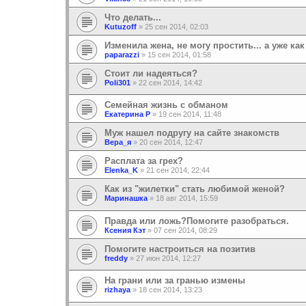
Что делать...
Kutuzoff
»
25 сен 2014, 02:03
Изменила жена, не могу простить... а уже ка
paparazzi
»
15 сен 2014, 01:58
Стоит ли надеяться?
Poli301
»
22 сен 2014, 14:42
Семейная жизнь с обманом
Екатерина Р
»
19 сен 2014, 11:48
Муж нашел подругу на сайте знакомств
Вера_я
»
20 сен 2014, 12:47
Расплата за грех?
Elenka_K
»
21 сен 2014, 22:44
Как из "жилетки" стать любимой женой?
Маринашка
»
18 авг 2014, 15:59
Правда или ложь?Помогите разобраться.
Ксения Кэт
»
07 сен 2014, 08:29
Помогите настроиться на позитив
freddy
»
27 июн 2014, 12:27
На грани или за гранью измены
rizhaya
»
18 сен 2014, 13:23