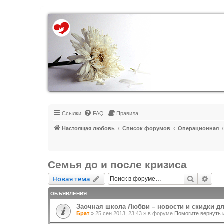
Регистрация
Ссылки
FAQ
Правила
Настоящая любовь
Список форумов
Операционная
Семья до и после кризиса
Новая тема
Поиск
Рас
Н
о
в
а
я
т
е
м
а
ОБЪЯВЛЕНИЯ
Заочная школа Любви – новости и скидки д
Брат
»
25 сен 2013, 23:43
» в форуме
Помогите вернуть 