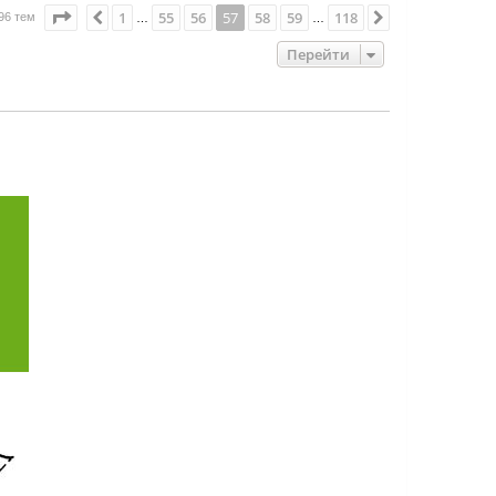
Страница
57
из
118
1
55
56
57
58
59
118
Пред.
След.
96 тем
…
…
Перейти