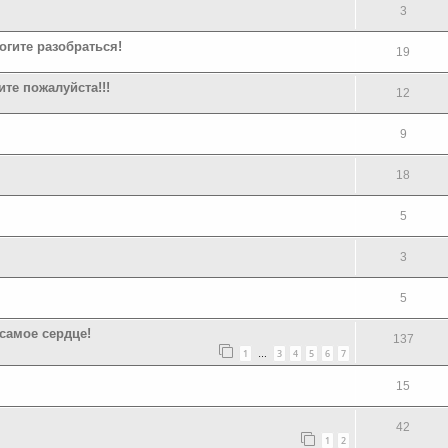
3
гите разобраться!
19
ите пожалуйста!!!
12
9
18
5
3
5
самое сердце!
137
1
3
4
5
6
7
…
15
42
1
2