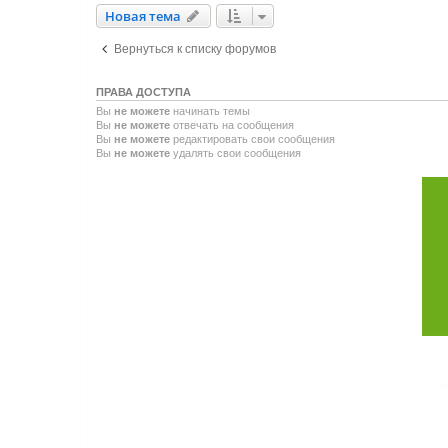
Новая тема
Н
о
в
а
я
т
е
м
а
Вернуться к списку форумов
ПРАВА ДОСТУПА
Вы
не можете
начинать темы
Вы
не можете
отвечать на сообщения
Вы
не можете
редактировать свои сообщения
Вы
не можете
удалять свои сообщения