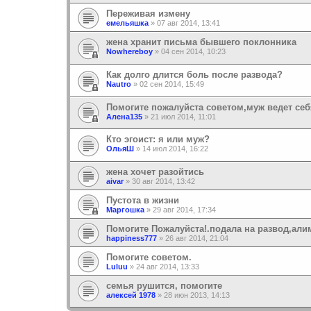
Переживая измену
емельяшка
»
07 авг 2014, 13:41
жена хранит письма бывшего поклонника
Nowhereboy
»
04 сен 2014, 10:23
Как долго длится боль после развода?
Nautro
»
02 сен 2014, 15:49
Помогите пожалуйста советом,муж ведет се
Алена135
»
21 июл 2014, 11:01
Кто эгоист: я или муж?
ОльяШ
»
14 июл 2014, 16:22
жена хочет разойтись
aivar
»
30 авг 2014, 13:42
Пустота в жизни
Маргошка
»
29 авг 2014, 17:34
Помогите Пожалуйста!.подала на развод,али
happiness777
»
26 авг 2014, 21:04
Помогите советом.
Luluu
»
24 авг 2014, 13:33
семья рушится, помогите
алексей 1978
»
28 июн 2013, 14:13