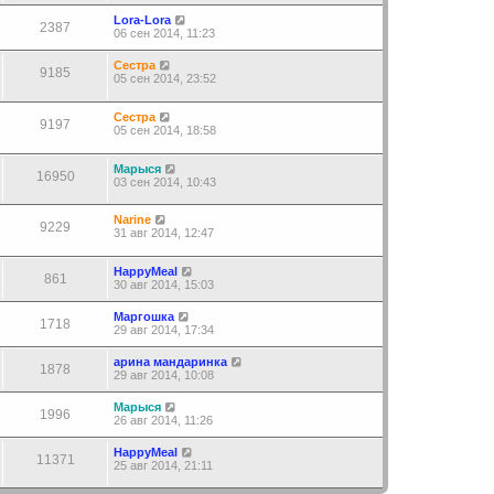
Lora-Lora
2387
06 сен 2014, 11:23
Сестра
9185
05 сен 2014, 23:52
Сестра
9197
05 сен 2014, 18:58
Марыся
16950
03 сен 2014, 10:43
Narine
9229
31 авг 2014, 12:47
HappyMeal
861
30 авг 2014, 15:03
Маргошка
1718
29 авг 2014, 17:34
арина мандаринка
1878
29 авг 2014, 10:08
Марыся
1996
26 авг 2014, 11:26
HappyMeal
11371
25 авг 2014, 21:11