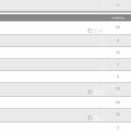
0
ОТВЕТЫ
36
1
2
9
16
2
9
26
1
2
20
32
1
2
2