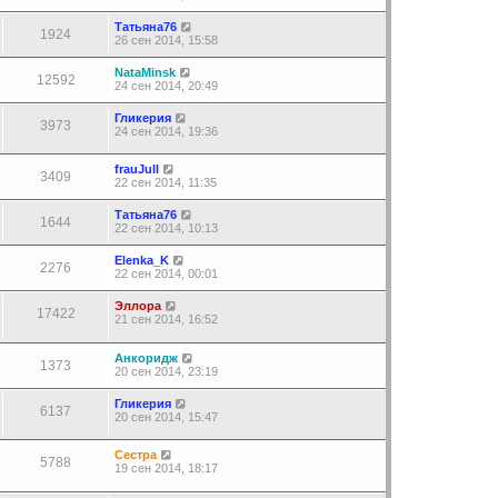
Татьяна76
1924
26 сен 2014, 15:58
NataMinsk
12592
24 сен 2014, 20:49
Гликерия
3973
24 сен 2014, 19:36
frauJull
3409
22 сен 2014, 11:35
Татьяна76
1644
22 сен 2014, 10:13
Elenka_K
2276
22 сен 2014, 00:01
Эллора
17422
21 сен 2014, 16:52
Анкоридж
1373
20 сен 2014, 23:19
Гликерия
6137
20 сен 2014, 15:47
Сестра
5788
19 сен 2014, 18:17