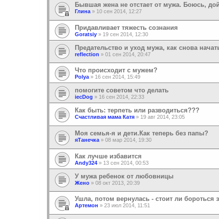
Бывшая жена не отстает от мужа. Боюсь, дой
Глина
»
10 сен 2014, 12:27
Придавливает тяжесть сознания
Goratsiy
»
19 сен 2014, 12:30
Предательство и уход мужа, как снова начат
reflection
»
01 сен 2014, 20:47
Что происходит с мужем?
Polya
»
16 сен 2014, 15:49
помогите советом что делать
iecDog
»
16 сен 2014, 22:33
Как быть: терпеть или разводиться???
Cчастливая мама Катя
»
19 авг 2014, 23:05
Моя семья-я и дети.Как теперь без папы?
яТанечка
»
08 мар 2014, 19:30
Как лучше избавится
Andy324
»
13 сен 2014, 00:53
У мужа ребенок от любовницы
Жено
»
08 окт 2013, 20:39
Ушла, потом вернулась - стоит ли бороться 
Артемон
»
23 июл 2014, 11:51