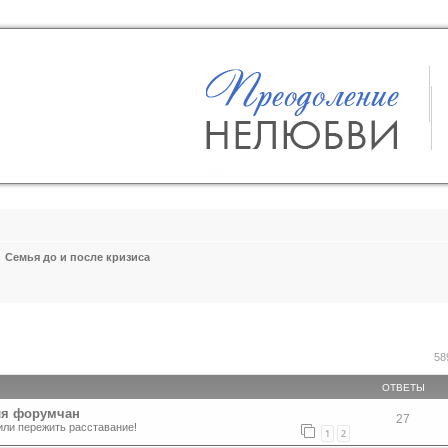
Семья до и после кризиса
ширенный поиск
58
ОТВЕТЫ
ля форумчан
27
или пережить расставание!
1
2