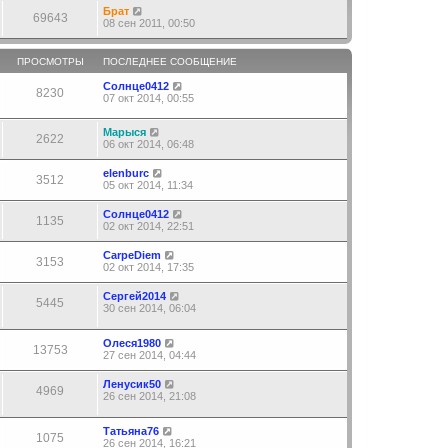
Брат
69643
08 сен 2011, 00:50
ПРОСМОТРЫ
ПОСЛЕДНЕЕ СООБЩЕНИЕ
Солнце0412
8230
07 окт 2014, 00:55
Марыся
2622
06 окт 2014, 06:48
elenburc
3512
05 окт 2014, 11:34
Солнце0412
1135
02 окт 2014, 22:51
CarpeDiem
3153
02 окт 2014, 17:35
Сергей2014
5445
30 сен 2014, 06:04
Олеся1980
13753
27 сен 2014, 04:44
Ленусик50
4969
26 сен 2014, 21:08
Татьяна76
1075
26 сен 2014, 16:21