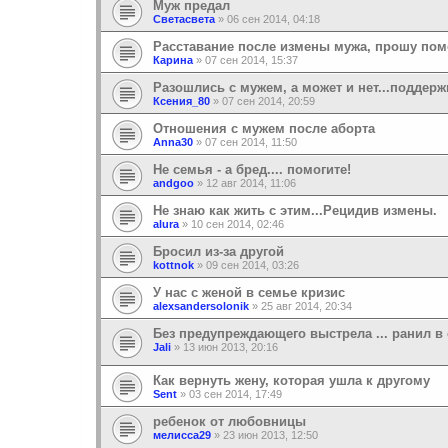
Муж предал
Светасвета
»
06 сен 2014, 04:18
Расставание после измены мужа, прошу помо
Карина
»
07 сен 2014, 15:37
Разошлись с мужем, а может и нет...поддерж
Ксения_80
»
07 сен 2014, 20:59
Отношения с мужем после аборта
Anna30
»
07 сен 2014, 11:50
Не семья - а бред.... помогите!
andgoo
»
12 авг 2014, 11:06
Не знаю как жить с этим...Рецидив измены.
alura
»
10 сен 2014, 02:46
Бросил из-за другой
kottnok
»
09 сен 2014, 03:26
У нас с женой в семье кризис
alexsandersolonik
»
25 авг 2014, 20:34
Без предупреждающего выстрела ... ранил в 
Jali
»
13 июн 2013, 20:16
Как вернуть жену, которая ушла к другому
Sent
»
03 сен 2014, 17:49
ребенок от любовницы
мелисса29
»
23 июн 2013, 12:50