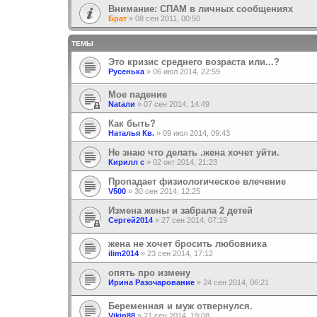
Внимание: СПАМ в личных сообщениях
Брат
»
08 сен 2011, 00:50
ТЕМЫ
Это кризис среднего возраста или...?
Русенька
»
06 июл 2014, 22:59
Мое падение
Nataли
»
07 сен 2014, 14:49
Как быть?
Наталья Кв.
»
09 июл 2014, 09:43
Не знаю что делать .жена хочет уйти.
Кирилл с
»
02 окт 2014, 21:23
Пропадает физиологическое влечение
V500
»
30 сен 2014, 12:25
Измена жены и забрала 2 детей
Сергей2014
»
27 сен 2014, 07:19
жена не хочет бросить любовника
ilim2014
»
23 сен 2014, 17:12
опять про измену
Ирина Разочарование
»
24 сен 2014, 06:21
Беременная и муж отвернулся.
Vikin88
»
21 сен 2014, 19:08