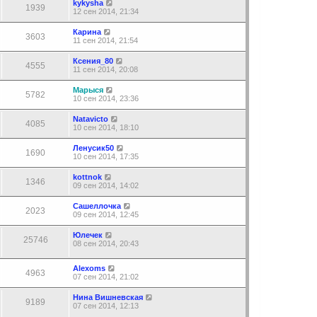
kykysha
1939
12 сен 2014, 21:34
Карина
3603
11 сен 2014, 21:54
Ксения_80
4555
11 сен 2014, 20:08
Марыся
5782
10 сен 2014, 23:36
Natavicto
4085
10 сен 2014, 18:10
Ленусик50
1690
10 сен 2014, 17:35
kottnok
1346
09 сен 2014, 14:02
Сашеллочка
2023
09 сен 2014, 12:45
Юлечек
25746
08 сен 2014, 20:43
Alexoms
4963
07 сен 2014, 21:02
Нина Вишневская
9189
07 сен 2014, 12:13