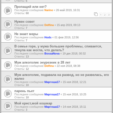
Ответы:
6
Пропащий или нет?
Последнее сообщение
Narine
«
26 май 2019, 16:31
Ответы:
60
1
2
3
Нужен совет
Последнее сообщение
Delfina
«
15 апр 2019, 09:13
Ответы:
7
Не знает меры
Последнее сообщение
Hods
«
01 фев 2019, 12:56
Ответы:
7
В семье горе, у мужа большие проблемы, спивается,
тянула как могла, что делать?
Последнее сообщение
BossaNova
«
19 дек 2018, 00:32
Ответы:
13
Муж алкоголик энурезник в 28 лет
Последнее сообщение
Delfina
«
22 ноя 2018, 08:38
Ответы:
12
Муж алкоголик, подавала на развод, но не развелась, его
жалко
Последнее сообщение
Маргоша17
«
15 ноя 2018, 12:21
Ответы:
10
парень пьет
Последнее сообщение
Маргоша17
«
15 ноя 2018, 10:25
Ответы:
10
Мой крест,мой кошмар
Последнее сообщение
Маргоша17
«
14 ноя 2018, 15:11
Ответы:
3