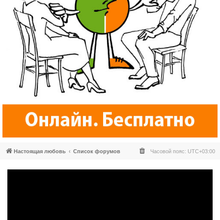
Настоящая любовь
Список форумов
Часовой пояс:
UTC+03:00