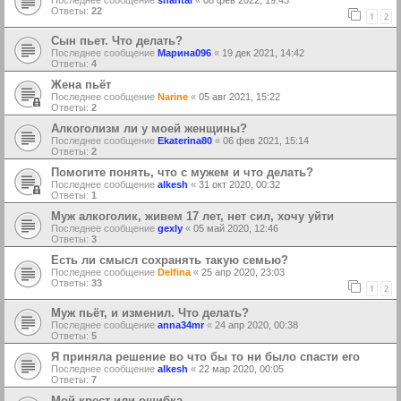
Последнее сообщение
shantal
«
08 фев 2022, 19:43
Ответы:
22
1
2
Сын пьет. Что делать?
Последнее сообщение
Марина096
«
19 дек 2021, 14:42
Ответы:
4
Жена пьёт
Последнее сообщение
Narine
«
05 авг 2021, 15:22
Ответы:
2
Алкоголизм ли у моей женщины?
Последнее сообщение
Ekaterina80
«
06 фев 2021, 15:14
Ответы:
2
Помогите понять, что с мужем и что делать?
Последнее сообщение
alkesh
«
31 окт 2020, 00:32
Ответы:
1
Муж алкоголик, живем 17 лет, нет сил, хочу уйти
Последнее сообщение
gexly
«
05 май 2020, 12:46
Ответы:
3
Есть ли смысл сохранять такую семью?
Последнее сообщение
Delfina
«
25 апр 2020, 23:03
Ответы:
33
1
2
Муж пьёт, и изменил. Что делать?
Последнее сообщение
anna34mr
«
24 апр 2020, 00:38
Ответы:
5
Я приняла решение во что бы то ни было спасти его
Последнее сообщение
alkesh
«
22 мар 2020, 00:05
Ответы:
7
Мой крест или ошибка...