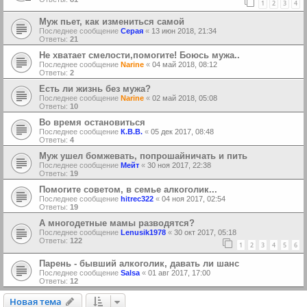
1
2
3
4
Муж пьет, как измениться самой
Последнее сообщение
Серая
«
13 июн 2018, 21:34
Ответы:
21
Не хватает смелости,помогите! Боюсь мужа..
Последнее сообщение
Narine
«
04 май 2018, 08:12
Ответы:
2
Есть ли жизнь без мужа?
Последнее сообщение
Narine
«
02 май 2018, 05:08
Ответы:
10
Во время остановиться
Последнее сообщение
К.В.В.
«
05 дек 2017, 08:48
Ответы:
4
Муж ушел бомжевать, попрошайничать и пить
Последнее сообщение
Мейт
«
30 ноя 2017, 22:38
Ответы:
19
Помогите советом, в семье алкоголик...
Последнее сообщение
hitrec322
«
04 ноя 2017, 02:54
Ответы:
19
А многодетные мамы разводятся?
Последнее сообщение
Lenusik1978
«
30 окт 2017, 05:18
Ответы:
122
1
2
3
4
5
6
Парень - бывший алкоголик, давать ли шанс
Последнее сообщение
Salsa
«
01 авг 2017, 17:00
Ответы:
12
Новая тема
Н
о
в
а
я
т
е
м
а