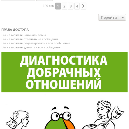
1
2
3
4
След.
190 тем
Перейти
ПРАВА ДОСТУПА
Вы
не можете
начинать темы
Вы
не можете
отвечать на сообщения
Вы
не можете
редактировать свои сообщения
Вы
не можете
удалять свои сообщения