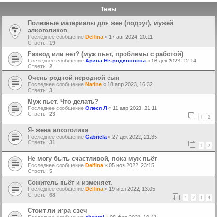
Темы
Полезные материалы для жен (подруг), мужей
алкоголиков
Последнее сообщение
Delfina
«
17 авг 2024, 20:11
Ответы:
19
Развод или нет? (муж пьет, проблемы с работой)
Последнее сообщение
Арина Не-родионовна
«
08 дек 2023, 12:14
Ответы:
2
Очень родной неродной сын
Последнее сообщение
Narine
«
18 апр 2023, 16:32
Ответы:
3
Муж пьет. Что делать?
Последнее сообщение
Олеся Л
«
11 апр 2023, 21:11
Ответы:
23
1
2
Я- жена алкоголика
Последнее сообщение
Gabriela
«
27 дек 2022, 21:35
Ответы:
31
1
2
Не могу быть счастливой, пока муж пьёт
Последнее сообщение
Delfina
«
05 ноя 2022, 23:15
Ответы:
5
Сожитель пьёт и изменяет.
Последнее сообщение
Delfina
«
19 июл 2022, 13:05
Ответы:
68
1
2
3
4
Стоит ли игра свеч