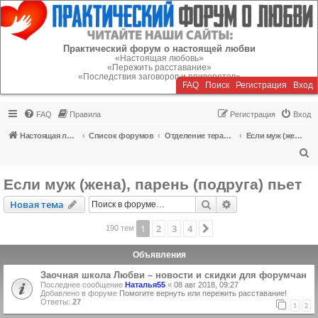
Регистрация
Практический форум о настоящей любви
«Настоящая любовь»
«Пережить расставание»
«Последствия заговоров и приворотов»
FAQ
Поиск
Р
е
г
и
с
т
р
а
ц
и
я
Вход
FAQ
Правила
Р
е
г
и
с
т
р
а
ц
и
я
Вход
Настоящая любовь
Список форумов
Отделение терапии
Если муж (жена), парень (подруга) пьет
П
о
Если муж (жена), парень (подруга) пьет
и
Новая тема
Поиск
Расширенный пои
Н
о
в
а
я
т
е
м
а
с
к
1
2
3
4
След.
190 тем
Объявления
Заочная школа Любви – новости и скидки для форумчан
Последнее сообщение
Наталья55
«
08 авг 2018, 09:27
Добавлено в форуме
Помогите вернуть или пережить расставание!
Ответы:
27
1
2