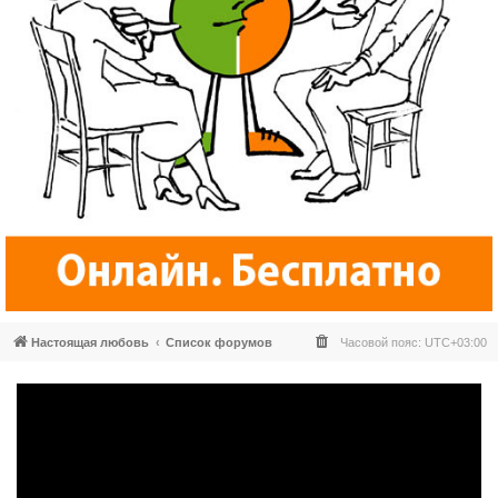
Настоящая любовь
Список форумов
Часовой пояс:
UTC+03:00