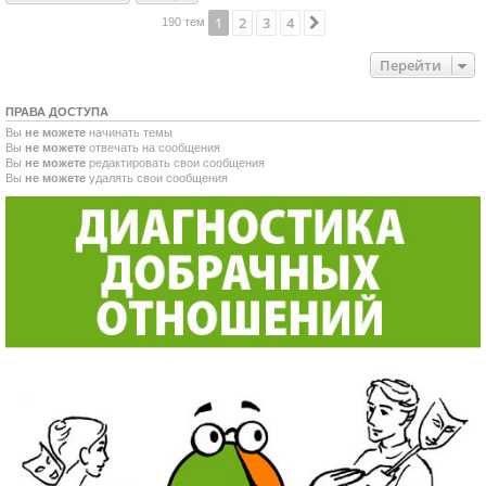
1
2
3
4
След.
190 тем
Перейти
ПРАВА ДОСТУПА
Вы
не можете
начинать темы
Вы
не можете
отвечать на сообщения
Вы
не можете
редактировать свои сообщения
Вы
не можете
удалять свои сообщения