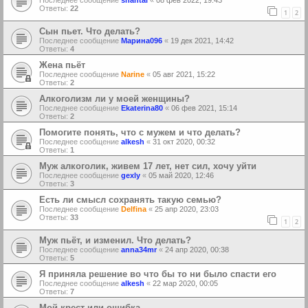
Последнее сообщение
shantal
«
08 фев 2022, 19:43
Ответы:
22
1
2
Сын пьет. Что делать?
Последнее сообщение
Марина096
«
19 дек 2021, 14:42
Ответы:
4
Жена пьёт
Последнее сообщение
Narine
«
05 авг 2021, 15:22
Ответы:
2
Алкоголизм ли у моей женщины?
Последнее сообщение
Ekaterina80
«
06 фев 2021, 15:14
Ответы:
2
Помогите понять, что с мужем и что делать?
Последнее сообщение
alkesh
«
31 окт 2020, 00:32
Ответы:
1
Муж алкоголик, живем 17 лет, нет сил, хочу уйти
Последнее сообщение
gexly
«
05 май 2020, 12:46
Ответы:
3
Есть ли смысл сохранять такую семью?
Последнее сообщение
Delfina
«
25 апр 2020, 23:03
Ответы:
33
1
2
Муж пьёт, и изменил. Что делать?
Последнее сообщение
anna34mr
«
24 апр 2020, 00:38
Ответы:
5
Я приняла решение во что бы то ни было спасти его
Последнее сообщение
alkesh
«
22 мар 2020, 00:05
Ответы:
7
Мой крест или ошибка...