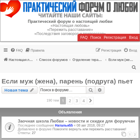
Регистрация
Практический форум о настоящей любви
«Настоящая любовь»
«Пережить расставание»
«Последствия заговоров и приворотов»
FAQ
Поиск
Р
е
г
и
с
т
р
а
ц
и
я
Вход
FAQ
Правила
Р
е
г
и
с
т
р
а
ц
и
я
Вход
Настоящая любовь
Список форумов
Отделение терапии
Если муж (жена), парень (подруга) пьет
П
о
Если муж (жена), парень (подруга) пьет
и
Новая тема
Поиск
Расширенный пои
Н
о
в
а
я
т
е
м
а
с
к
1
2
3
4
След.
190 тем
Объявления
Заочная школа Любви – новости и скидки для форумчан
Последнее сообщение
Наталья55
«
08 авг 2018, 09:27
Добавлено в форуме
Помогите вернуть или пережить расставание!
Ответы:
27
1
2