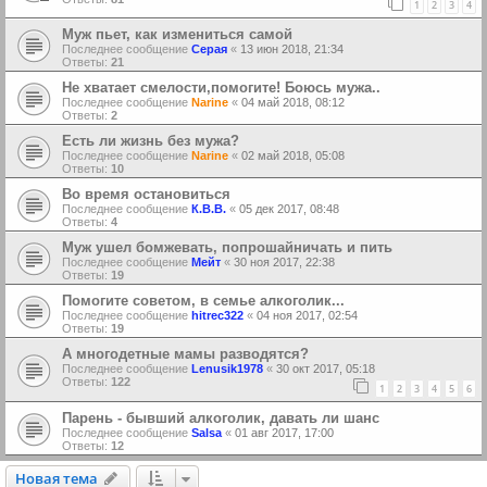
1
2
3
4
Муж пьет, как измениться самой
Последнее сообщение
Серая
«
13 июн 2018, 21:34
Ответы:
21
Не хватает смелости,помогите! Боюсь мужа..
Последнее сообщение
Narine
«
04 май 2018, 08:12
Ответы:
2
Есть ли жизнь без мужа?
Последнее сообщение
Narine
«
02 май 2018, 05:08
Ответы:
10
Во время остановиться
Последнее сообщение
К.В.В.
«
05 дек 2017, 08:48
Ответы:
4
Муж ушел бомжевать, попрошайничать и пить
Последнее сообщение
Мейт
«
30 ноя 2017, 22:38
Ответы:
19
Помогите советом, в семье алкоголик...
Последнее сообщение
hitrec322
«
04 ноя 2017, 02:54
Ответы:
19
А многодетные мамы разводятся?
Последнее сообщение
Lenusik1978
«
30 окт 2017, 05:18
Ответы:
122
1
2
3
4
5
6
Парень - бывший алкоголик, давать ли шанс
Последнее сообщение
Salsa
«
01 авг 2017, 17:00
Ответы:
12
Новая тема
Н
о
в
а
я
т
е
м
а