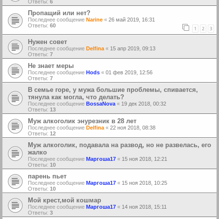
Ответы:
6
Пропащий или нет?
Последнее сообщение
Narine
«
26 май 2019, 16:31
Ответы:
60
1
2
3
Нужен совет
Последнее сообщение
Delfina
«
15 апр 2019, 09:13
Ответы:
7
Не знает меры
Последнее сообщение
Hods
«
01 фев 2019, 12:56
Ответы:
7
В семье горе, у мужа большие проблемы, спивается,
тянула как могла, что делать?
Последнее сообщение
BossaNova
«
19 дек 2018, 00:32
Ответы:
13
Муж алкоголик энурезник в 28 лет
Последнее сообщение
Delfina
«
22 ноя 2018, 08:38
Ответы:
12
Муж алкоголик, подавала на развод, но не развелась, его
жалко
Последнее сообщение
Маргоша17
«
15 ноя 2018, 12:21
Ответы:
10
парень пьет
Последнее сообщение
Маргоша17
«
15 ноя 2018, 10:25
Ответы:
10
Мой крест,мой кошмар
Последнее сообщение
Маргоша17
«
14 ноя 2018, 15:11
Ответы:
3