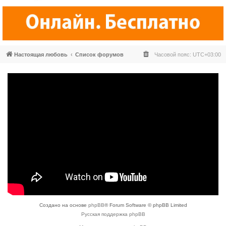
Настоящая любовь
Список форумов
Часовой пояс:
UTC+03:00
Создано на основе
phpBB
® Forum Software © phpBB Limited
Русская поддержка phpBB