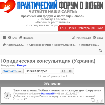
Регистрация
Практический форум о настоящей любви
«Настоящая любовь»
«Пережить расставание»
«Последствия заговоров и приворотов»
FAQ
Поиск
Р
е
г
и
с
т
р
а
ц
и
я
Вход
FAQ
Правила
Р
е
г
и
с
т
р
а
ц
и
я
Вход
Настоящая любовь
Список форумов
Консультации специалистов
Юридическая консультация (Украина)
П
о
Юридическая консультация (Украина)
и
Модератор:
Рыжуля
с
Закрыто
Поиск
Расширенный поиск
Закрыто
к
13 тем • Страница
1
из
1
Объявления
Заочная школа Любви – новости и скидки для форумчан
Последнее сообщение
Наталья55
«
08 авг 2018, 09:27
Добавлено в форуме
Помогите вернуть или пережить расставание!
Ответы:
27
1
2