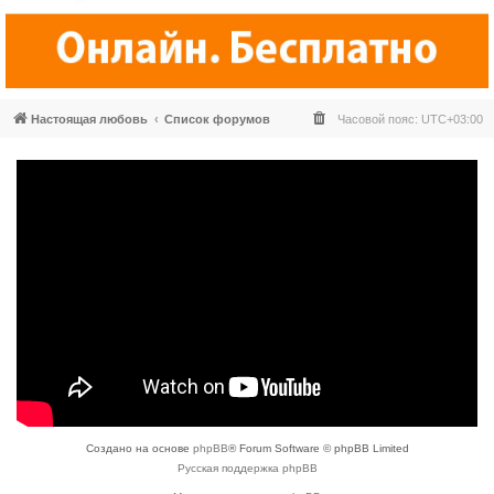
Настоящая любовь
Список форумов
Часовой пояс:
UTC+03:00
Создано на основе
phpBB
® Forum Software © phpBB Limited
Русская поддержка phpBB