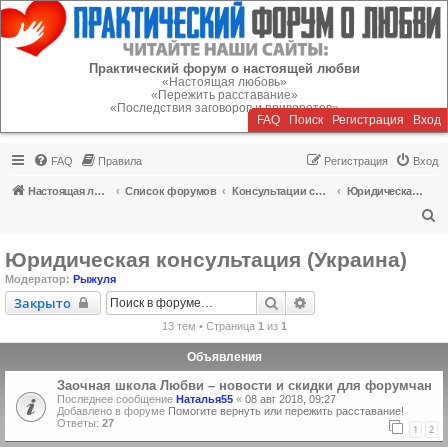
Регистрация
Практический форум о настоящей любви
«Настоящая любовь»
«Пережить расставание»
«Последствия заговоров и приворотов»
FAQ
Поиск
Р
е
г
и
с
т
р
а
ц
и
я
Вход
FAQ
Правила
Р
е
г
и
с
т
р
а
ц
и
я
Вход
Настоящая любовь
Список форумов
Консультации специалистов
Юридическая консультация (Украина)
П
о
Юридическая консультация (Украина)
и
Модератор:
Рыжуля
с
Закрыто
Поиск
Расширенный поиск
Закрыто
к
13 тем • Страница
1
из
1
Объявления
Заочная школа Любви – новости и скидки для форумчан
Последнее сообщение
Наталья55
«
08 авг 2018, 09:27
Добавлено в форуме
Помогите вернуть или пережить расставание!
Ответы:
27
1
2