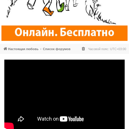
Настоящая любовь
Список форумов
Часовой пояс:
UTC+03:00