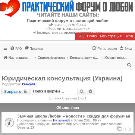
Регистрация
Практический форум о настоящей любви
«Настоящая любовь»
«Пережить расставание»
«Последствия заговоров и приворотов»
FAQ
Поиск
Р
е
г
и
с
т
р
а
ц
и
я
Вход
FAQ
Правила
Р
е
г
и
с
т
р
а
ц
и
я
Вход
Настоящая любовь
Список форумов
Консультации специалистов
Юридическая консультация (Украина)
П
о
Юридическая консультация (Украина)
и
Модератор:
Рыжуля
с
Закрыто
Поиск
Расширенный поиск
Закрыто
к
13 тем • Страница
1
из
1
Объявления
Заочная школа Любви – новости и скидки для форумчан
Последнее сообщение
Наталья55
«
08 авг 2018, 09:27
Добавлено в форуме
Помогите вернуть или пережить расставание!
Ответы:
27
1
2